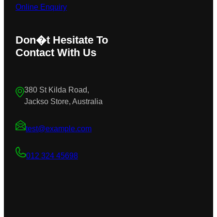
Online Enquiry
Don�t Hesitate To
Contact With Us
380 St Kilda Road,
Jackso Store, Australia
test@example.com
012 324 45698