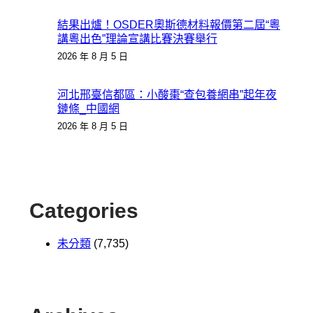
結果出爐！OSDER奧斯德材料報價第二屆“粵
講粵出色”理論宣講比賽決賽舉行
2026 年 8 月 5 日
河北邢臺信都區：小酸棗“查包養網串”起年夜
鏈條_中國網
2026 年 8 月 5 日
Categories
未分類
(7,735)