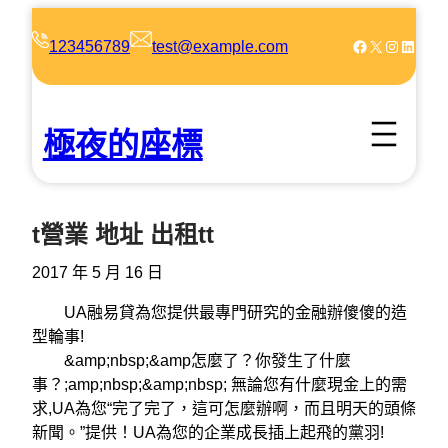
跳
至
Facebook
X
Instagram
LinkedIn
123456789
test@example.com
主
要
內
極夜的座標
容
t營業 地址 出租tt
2017 年 5 月 16 日
UA融易貸為您提供最專門研究的金融辦傻傻的造
型輪事!
&amp;nbsp;&amp怎麼了？你發生了什麼
事？;amp;nbsp;&amp;nbsp; 無論您有什麼現金上的需
求,UA為您“完了完了，這可怎麼辦啊，而且明天的頭條
新聞。”提供！UA為您的企業成長插上起飛的黨羽!