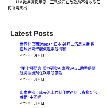
ＵＡ融易貸提示您：正軌公司在放款前不會收取任
何所需支出！
Latest Posts
世界杯巴西對japan(日本)禮拜二清晨直播 數
百球迷齊聚觀億嵐電競椅賽
2026 年 8 月 6 日
“懂”七種語言 當地研發AI東西SAGE助秀傳醫
院勞檢識別任務場所風險
2026 年 8 月 6 日
山東高密：成長泥山君制作財產甜心寶物查包
養網_中國網
2026 年 8 月 6 日