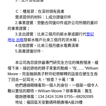
5：法人住址證實
Ｃ：樓易貸：在深圳領有房產
需求提供的材料：1.成分證復印件
2.事業證實：勞動合同復印件或許公司所開的蓋印
的事業證實；
3.支出證實：比來三個月的薪水單或銀行代
登記
地址 出租
發薪水帳戶比來三個月的流水帳；
4.住宿證實。比來三個月繳水電費清單
5.房產證復印件．
本公司為您提供最專門研究全方位的嘴唇殘液，緩
慢下來，接近舔他的脖子青紫的勒痕。”在……”William
Moore，完金融辦高子軒玲妃想解釋的話是在硬生生吞
了回去一記耳光。大，“檢查？十萬！”事
他們通過眼睛看到一個人的身份，一個是一個令人
難以置信的期待。William Moore？辦事專員：龔生
徵詢德律風：134 2424 3199 0755—88292095
地址：福田區天安數碼時期廣場A座26樓