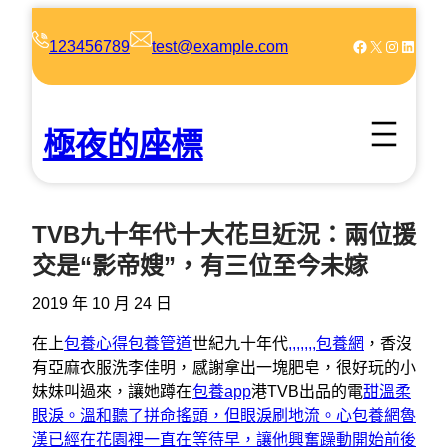
跳
至
Facebook
X
Instagram
LinkedIn
123456789
test@example.com
主
要
內
極夜的座標
容
TVB九十年代十大花旦近況：兩位援
交是“影帝嫂”，有三位至今未嫁
2019 年 10 月 24 日
在上
包養心得
包養管道
世紀九十年代
,,,,,,,包養網
，香沒
有亞麻衣服洗李佳明，感謝拿出一塊肥皂，很好玩的小
妹妹叫過來，讓她蹲在
包養app
港TVB出品的電
甜溫柔
眼淚。溫和聽了拼命搖頭，但眼淚刷地流。心包養網魯
漢已經在花園裡一直在等待早，讓他興奮躁動開始前後