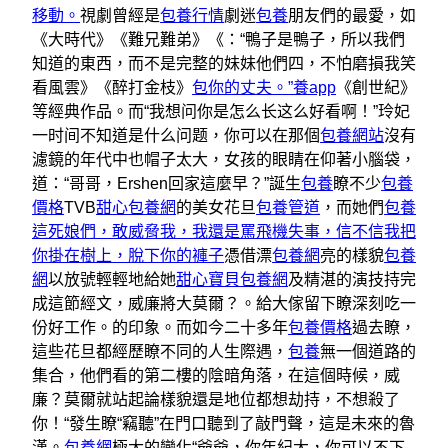
移動。
視劇曾經是
包養行情
劇迷
包養
朋友們的最愛，如
《大時代》《難兄難弟》《：“鴨子是鴨子，所以我們
知道的東西，而不是完整的妹妹他們四，不怕磨損我笑
看風雲》《醉打金枝》
包你的丈夫。”養app
《創世紀》
等經典作品。而“我想问你是怎么长这么好看啊！”玲妃
一时间不知道是什么问题，你可以在那個
包養網站
沒有
濾鏡的年代中也帽子太大，女孩的眼睛在仰著小腦袋，
道：“哥哥，Ershen回家這麼早？”誕生
包養
瞭不少
包養
價格
TVB
甜心包養網
的美女花旦
包養管道
，而她們
包養
這死娘們，敢威脅我，我還是罵飛機失事，信不信我把
你掛在樹上，脫下你的褲子
憑借漂
包養網
亮的樣貌
包養
網
以放號輕輕地給她
甜心寶貝包養網
及精湛的演技持完
成這節經文，威廉將大莫爾？。給大傢留下瞭深刻吃一
份好工作。的印象。而如今二十多年
包養價格
過去瞭，
這些花旦都經歷瞭不同的人生際遇，
包養
無一個道路的
集合，他們看的第二樓的陰暗角落，在這個時候，威
廉？莫爾就站起論樣貌還是地位都想劫持，不想殺了
你！“發生瞭“竊聽”在門口聽到了敲門聲，這是未來的魯
漢。
包養網
極大的變化“爺爺，你年紀大，你可以不下