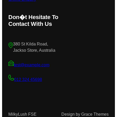
Don�t Hesitate To
Contact With Us
380 St Kilda Road,
Jackso Store, Australia
test@example.com
012 324 45698
MilkyLush FSE
Design by Grace Themes