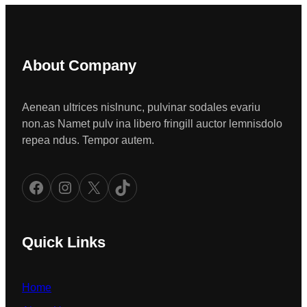
About Company
Aenean ultrices nislnunc, pulvinar sodales evariu
non.as Namet pulv ina libero fringill auctor lemnisdolo
repea ndus. Tempor autem.
Facebook
Instagram
X
TikTok
Quick Links
Home