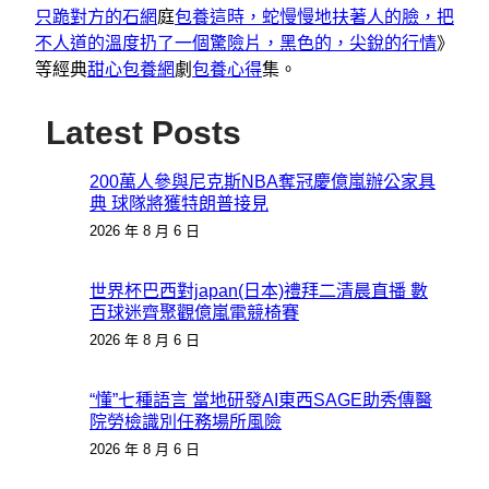
只跪對方的石網
庭
包養這時，蛇慢慢地扶著人的臉，把
不人道的溫度扔了一個驚險片，黑色的，尖銳的行情
》
等經典
甜心包養網
劇
包養心得
集。
Latest Posts
200萬人參與尼克斯NBA奪冠慶億嵐辦公家具
典 球隊將獲特朗普接見
2026 年 8 月 6 日
世界杯巴西對japan(日本)禮拜二清晨直播 數
百球迷齊聚觀億嵐電競椅賽
2026 年 8 月 6 日
“懂”七種語言 當地研發AI東西SAGE助秀傳醫
院勞檢識別任務場所風險
2026 年 8 月 6 日