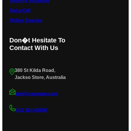
Delivery Schedule
Get a Call
Online Enquiry
Don�t Hesitate To
Contact With Us
380 St Kilda Road,
Jackso Store, Australia
test@example.com
012 324 45698