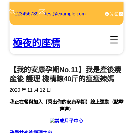
跳
至
Facebook
X
Instagram
LinkedIn
123456789
test@example.com
主
要
內
極夜的座標
容
【我的安康孕期No.11】我是產後瘦
產後 護理 機構瞭40斤的瘦瘦辣媽
2020 年 11 月 12 日
我正在餐與加入【秀出你的安康孕期】線上運動（點擊
進進）
美成月子中心
孕學林產後護理之家