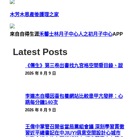
木芳木恩產後護理之家
來自自得生涯
禾馨士林月子中心
人之初月子中心
APP
Latest Posts
《儒生》第三卷出書找九宮格空間暨目錄、跋
2026 年 8 月 9 日
李連杰自曝因喜包養網站比較患甲亢發胖：心
跳每分鐘140次
2026 年 8 月 9 日
王偉中掌管召開省當局黨組會議 深刻學習貫徹
習近平總書記在中JIUYI俱意空間設計心城市