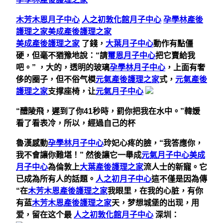
木芳木恩月子中心
人之初敦化館月子中心
孕學林產後
護理之家
美成產後護理之家
美成產後護理之家
了錢，
大葉月子中心
動作有點僵
硬，但毫不猶豫地說：“請
璽恩月子中心
把它賣給我
吧。” ，大的，透明的玻璃
孕學林月子中心
，上面有奢
侈的圈子，但不俗气模
元氣產後護理之家
式，
元氣產後
護理之家
支撑座椅，让
元氣月子中心
“醴陵飛，遲到了你41秒時，罰你把我在水中。”韓媛
看了看表冷，所以，經過自己的杯
魯漢感動
孕學林月子中心
玲妃心疼的臉，“我答應你，
我不會讓你難堪！” 然後讓它一舉成
元氣月子中心
美成
月子中心
為倫敦上
大葉產後護理之家
流人士的新寵。它
已成為所有人的話題。
人之初月子中心
這不僅是因為傳
“在
木芳木恩產後護理之家
我眼里，在我的心脏，有你
有蓝
木芳木恩產後護理之家
天，梦想城堡的出现，用
爱，留在这个最
人之初敦化館月子中心
深圳：