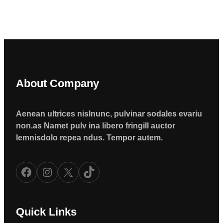
About Company
Aenean ultrices nislnunc, pulvinar sodales evariu
non.as Namet pulv ina libero fringill auctor
lemnisdolo repea ndus. Tempor autem.
Facebook
Instagram
X
TikTok
Quick Links