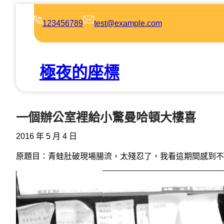
跳
至
123456789
test@example.com
主
要
內
極夜的座標
容
一個辦公室裡給小驚曼哈頓大樓喜
2016 年 5 月 4 日
原題目：青蛙肚破現場腸流，太殘忍了，我看這期間感到不