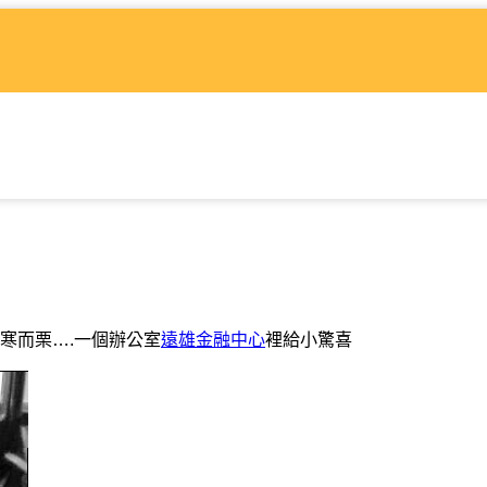
寒而栗….一個辦公室
遠雄金融中心
裡給小驚喜