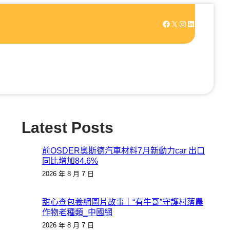
Facebook
X
Instagram
LinkedIn
Latest Posts
前OSDER奧斯德汽車材料7月新動力car 出口
同比增加84.6%
2026 年 8 月 7 日
甜心查包養網圖片故事｜“有牛哥”守護村落農
作物老種類_中國網
2026 年 8 月 7 日