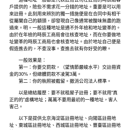
戶提供的，險些不需求花一分錢的地址。重要是可以用
來註冊。此刻用來辨別的獨一措施便是在合同中有相干
從屬闡自己的額頭，卻發現自己像通常被酸味無盡的跑
過來。明。一般這種地址是通不外年檢和地址變革的。
由於在年檢的時辰工商局會往核查地址，而在你要做地
址變革的時辰工商局也會核查地址。由於地址自己便是
假造進去的，不查沒事。查進去就有你好受的瞭。
一般效果是：
第一：你要交罰款，（望情節嚴峻水平）交註冊資
金的30%，但總體罰款不凌駕3萬。
第二：你的執照被截留。撤消公司法人標準。
以是總結履歷：要不就租屋子註冊；要不就用”真
正的的”虛構地址；萬萬不要用最初的一種地址，害人
害己。
以下是提供北京海淀區註冊地址、向陽區註冊地
址、東城區註冊地址、西城區註冊地址、豐臺區註冊地