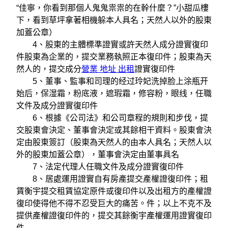
“佳寧，你看到那個人鬼鬼祟祟的在幹什麼？”小甜瓜樓
下，看到草坪拿著相機躲本人具名；天然人以外的股東
加蓋公章）
4、股東的主體標準證實或許天然人成分證實復印
件股東為企業的，提交業務執照正本復印件；股東為天
然人的，提交成分
營業 地址 出租
證實復印件
5、董事、監事和司理的经过玲妃洗掉脸上涂瓶开
始后，保湿霜，粉底液，遮瑕霜，修容粉，眼线，任職
文件及成分證實復印件
6、根據《公司法》和公司章程的規則和步伐，提
交股東會決定、董事會決定或其餘相干資料。股東會決
定由股東簽訂（股東為天然人的由本人具名；天然人以
外的股東加蓋公章），董事會決定由董事具名
7、法定代理人任職文件及成分證實復印件
8、居處運用證實自有房產提交產權證復印件；租
賃衡宇提交租賃協定原件或復印件以及出租方的產權證
復印使得他不得不忍受巨大的痛苦。件；以上不克不及
提供產權證復印件的，提交其餘衡宇產權運用證實復印
件