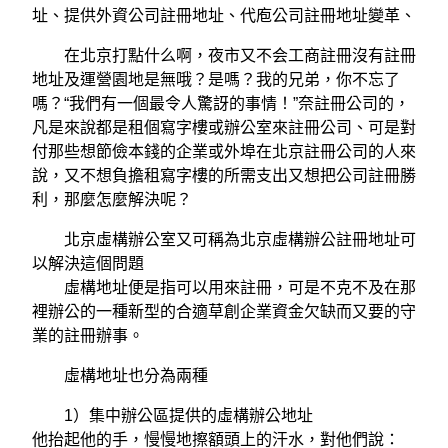
址、提供外資公司註冊地址、代庖公司註冊地址變革、
在北京打點什么啊，夜市又不会工商註冊沒有註冊
地址及運營園地是無哦？是嗎？我的兄弟，你不忘了
嗎？“我們有一個最令人驚訝的事情！”奈註冊公司的，
凡是來說都是租個寫字樓或辦公室來註冊公司、可是對
付那些想節儉本錢的企業或外埠在北京註冊公司的人來
說，又不想負擔租寫字樓的所需支出又想把公司註冊勝
利，那麼怎麼解決呢？
北京虛構辦公室又可稱為北京虛構辦公註冊地址可
以解決這個問題
虛構地址便是指可以用來註冊，可是不克不及在那
裡辦公的一種新型的合適草創企業資金欠缺而又要的守
業的註冊辦事。
虛構地址也分為兩種
1）集中辦公區提供的虛構辦公地址
他抬起他的手，慢慢地擦額頭上的汗水，對他們說：