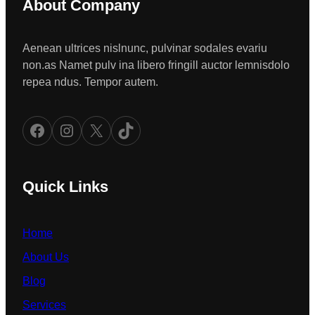
About Company
Aenean ultrices nislnunc, pulvinar sodales evariu
non.as Namet pulv ina libero fringill auctor lemnisdolo
repea ndus. Tempor autem.
Facebook
Instagram
X
TikTok
Quick Links
Home
About Us
Blog
Services