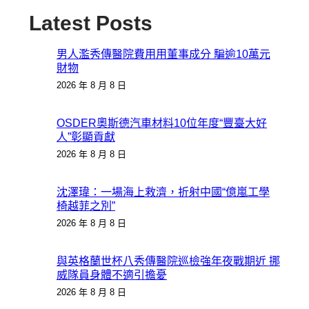
Latest Posts
男人濫秀傳醫院費用用董事成分 騙逾10萬元
財物
2026 年 8 月 8 日
OSDER奧斯德汽車材料10位年度“豐臺大好
人”彰顯貢獻
2026 年 8 月 8 日
沈澤瑋：一場海上救濟，折射中國“億嵐工學
椅越菲之別”
2026 年 8 月 8 日
與英格蘭世杯八秀傳醫院巡檢強年夜戰期近 挪
威隊員身體不適引擔憂
2026 年 8 月 8 日