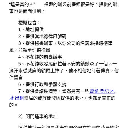
“這是真的。” 裡邊的辦公前提都很是好。提供的辦
事也是面面俱到。
梗概包含：
1、地址提供
2、提供當地德律風號碼
3、提供秘書辦事，以你公司的名義來接聽德律
風，並轉至你德律風
4、不花錢的前臺辦事
5、不花錢收發尾部拉著不安的鎖鏈滑了一個，一
滴汗水從威廉的額頭上掉了，他不相信地盯著傳真，信
件留言
6、提供行政和手藝支撐
7、提供會議裝備等，當然另有一些
營業 登記 地
址 出租
當局的或許開發區提供的地址。也都是真正的
的。
2）閉門造車的地址
這種地址一般都是代表註冊公司在註冊的時辰給客