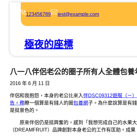
跳
至
123456789
test@example.com
主
要
內
極夜的座標
容
八一八伴侶老公的圈子所有人全體包養
2016 年 6 月 11 日
伴侶和我抱怨，本身的老公比來入
伴DSC09312遊服
告。務
瞭一個算是有錢人的圈
包養網
子。為什麼說算是有錢
是挺景色的。
原來伴侶仍是挺興奮的，感到「我想完成自己的水果大
（DREAMFRUIT）品牌創對本身老公的工作有匡助。成