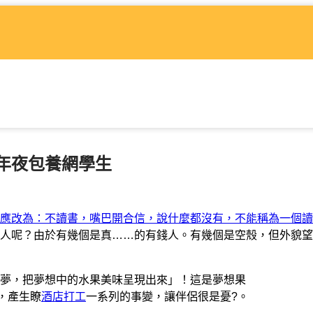
年夜包養網學生
（ㄧ）應改為：不讀書，嘴巴開合信，說什麼都沒有，不能稱為一個
人呢？由於有幾個是真……的有錢人。有幾個是空殼，但外貌望
夢，把夢想中的水果美味呈現出來」！這是夢想果
果，產生瞭
酒店打工
一系列的事變，讓伴侶很是憂?。