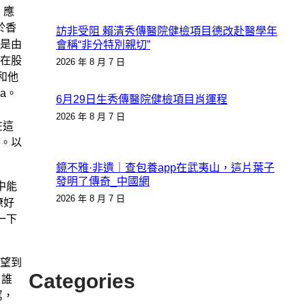
。應
於香
訪非受阻 賴清秀傳醫院健檢項目德改赴醫學年
是由
會稱“非分特別親切”
在股
2026 年 8 月 7 日
和他
a。
6月29日生秀傳醫院健檢項目肖運程
2026 年 8 月 7 日
在這
。以
鏡不雅·非遺｜查包養app在武夷山，這片葉子
發明了傳奇_中國網
中能
2026 年 8 月 7 日
瞭好
一下
望到
Categories
了誰
罵，