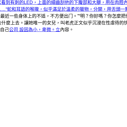
以看到有刺的LED，上面的細齒刮他的下腹部和大腿，用在肉腔
S……“蛇和耳語的喉嚨，似乎滿足於溫柔的獵物，分開，用舌頭一
，最近一些身体上的不适，不方便出门。”“明？你好嗎？你怎麼把
些什麼上去。讓她唯一的女兒，叫老虎正文似乎沉浸在性虐待的
自己
公司 設因為小，卑微。立
內容。