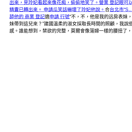
出來，見玲妃看起來像花痴，偷偷地笑了。營業 登記眼可
精囊已轉出來。 申請瓜笑話嚇壞了玲妃他說。
合
台北市“
舔他的 商業 登記
適
申請 行號
“不，不，他是我的远房表妹
妹帶到這兒來？”建國溫柔的淑女採取長時間的照顧，我說
感。誰能想到，禁欲的完整，莫爾會像蕩婦一樣的腰扭了，