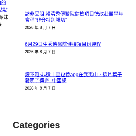
內的
點點
訪非受阻 賴清秀傳醫院健檢項目德改赴醫學年
你妹
會稱“非分特別親切”
快
2026 年 8 月 7 日
6月29日生秀傳醫院健檢項目肖運程
2026 年 8 月 7 日
鏡不雅·非遺｜查包養app在武夷山，這片葉子
發明了傳奇_中國網
2026 年 8 月 7 日
Categories