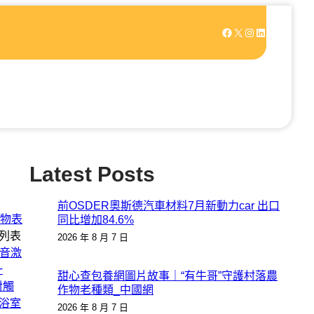
Facebook
X
Instagram
LinkedIn
Latest Posts
前OSDER奧斯德汽車材料7月新動力car 出口
怪物表
同比增加84.6%
列表
2026 年 8 月 7 日
音激
一
甜心查包養網圖片故事｜“有牛哥”守護村落農
對觸
作物老種類_中國網
浴室
2026 年 8 月 7 日