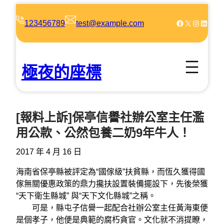
跳
至
Facebook
X
Instagram
LinkedIn
123456789
test@example.com
主
要
內
極夜的座標
容
[報料上訴]保亭信譽社辦公室主任濫
用公款、公然包養二奶9年牛人！
2017 年 4 月 16 日
海南省保亭縣被評定為“國傢級”扶貧縣，而恆久獲得國
傢無關優惠政策的鼎力攙扶設置裝備擺設下，先後榮獲
“天下衛生縣城” 與“天下文化縣城”之稱。
可是，縣屯子信譽一起配合社辦公室主任黃海東便
是個孝子，他便是典範的腐朽貪官。文化就不消提瞭，