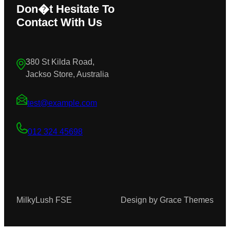
Don�t Hesitate To
Contact With Us
380 St Kilda Road,
Jackso Store, Australia
test@example.com
012 324 45698
MilkyLush FSE
Design by Grace Themes