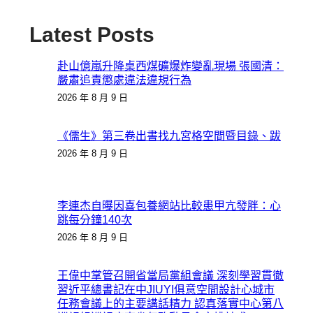
Latest Posts
赴山億嵐升降桌西煤礦爆炸變亂現場 張國清：
嚴肅追責懲處違法違規行為
2026 年 8 月 9 日
《儒生》第三卷出書找九宮格空間暨目錄、跋
2026 年 8 月 9 日
李連杰自曝因喜包養網站比較患甲亢發胖：心
跳每分鐘140次
2026 年 8 月 9 日
王偉中掌管召開省當局黨組會議 深刻學習貫徹
習近平總書記在中JIUYI俱意空間設計心城市
任務會議上的主要講話精力 認真落實中心第八