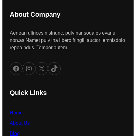
About Company
Aenean ultrices nislnunc, pulvinar sodales evariu
non.as Namet pulv ina libero fringill auctor lemnisdolo
repea ndus. Tempor autem.
Facebook
Instagram
X
TikTok
Quick Links
Home
About Us
Blog