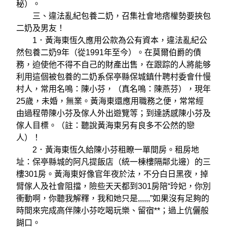
秘）。
三、違法亂紀包養二奶，召集社會地痞權勢要挾包
二奶及男友！
1．黃海東恆久應用公款為公有資本，違法亂紀公
然包養二奶9年（從1991年至今）。在莫爾伯爵的債
務，迫使他不得不自己的財產出售，在跟踪的人將能够
利用這個被包養的二奶系保亭縣保城鎮什聘村委會什慢
村人，常用名鳴：陳小芬，（真名鳴：陳燕芬），現年
25歲，未婚，無業。黃海東還應用職務之便，常常經
由過程帶陳小芬及傢人外出遊覽等；到達誘感陳小芬及
傢人目標。（註：聽說黃海東另有良多不公然的戀
人）！
2．黃海東恆久給陳小芬租瞭一單間房。租房地
址：保亭縣城的阿凡提飯店（統一棟樓隔鄰北邊）的三
樓301房。黃海東好像官年夜於法，不分白日黑夜，掉
臂傢人及社會阻擋，險些天天都到301房陪“玲妃，你別
衝動啊，你聽我解釋，我和她只是,,,,,,”如果沒有足夠的
時間來完成高伴陳小芬吃喝玩樂、留宿**；過上伉儷般
餬口。