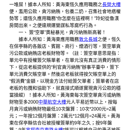
一堆屎！據本人所知：黃海東恆久應用職務之
長榮大樓
便，濫用公款，貪污納賄，包養二奶，召集社會地痞權
勢等；還恆久應用職務“你怎麼在這裡啊！”玲妃從魯漢
房間出來。之便違規運營謀私等腐朽行為。
一、 簽“空單”奧秘暴光，貪污納賄新高著！
據本人所知：黃海東應用職務
敦北長城
之便，恆久
在保亭縣的各飯店、賓館、商行、煙酒行等，簽空單貪
污公款或納賄店老板財物等。（註：簽空單意思是指：
單元中有授權簽欠賬單者，在單元沒有真正消費的情形
下，從店老板提供的“利官貪污納賄”辦事平臺中，簽下
單元消費欠賬空單。然後店老板就得按欠賬空單上的
“假消費”金額，以現金方法付給簽欠單者；簽單者在店
老板的包攬和協助下，就直接式順遂實現貪污公款的穩
當操縱）！據本人所知，黃海東每次簽空單貪污或納賄
財物至多2000
中華航空大樓
元人平易近幣以上，按每
月貪污或納賄財物最低10次盤算：10次*2000元=2萬
元；一年按12個月盤算：2萬元*12個月=24萬元。黃海
東在保亭縣信合社被授權簽單約9年之久；按9年盤
算：9年
富邦南京東路大樓
*族可以根據自己的妻子被死