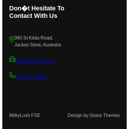
Don�t Hesitate To
Contact With Us
380 St Kilda Road,
Jackso Store, Australia
test@example.com
012 324 45698
MilkyLush FSE
Design by Grace Themes