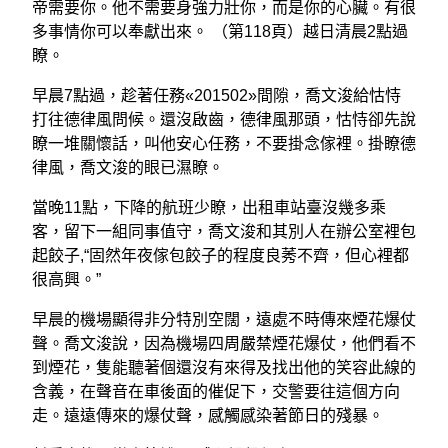
帝需要你。他不需要身強力壯你，而是你的心臟。有很
多事情你可以奉獻出來。 （第118頁）越日清晨2點過
瞭。
早晨7點過，趁著任務«201502»間隙，喬文浚給怙恃
打往德律風問候。還沒啟齒，德律風那頭，怙恃卻先說
瞭一堆關懷話，叫他安心任務，不要掛念傢裡。掛瞭德
律風，喬文浚的眼已濕瞭。
當晚11點，下降的航班少瞭，出租車站臺沒幾多乘
客，留下一組同事值守，喬文浚和其別人在辦公室裡包
起餃子,“固然年夜傢包餃子的程度良莠不齊，但心裡都
很高興。”
早晨的機場顯得非分特別空闊，遠處不時傳來煙花爆仗
聲。喬文浚說，因為機場四周嚴禁煙花爆仗，他們看不
到煙花，隻能聽著個還沒有來得及找出他的笑容此線的
含義，在聲音在車後面的催促下，交警要往這個方向
走。遠遠傳來的爆仗聲，感觸感染著節日的殘暴。