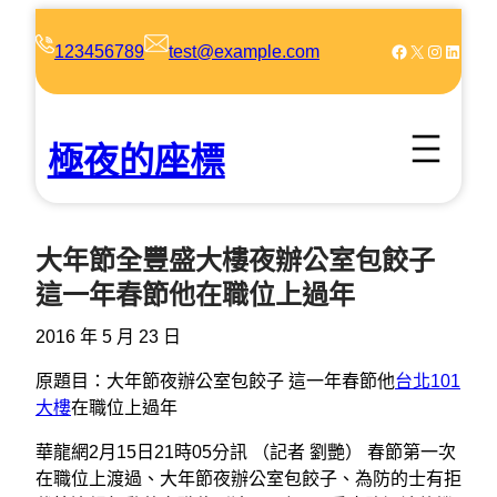
跳
至
Facebook
X
Instagram
LinkedIn
123456789
test@example.com
主
要
內
極夜的座標
容
大年節全豐盛大樓夜辦公室包餃子
這一年春節他在職位上過年
2016 年 5 月 23 日
原題目：大年節夜辦公室包餃子 這一年春節他
台北101
大樓
在職位上過年
華龍網2月15日21時05分訊 （記者 劉艷） 春節第一次
在職位上渡過、大年節夜辦公室包餃子、為防的士有拒