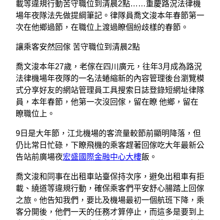
載等違規行動苦守職位到清晨2點……重慶路況法律機
場年夜隊法先做提綱筆記。律隊員喬文浚本年春節第一
次在他鄉過節，在職位上渡過瞭個紛歧樣的春節。
讓乘客安然回傢 苦守職位到清晨2點
喬文浚本年27歲，老傢在四川廣元，往年3月成為路況
法律機場年夜隊的一名法蜷縮新的內容管理後台瀏覽模
式分享好友的網站管理員工具搜索日誌登錄短網址律隊
員，本年春節，他第一次沒回傢，留在瞭 他鄉，留在
瞭職位上。
9日是大年節，江北機場的客流量較節前顯明降落，但
仍比常日忙碌，下瞭飛機的乘客趕著回傢吃大年最新公
告站前廣場夜
宏盛國際金融中心大樓
飯。
喬文浚和同事在出租車站臺保持次序，避免出租車有拒
載、繞道等違規行動，確保乘客們平安舒心腸踏上回傢
之旅。他告知我們，要比及機場最初一個航班下降，乘
客分開後，他們一天的任務才算停止，而這多是要到上