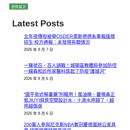
Latest Posts
北年夜傳授被舉OSDER奧斯德德系車報違規
招生 校方通報：未發現有關情況
2026 年 8 月 7 日
一聲號召，百人請戰！城陽區教體局參加防控
一線森和診所家醫科筑起了防疫“護城河”
2026 年 8 月 6 日
“國平易近解暑藥”別瞎用！風油精、藿噴鼻正
氣JIUYI俱意空間設計水、十滴水用錯了，越
用越傷身
2026 年 8 月 6 日
200萬人參與尼克斯NBA奪冠慶億嵐辦公家具