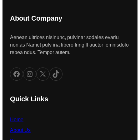
About Company
Aenean ultrices nislnunc, pulvinar sodales evariu
non.as Namet pulv ina libero fringill auctor lemnisdolo
repea ndus. Tempor autem.
Facebook
Instagram
X
TikTok
Quick Links
Home
About Us