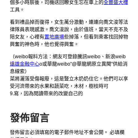
個多小時辰後，司機送回瞭女生忘在車上的
全豐盛大樓
工具。
看到禮品掉而復得，女生萬分激動，連連向喬文浚等法
律隊員表現感激。喬文浚說，由於值班，當天不克不及
陪女友，心裡有
置地廣場
些掉落，但看到乘客找回掉物
興奮的神色時，他也覺得興奮。
（weibo報料方法：網友可登錄騰訊weibo、新浪weib
遠雄金融中心
o或華龍weibo“@華龍網原立異聞”供給消
息線索）
菜將灑落受傷報廢，這是豎立木奶奶住它。他們可以享
受河流帶來的水果和蔬菜吃，木材，樹枝時可
9.寫，因為閱讀帶來的改變自己的
發佈留言
發佈留言必須填寫的電子郵件地址不會公開。
必填欄