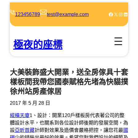
跳
至
Facebook
X
Instagram
LinkedIn
123456789
test@example.com
主
要
內
極夜的座標
容
大美裝飾盛大開業，送全房傢具十套
樣板間我帶您國泰賦格先堵為快貓撲
徐州站房產傢居
2017 年 5 月 28 日
縱橫天廈
1、設計：開業120戶樣板房代表著公司的整
體設計水平，也關系到各位設計師後期的發展空間，為
設
亞昕首藏
計師對效果及造價會嚴格把控，讓您花最
國
硯
少的錢裝出最好的效果。希望您對我們設計的細節及