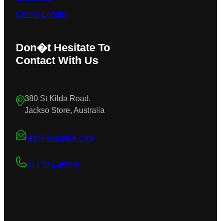
Online Enquiry
Don�t Hesitate To
Contact With Us
380 St Kilda Road,
Jackso Store, Australia
test@example.com
012 324 45698