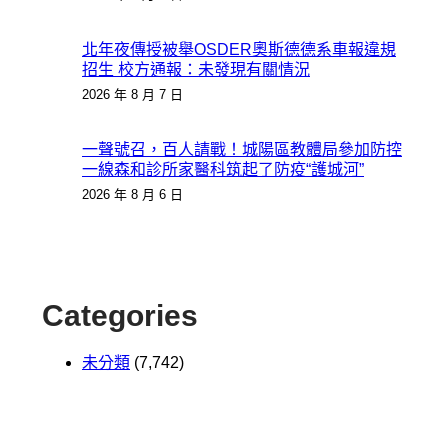
北年夜傳授被舉OSDER奧斯德德系車報違規
招生 校方通報：未發現有關情況
2026 年 8 月 7 日
一聲號召，百人請戰！城陽區教體局參加防控
一線森和診所家醫科筑起了防疫“護城河”
2026 年 8 月 6 日
Categories
未分類
(7,742)