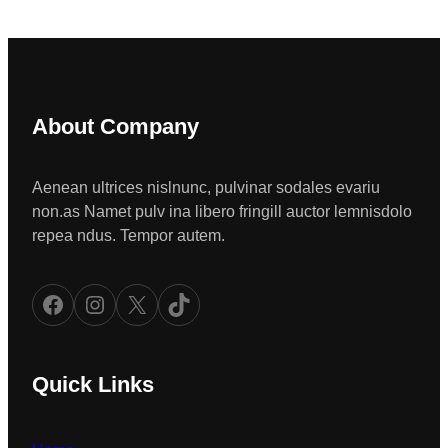
About Company
Aenean ultrices nislnunc, pulvinar sodales evariu
non.as Namet pulv ina libero fringill auctor lemnisdolo
repea ndus. Tempor autem.
Facebook
Instagram
X
TikTok
Quick Links