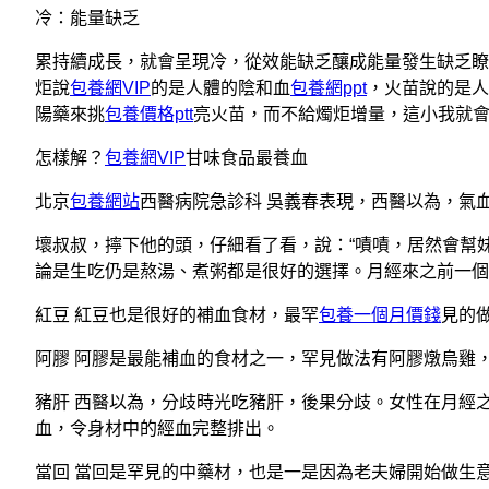
冷：能量缺乏
累持續成長，就會呈現冷，從效能缺乏釀成能量發生缺乏
炬說
包養網VIP
的是人體的陰和血
包養網ppt
，火苗說的是人
陽藥來挑
包養價格ptt
亮火苗，而不給燭炬增量，這小我就會
怎樣解？
包養網VIP
甘味食品最養血
北京
包養網站
西醫病院急診科 吳義春表現，西醫以為，氣
壞叔叔，擰下他的頭，仔細看了看，說：“嘖嘖，居然會幫
論是生吃仍是熬湯、煮粥都是很好的選擇。月經來之前一個
紅豆 紅豆也是很好的補血食材，最罕
包養一個月價錢
見的
阿膠 阿膠是最能補血的食材之一，罕見做法有阿膠燉烏雞
豬肝 西醫以為，分歧時光吃豬肝，後果分歧。女性在月經
血，令身材中的經血完整排出。
當回 當回是罕見的中藥材，也是一是因為老夫婦開始做生