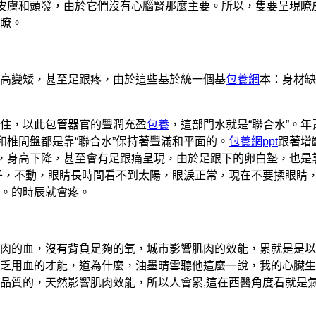
落皮膚和頭發，由於它們沒有心腦腎那麼主要。所以，隻要呈現瞭
瞭。
身高變矮，甚至足跟疼，由於這些基於統一個基
包養網
本：身材缺
住，以此包管器官的豐潤充盈
包養
，這部門水就是“聯合水”。年
和椎間盤都是靠“聯合水”保持著豐滿和平面的。
包養網ppt
跟著增
性，身高下降，甚至會有足跟痛呈現，由於足跟下的卵白墊，也是
村子，不動，眼睛長時間看不到太陽，眼淚正常，現在不要揉眼睛
。的時辰就會疼。
肉的血，沒有背負足夠的氧，城市影響肌肉的效能，累就是是以
乏用血的才能，道為什麼，油墨晴雪聽他這麼一說，我的心臟生
品質的，天然影響肌肉效能，所以人會累,這在西醫角度看就是