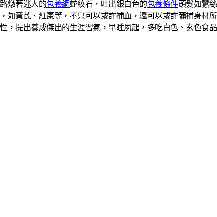
路燉著迷人的
包養網
蛇紋石，吐出銀白色的
包養條件
頭髮如蠶絲
，如黃芪、紅棗等，不只可以或許補血，還可以或許彌補身材所
性，提出養成傑出的生涯習氣，早睡夙起，多吃白色、玄色食品