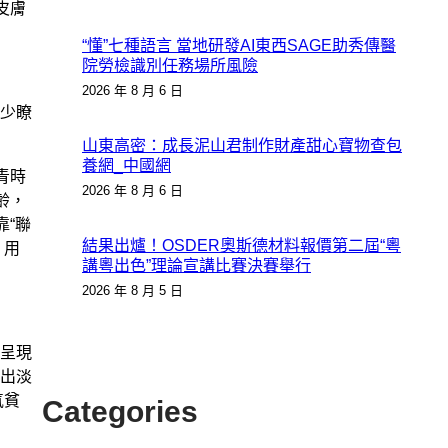
皮膚
“懂”七種語言 當地研發AI東西SAGE助秀傳醫
院勞檢識別任務場所風險
2026 年 8 月 6 日
少瞭
山東高密：成長泥山君制作財產甜心寶物查包
養網_中國網
青時
2026 年 8 月 6 日
齡，
靠“聯
結果出爐！OSDER奧斯德材料報價第二屆“粵
，用
講粵出色”理論宣講比賽決賽舉行
2026 年 8 月 5 日
呈現
出淡
氣貧
Categories