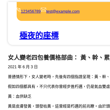
跳
至
123456789
test@example.com
主
要
內
極夜的座標
容
女人變老四包養價格部曲： 黃、幹、
2021 年 6 月 3 日
普通情形下，女人變老時，先後有四個指證呈現：黃、幹、
假如四個都具有，不只代表你曾經步進朽邁，仍是氣血雙虛
黃：血供缺乏
黃是皮膚發黃，頭發枯黃，這曾經是朽邁的前兆瞭。由於頭