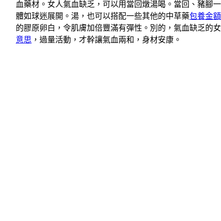
血藥材。女人氣血缺乏，可以用當回燉湯喝。當回、豬腳一
體如球迷展開。湯，也可以搭配一些其他的中草藥
包養金額
的膠原卵白，令肌膚加倍豐滿有彈性。別的，氣血缺乏的女
意思
，過量活動，才幹讓氣血兩和，身材安康。