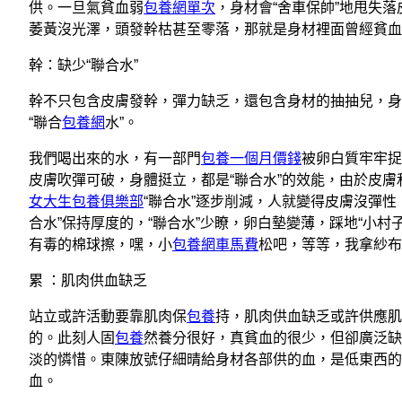
供。一旦氣貧血弱
包養網單次
，身材會“舍車保帥”地甩失
萎黃沒光澤，頭發幹枯甚至零落，那就是身材裡面曾經貧血
幹：缺少“聯合水”
幹不只包含皮膚發幹，彈力缺乏，還包含身材的抽抽兒，
“聯合
包養網
水”。
我們喝出來的水，有一部門
包養一個月價錢
被卵白質牢牢捉
皮膚吹彈可破，身體挺立，都是“聯合水”的效能，由於皮膚
女大生包養俱樂部
“聯合水”逐步削減，人就變得皮膚沒彈
合水”保持厚度的，“聯合水”少瞭，卵白墊變薄，踩地“小
有毒的棉球擦，嘿，小
包養網車馬費
松吧，等等，我拿紗布
累 ：肌肉供血缺乏
站立或許活動要靠肌肉保
包養
持，肌肉供血缺乏或許供應肌
的。此刻人固
包養
然養分很好，真貧血的很少，但卻廣泛缺
淡的憐惜。東陳放號仔細晴給身材各部供的血，是低東西的
血。