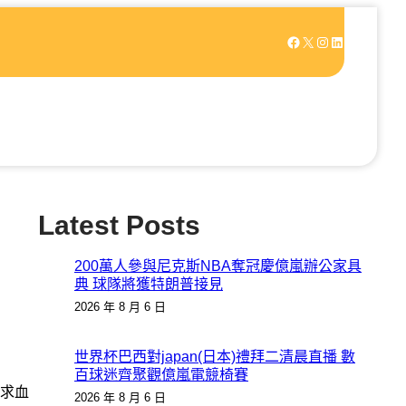
Facebook
X
Instagram
LinkedIn
Latest Posts
200萬人參與尼克斯NBA奪冠慶億嵐辦公家具
典 球隊將獲特朗普接見
2026 年 8 月 6 日
世界杯巴西對japan(日本)禮拜二清晨直播 數
百球迷齊聚觀億嵐電競椅賽
求血
2026 年 8 月 6 日