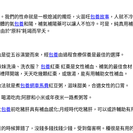
瞭。我們的性命就是一根熄滅的燭炬，火苗旺
包養故事
，人就不冷
體的氣
包養
和陽，補氣補陽藥可以讓人不怕冷。可是，純真用補
由於“原料”耗竭而早夭。
血是從五谷演變而來，經
包養
由過程食療保養是最佳的選擇。
妹妹洗澡、洗衣服？
包養
紅棗 紅棗是女性補血、補氣的最佳食材
禮拜開端，天天吃幾顆紅棗，或燉湯，能有用輔助女性補血。
做法就是煮
包養網車馬費
紅豆粥，滋味甜美，合適女性的口胃。
，喝湯吃肉;阿膠和小米或年夜米一路煮粥等。
之
包養
前吃豬肝具有補血感化;月經時代吃豬肝，可以或許輔助有
意的時候算錯了，沒錢多錢找錢少錢，受到傷害啊。種很是有用