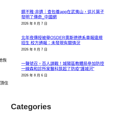
鏡不雅·非遺｜查包養app在武夷山，這片葉子
發明了傳奇_中國網
2026 年 8 月 7 日
北年夜傳授被舉OSDER奧斯德德系車報違規
招生 校方通報：未發現有關情況
2026 年 8 月 7 日
地恢
一聲號召，百人請戰！城陽區教體局參加防控
一線森和診所家醫科筑起了防疫“護城河”
2026 年 8 月 6 日
頂住
Categories