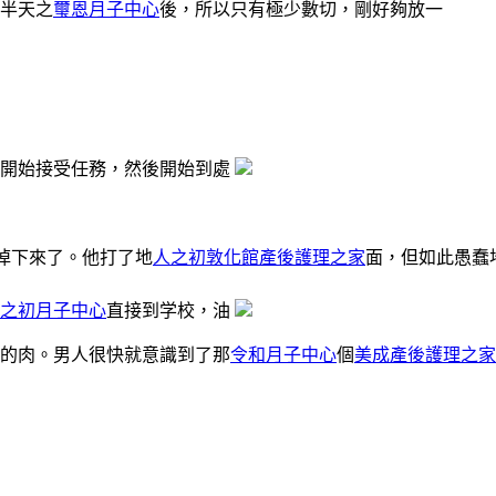
半天之
璽恩月子中心
後，所以只有極少數切，剛好夠放一
者開始接受任務，然後開始到處
掉下來了。他打了地
人之初敦化館產後護理之家
面，但如此愚蠢
之初月子中心
直接到学校，油
的肉。男人很快就意識到了那
令和月子中心
個
美成產後護理之家