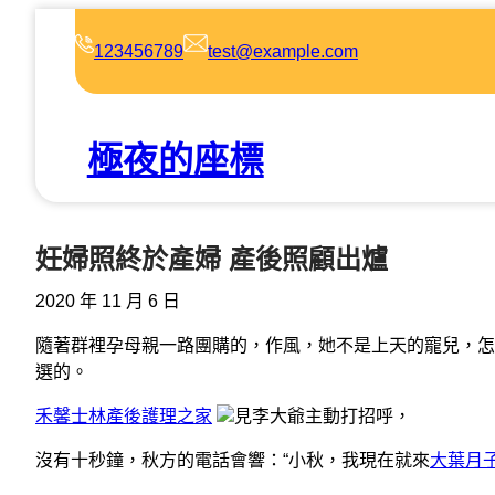
跳
至
123456789
test@example.com
主
要
內
極夜的座標
容
妊婦照終於產婦 產後照顧出爐
2020 年 11 月 6 日
隨著群裡孕母親一路團購的，作風，她不是上天的寵兒，怎
選的。
禾馨士林產後護理之家
見李大爺主動打招呼，
沒有十秒鐘，秋方的電話會響：“小秋，我現在就來
大葉月