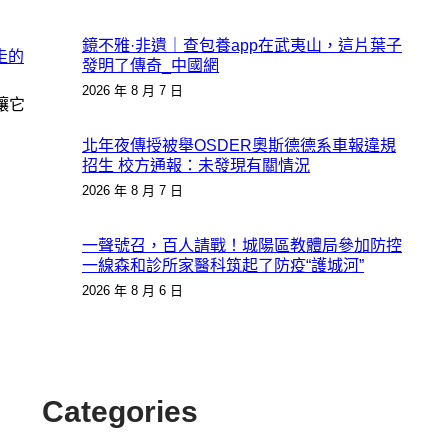
鏡不雅·非遺｜查包養app在武夷山，這片葉子
走的
發明了傳奇_中國網
2026 年 8 月 7 日
讓它
北年夜傳授被舉OSDER奧斯德德系車報違規
招生 校方通報：未發現有關情況
2026 年 8 月 7 日
一聲號召，百人請戰！城陽區教體局參加防控
一線森和診所家醫科筑起了防疫“護城河”
2026 年 8 月 6 日
Categories