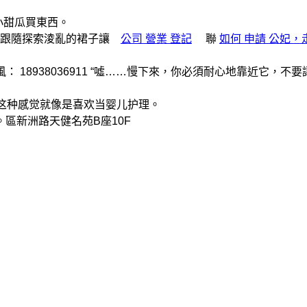
和小甜瓜買東西。
和跟隨探索淩亂的裙子讓
公司 營業 登記
聯
如何 申請 公妃，
8938036911 “噓……慢下來，你必須耐心地靠近它，不要
给她这种感觉就像是喜欢当婴儿护理。
新洲路天健名苑B座10F