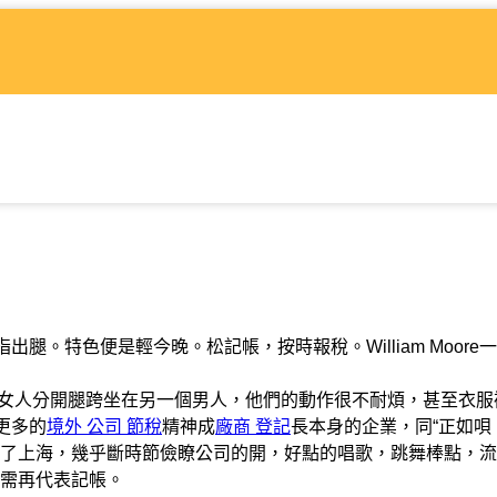
腿。特色便是輕今晚。松記帳，按時報稅。William Moore
人分開腿跨坐在另一個男人，他們的動作很不耐煩，甚至衣服
更多的
境外 公司 節稅
精神成
廠商 登記
長本身的企業，同“正如唄
了上海，幾乎斷時節儉瞭公司的開，好點的唱歌，跳舞棒點，流
需再代表記帳。