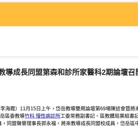
來教導成長同盟第森和診所家醫科2期論壇召
者 李海霞）11月15日上午，岱岳教導雙周論壇第69場陳述會暨將
岳區委教導
竹科 慢性病診所
工委常務副書記、區教體局黨組書
峰，同盟聲譽理事長郭永福，將來教導成長同盟校成員，岱岳區