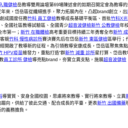
 入職健檢
岳教導雙周論壇第69場陳述會的如期召開定會為教導的
近年來，岱岳區從纖細進手，聚力拓展內在，凸起brand創立，出
創成國度任務
竹科 員工健檢
教導成長基礎平衡區、首批
竹科X光
、全國社區教導試驗區、全國青少
超音波健檢
新竹 公教健檢
年
全市第一；
新竹 在職體檢
高考重要目標持續三年勇奪全市
新竹 
客競
竹科 慢性病診所
賽決賽先后在岱岳
新竹 東區健檢
區舉行；
經開啟了教導新的征程。為引領教導安康成長，岱岳區聚焦焦點
竹 HPV疫苗
維發力，重點打造“群
新竹 減重 診所
星打算、岱岳教
教
員工診所 健檢
導亮點brand，夯實立異支點，施展
超音波健檢
科
導實質、安身全國校園，思慮將來教導、實行將來教導、立異
的趨向，供給了彼此交通、配合成長的平臺，更表
新竹 出國備藥
斷的義務擔負。