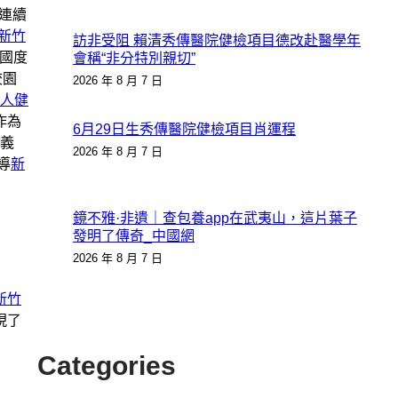
連續
新竹
訪非受阻 賴清秀傳醫院健檢項目德改赴醫學年
國度
會稱“非分特別親切”
校園
2026 年 8 月 7 日
成人健
作為
6月29日生秀傳醫院健檢項目肖運程
義
2026 年 8 月 7 日
導
新
鏡不雅·非遺｜查包養app在武夷山，這片葉子
發明了傳奇_中國網
2026 年 8 月 7 日
新竹
現了
Categories