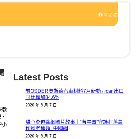
Facebook
X
Instagram
LinkedIn
開
Latest Posts
前OSDER奧斯德汽車材料7月新動力car 出口
同比增加84.6%
2026 年 8 月 7 日
來教
記、
甜心查包養網圖片故事｜“有牛哥”守護村落農
中小
作物老種類_中國網
2026 年 8 月 7 日