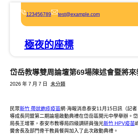
跳
至
123456789
test@example.com
主
要
內
極夜的座標
容
岱岳教導雙周論壇第69場陳述會暨將
2026 年 7 月 7 日
未分類
民眾
新竹 帶狀皰疹疫苗
網·海報消息泰安11月15日訊（記
導成長同盟第二期論壇啟動典禮在岱岳區開元中學舉辦。岱
局長王增軍，泰安市教導局四級調研員強光
新竹 HPV疫苗
黌舍長及部門骨干教員餐與加入了此次啟動典禮。