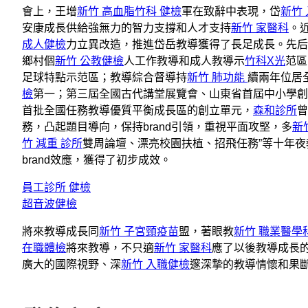
會上，王增
新竹 高血脂
竹科 健檢
軍在致辭中表現，岱
新竹
安康成長供給強無力的智力支撐和人才支持
新竹 家醫科
。
成人健檢
力立異改造，推進岱岳教導獲得了長足成長。先后
鄉村個
新竹 公教健檢
人工作教導和成人教導示
竹科X光
范區
足球特點示范區；教導綜合督導持
新竹 肺功能
續兩年位居
檢
第一；第三屆全國古代講堂展覽會、山東省首屆中小學創
首批全國任務教導優質平衡成長區的創立單元，
森和診所
曾
務，凸起題目導向，保持brand引領，重視平面攻堅，多
新
竹 減重 診所
雙周論壇、漂亮校園扶植、招飛任務”等十年夜
brand效應，獲得了初步成效。
員工診所 健檢
超音波健檢
將來教導成長同
新竹 子宮頸疫苗
盟，著眼教
新竹 職業醫學
在職體檢
將來教導，不只適
新竹 家醫科
應了以後教導成長
廣大的國際視野、深
新竹 入職健檢
邃深摯的教導情懷和果