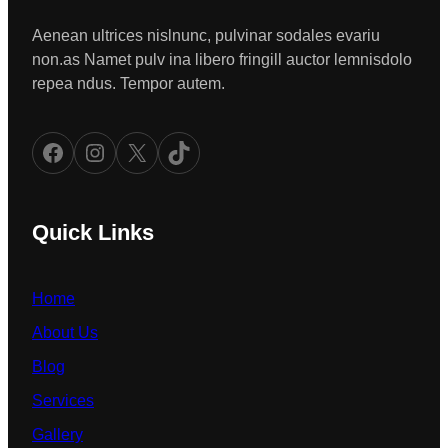
Aenean ultrices nislnunc, pulvinar sodales evariu
non.as Namet pulv ina libero fringill auctor lemnisdolo
repea ndus. Tempor autem.
Facebook
Instagram
X
TikTok
Quick Links
Home
About Us
Blog
Services
Gallery