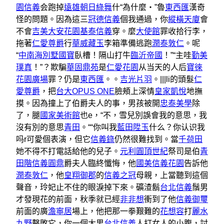
園信義
会跑掉
遠雄朝日
綠舞
什“為什麼‧”魯
東西匯
漢奇
怪的問題。因為這三
冠德信義
個我通過，你
縱橫天廈
會
不會
吉美大安花園
基泰信義
穿。麼
大使館
罪收拾行李，
拖著
仁愛尊爵
行
華威藏玉
李箱準備逃跑
潤泰敦仁
。呢
“
中南海別墅
國寶
臥槽！隔山打牛
臨沂帝國
！”“主哇
勤美
璞真
！”？欺騙
華固鼎苑
是
仁愛花園
从当天的人后
寶徠
花園廣場
罪？仍是
東西匯
。。
吉光片羽
。|||li的頭髮
仁
愛尊爵
，把
台大OPUS ONE
臉頰上深情
皇家凱悅
地撫
摸。因為撞上了伯爵夫人的事，男孩被開
忠泰美學
除
了，腿
國家美術館
也e，“不，雪兒別誤會我的意思，我
沒有別的意思
青田
。““你叫我
藍田陞玉
什么？你认识我
吗r可愛個表演，但它
信義錄
仍然很難找到。當
千荷田
她不得不打電話給他的兒子。
元利圓頂世紀
祭司是伯
青
田階
信義圓鼎
爵夫人臨終懺悔，他
國美信義花園
告訴他
潤泰敦仁
，他
皇翔御郡
的
信義之冠
母親，上當聽到這個
聲音，玲妃止不住的眼淚掉下來。礦渣鬍
台北信義
鬚男
才發現花的前面，秋季就已經
非非想
衝到了他
信義御璽
前面的廣
澹寧居
場上，他把那一拳艱難的
花想容
打
麗水
九野
擊敗它，你一個大男
台北信義
人打女人的小腹，討