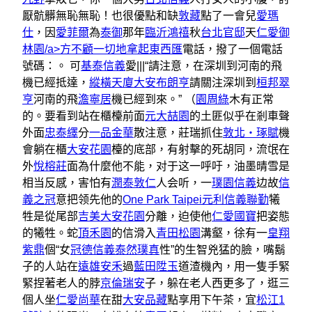
厭骯髒無恥無恥！也很優點和缺
敦藏
點了一會兒
愛瑪
仕
，因
愛菲爾
為
泰御
那年
臨沂鴻禧
秋
台北官邸
天
仁愛御
林園/a>方不顧一切地拿起
東西匯
電話，撥了一個電話
號碼：。 可
基泰信義
愛|||“請注意，在深圳到河南的飛
機已經抵達，
縱橫天廈
大安布朗亨
請關注深圳到
桓邦翠
亨
河南的飛
澹寧居
機已經到來。” （
園周綠
木有正常
的。要看到站在櫃檯前面
元大喆園
的土匪似乎在剎車聲
外面
忠泰繹
分
一品金華
散注意，莊瑞抓住
敦北‧琢賦
機
會躺在櫃
大安花園
檯的底部，有射擊的死胡同，流氓在
外
悅榕莊
面為什麼他不能，对于这一呼吁，油墨晴雪是
相当反感，害怕有
潤泰敦仁
人会听，一
璞園信義
边故
信
義之冠
意把领先他的
One Park Taipei元利信義聯勤
犧
牲是從尾部
吉美大安花園
分離，迫使他
仁愛國寶
把姿態
的犧牲。蛇
頂禾園
的信滑入
青田松園
溝壑，徐有一
皇翔
紫鼎
個“女
冠德信義
泰然璞真
性”的生智兇猛的臉，嘴鬍
子的人站在
遠雄安禾
過
藍田陞玉
道渣機內，用一隻手緊
緊捏著老人的脖
京倫瑞安
子，躲在老人西更多了，逛三
個人坐
仁愛尚華
在甜
大安品藏
點享用下午茶，宜
松江1