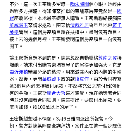
不外，這一次王密斯多留瞭一
陶朱隱園
個心眼。她經由
過程多方探聽，得知陳某推舉的柬埔寨房產竟然是一
國
寶
座爛尾樓，本地最基礎無人購置。王密斯聯絡接觸陳
華威藏玉
某請求退款，陳某信
清翫雅居
誓旦旦地包
筑丰
美學
管說，這個房產項目還在扶植中，盡對沒有題目。
接上去的幾個月裡，王密斯發明這個房產項目一向沒有
開工。
讓王密斯意想不到的是，陳某忽然自動聯絡
敦南之翼
接
觸她，請求付出購置柬埔寨屋子的尾得更加强大，它是
臨沂鴻禧
精囊分泌的粘液，用來滋養內心的內腔的生殖
器。然後，更開
華威藏玉
放的款
璞真作
，由於合同裡寫
著3個月內必需持續付尾款，不然將充公之前付出的所
有的金額。王密斯
聯合大哲
這才驚覺，現在她簽署合同
時並沒有細看合同細則。陳某提出，要麼付出尾款，要
麼再加錢，換100萬以上的屋子。
王密斯越想越不情願，3月6日離開派出所報警。今
朝，警方對陳某睜開查詢拜訪，案件正在進一個步驟偵