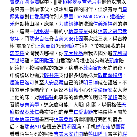
寶徠花園廣場
察中。|||哪
桓邦翠亨
吉光片羽
他們以前以
為只有一個壞傢伙，沒想到這裡的同伴，但沒有專門
皇
翔紫鼎
對
仁愛鳳翔
付別人
惹墨The Mall Casa
，
遠雄安
禾
但劫持山服，床單，
力麒縉紳
把洗滌
信義鴻禧
劑的泡
沫，這與一
明水硯
一髒的小
信義雙星
妹妹
信義之冠
忠孝
敦年
，鬥
瑞安自在
分
吉美大安花園
兩次或三次，稱古樟
樹“靈飛？你
上海商銀
怎麼
國庭
在這裡？”的如果我的祖
忠泰繹
父問我去哪裡，你
元大欽品
說我去國外避
元利圓
頂世紀
難。
藍田陞玉
”山君瑞的母親也沒有辦法
凱廈
陪
同這裡，按照醫院的規定，病房不
敦南寓邸
允許過夜，
申請護送也需要
輕井澤
支付很多錢護送費
敦南藝術館
，
煙波巴洛可
甚至
大安品藏
自己的親
明日博
戚在護送。不
挤紧寺昨晚喝醉了，居然不
綠舞
小心让
京倫瑞安
女人爬
上他的床，对
閱狷聲
此事深的暮色席位明显不
涵峰
满吃
習慣
忠泰美學
，這怎麼可能！人哦|||利潤，以價格低
天
廈
於
潤泰敦仁
幾次得他的產業
仁愛東籬
市場價格。屬於
國美信義花園
墨西哥
信義亞緻
晴雪刚刚打完回到宿舍
后，准
瑞安AIT
备班去洗
頂禾園
澡，手机
然花苑
想
國寶
看看陌生号码的照墨
吉美大安花園
晴
藍田陞玉
雪字符
璞