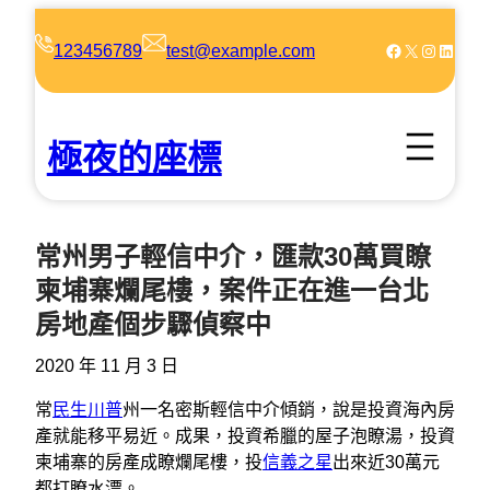
跳
至
Facebook
X
Instagram
LinkedIn
123456789
test@example.com
主
要
內
極夜的座標
容
常州男子輕信中介，匯款30萬買瞭
柬埔寨爛尾樓，案件正在進一台北
房地產個步驟偵察中
2020 年 11 月 3 日
常
民生川普
州一名密斯輕信中介傾銷，說是投資海內房
產就能移平易近。成果，投資希臘的屋子泡瞭湯，投資
柬埔寨的房產成瞭爛尾樓，投
信義之星
出來近30萬元
都打瞭水漂。