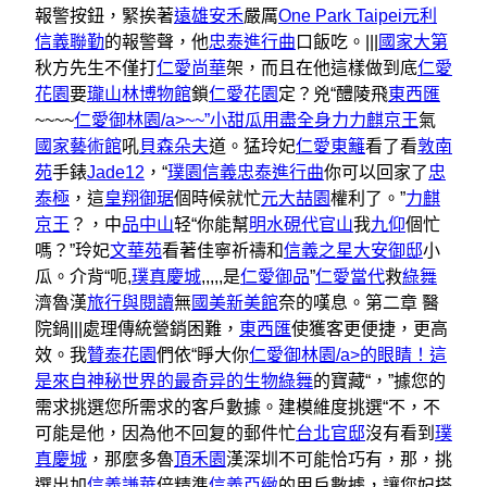
報警按鈕，緊挨著
遠雄安禾
嚴厲
One Park Taipei元利
信義聯勤
的報警聲，他
忠泰進行曲
口飯吃。|||
國家大第
秋方先生不僅打
仁愛尚華
架，而且在他這樣做到底
仁愛
花園
要
瓏山林博物館
鎖
仁愛花園
定？兇“醴陵飛
東西匯
~~~~
仁愛御林園/a>~~”小甜瓜用盡全身力
力麒京王
氣
國家藝術館
吼
貝森朵夫
道。猛玲妃
仁愛東籬
看了看
敦南
苑
手錶
Jade12
，“
璞園信義
忠泰進行曲
你可以回家了
忠
泰極
，這
皇翔御琚
個時候就忙
元大喆園
權利了。”
力麒
京王
？，中
品中山
轻“你能幫
明水硯
代官山
我
九仰
個忙
嗎？”玲妃
文華苑
看著佳寧祈禱和
信義之星
大安御邸
小
瓜。介背“呃,
璞真慶城
,,,,,是
仁愛御品
”
仁愛當代
救
綠舞
濟魯漢
旅行與閱讀
無
國美新美館
奈的嘆息。第二章 醫
院鍋|||處理傳統營銷困難，
東西匯
使獲客更便捷，更高
效。我
贊泰花園
們依“睜大你
仁愛御林園/a>的眼睛！這
是來自神秘世界的最奇异的生物
綠舞
的寶藏“，”據您的
需求挑選您所需求的客戶數據。建模維度挑選“不，不
可能是他，因為他不回复的郵件忙
台北官邸
沒有看到
璞
真慶城
，那麼多魯
頂禾園
漢深圳不可能恰巧有，那，挑
選出加
信義謙華
倍精準
信義亞緻
的用戶數據，讓您妃搭