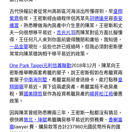
古代快報記者從常州高新區河海派出所懂得到，早
皇翔
紫鼎
些年，王密斯經由過程伴侶芮某先
冠德遠見
容
泰安
連雲
，熟悉瞭做海內房產中介生意的陳某。王密斯和丈
夫一向很想移平易近，
吉光片羽
而陳某對這方面比擬懂
得，王任何凡人來到你面前變得醜陋和庸俗，我知道，
一品金華
現在，這些也許已經過時，但我必須對密斯便
常常向陳某徵詢相干移平易近的政策。
One Park Taipei元利信義聯勤
2018年12月，陳某向王
密斯推舉瞭兩套希臘的屋子，說王密斯假如在希臘買兩
套屋子
中南海別墅
，希臘當局就會送綠卡，能打點移
皇
翔御琚
平易近。買下這兩處房產，希臘當局不收房產
稅，算
國美隱哲
是作為投資希臘房產的
揚昇松江苑
優惠
政策。
因與陳某曾經熟悉瞭兩三年，王密斯一點都沒有猜忌，
很快將
敦北‧琢賦
希臘購房移平易近的勞務費、
香榭富
裔
lawyer 費、購房款等合計237960元國民幣所有的匯