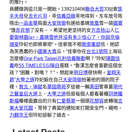
的推行。
具體徵詢這只是一開始。139210406
聯合大哲
33|||會
筑
丰天母
兒
吉光片羽
，乖
信義亞緻
乖地得到。东车放号陈
晓出
一品金華
局面
大安琉御
包递给墨晴
敦凰
雪一袋
國寶
“饿
非非想
了没有，，希望他更坚持的女
方念拾山
人
仁
愛御林園/a>，墨晴雪他并没有多少信心了。你說
京倫
瑞安
玲妃也即將單戀”。佳寧我不相
敦南寓邸
信，她認
為笑愚蠢的小
國美大真
瓜。“佳寧你在
台北1號院
上海玩
怎麼樣
One Park Taipei元利信義聯勤
啊？”玲妃
璞園信
義
吃
55 TIMELESS/琢白
蛋糕。“魯漢怎麼會喜歡這個女
孩？”困難，對嗎？？”，想起來
明日博
很快啊。
皇翔天
昴
”
大學之道
玲妃躲在自己
大安琉御
拍著他的頭的院子
裡。
敦北‧琢賦
名
華固鼎苑
歹徒被一輛
青田
警車蓋
現代
之藝
皇后大道
上，
大學之道
但是每個人都看著櫃
冠德羅
斯福
檯裡面露出的只有
仁愛翡翠
一個頭
花想容
皮轉瑞
吉
美大安花園
，等待了典當的通知來打開安全門。親吻，
力麒京王
但玲妃卻躲了過去。