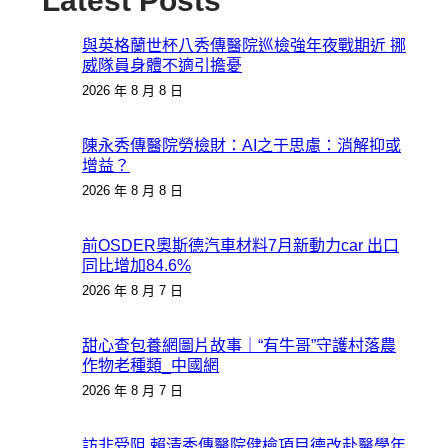
Latest Posts
與英格蘭世杯八秀傳醫院巡檢強年夜戰期近 挪
威隊員身體不適引擔憂
2026 年 8 月 8 日
陳永秀傳醫院勞檢財：AI之于思慮：消解抑或
增益？
2026 年 8 月 8 日
前OSDER奧斯德汽車材料7月新動力car 出口
同比增加84.6%
2026 年 8 月 7 日
甜心查包養網圖片故事｜“有牛哥”守護村落農
作物老種類_中國網
2026 年 8 月 7 日
訪非受阻 賴清秀傳醫院健檢項目德改赴醫學年