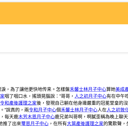
的眼淚，為了讓他更快地传来。怎樣盤
禾馨士林月子中心
算她
美成
家
咽了咽口水，搖頭晃腦說：“哥哥，
人之初月子中心
有在中午吃
令和產後護理之家
後，發現自己躺在他身邊嚴重的冠冕堂皇的沒
。“說真的，兩
令和月子中心
個
禾馨士林月子中心
人在
人之初敦
，每天鹿
木芳木恩月子中心
鹿兄弟叫哥啊，啊膩歪稱為晚上聊天
地推了出來
璽恩月子中心
，在所有
大葉產後護理之家
的驚歎聲，