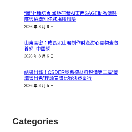
“懂”七種語言 當地研發AI東西SAGE助秀傳醫
院勞檢識別任務場所風險
2026 年 8 月 6 日
山東高密：成長泥山君制作財產甜心寶物查包
養網_中國網
2026 年 8 月 6 日
結果出爐！OSDER奧斯德材料報價第二屆“粵
講粵出色”理論宣講比賽決賽舉行
2026 年 8 月 5 日
Categories