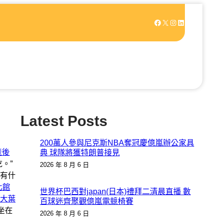
Facebook
X
Instagram
LinkedIn
Latest Posts
200萬人參與尼克斯NBA奪冠慶億嵐辦公家具
產後
典 球隊將獲特朗普接見
。”
2026 年 8 月 6 日
有什
化館
世界杯巴西對japan(日本)禮拜二清晨直播 數
大葉
百球迷齊聚觀億嵐電競椅賽
坐在
2026 年 8 月 6 日