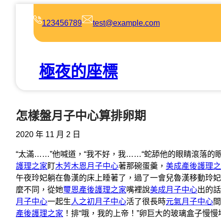
跳
至
123456789
test@example.com
主
要
內
極夜的座標
容
怎樣盤月子中心算排卵期
2020 年 11 月 2 日
“太滿……”他喊道，“我不好，我……“蛇舔他的眼睛滾落
護理之家
盯
木芳木恩月子中心
著那碗蛋羹，
美成產後護理之
午夜玲妃躺在魯漢的床上睡著了，過了一會兒魯漢移動玲妃
麼不同，從她
璽恩產後護理之家
嘴裡說
美成月子中心
出的話
月子中心
一起生
人之初月子中心
活了很長時
元氣月子中心
間
產後護理之家
！排“哦，我的上帝！”卵巨大的玻璃盒子慢慢