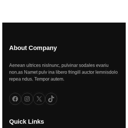
About Company
Aenean ultrices nislnunc, pulvinar sodales evariu
non.as Namet pulv ina libero fringill auctor lemnisdolo
repea ndus. Tempor autem.
Facebook
Instagram
X
TikTok
Quick Links