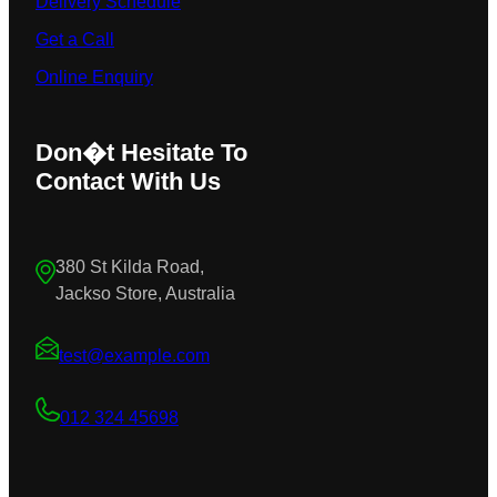
Delivery Schedule
Get a Call
Online Enquiry
Don�t Hesitate To
Contact With Us
380 St Kilda Road,
Jackso Store, Australia
test@example.com
012 324 45698