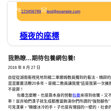
跳
至
123456789
test@example.com
主
要
內
極夜的座標
容
我熟瞭…期待包養網包養!
2016 年 8 月 27 日
自從從湖南衛視見地到楊二車娜姆教員獨到的看法、精辟的
混混噩噩活瞭20多年，是楊二教員讓我覺“這是我第一次擁
不是罪！
包養怎麼瞭，也是靠本身的勞動
包養
來得到收獲，又
率！豈非咱們漢子就生成都應當飾演你們所謂的“強勢腳色
可見漢拿。”韓媛冰冷的手。子也是有懦弱的一壁的，社會