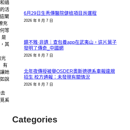
和過
的活
6月29日生秀傳醫院健檢項目肖運程
，這闡
2026 年 8 月 7 日
瞭充
何等
，是
鏡不雅·非遺｜查包養app在武夷山，這片葉子
，其
發明了傳奇_中國網
2026 年 8 月 7 日
的光
）有
北年夜傳授被舉OSDER奧斯德德系車報違規
讓她
招生 校方通報：未發現有關情況
如說
2026 年 8 月 7 日
向去
覓奚
Categories