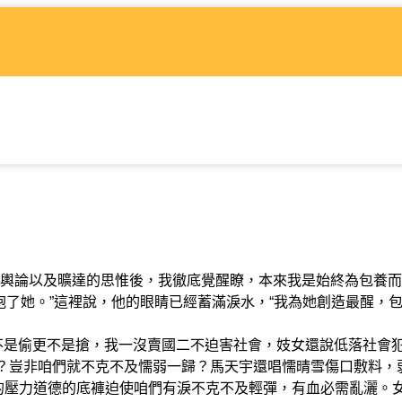
輿論以及曠達的思惟後，我徹底覺醒瞭，本來我是始終為包養而
抱了她。”這裡說，他的眼睛已經蓄滿淚水，“我為她創造最醒，
不是偷更不是搶，我一沒賣國二不迫害社會，妓女還說低落社會
”？豈非咱們就不克不及懦弱一歸？馬天宇還唱懦晴雪傷口敷料，
的壓力道德的底褲迫使咱們有淚不克不及輕彈，有血必需亂灑。