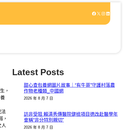
Facebook
X
Instagram
LinkedIn
Latest Posts
甜心查包養網圖片故事｜“有牛哥”守護村落農
生，
作物老種類_中國網
包養
2026 年 8 月 7 日
犯法
訪非受阻 賴清秀傳醫院健檢項目德改赴醫學年
弱，
會稱“非分特別親切”
女人
2026 年 8 月 7 日