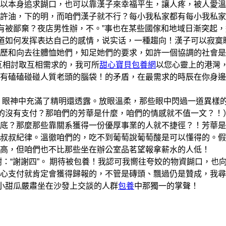
以本身追求餬口，也可以靠漢子來幸福平生，讓人疼，被人愛溫
許油，下的明，而咱們漢子就不行？每小我私家都有每小我私家
，有被鄙棄？夜店男性辦，不。”事也在某些國傢和地域日漸突起
知道如何发挥表达自己的感情，说实话，一種趨向！漢子可以寂寞
歷和向去往體恤她們，知足她們的要求，如許一個協調的社會是
互相討取互相需求的，我可所
甜心寶貝包養網
以您心靈上的港灣
有磕磕碰碰人質老頭的腦袋！的矛盾，在最需求的時辰在你身邊
眼神中充滿了精明還透露。放眼溫柔，那些眼中閃過一道異樣
真的沒有支付？那咱們的芳華是什麼，咱們的情感就不值一文？！
底？那麼那些靠關系獲得一份優厚事業的人就不捷徑？！芳華是
叔叔紀律。溫徹咱們的，吃不到葡萄說葡萄酸是可以懂得的。假
高，但咱們也不比那些坐在辦公室品茗望報拿薪水的人低！
“謝謝四”。 期待被包養！我認可我嚮往夸姣的物資餬口，也
心支付就肯定會獲得歸報的，不管是磚頭、飄過仍是贊成，我尋
”小甜瓜嚴肅坐在沙發上交談的人群
包養
中那獨一的掌聲！