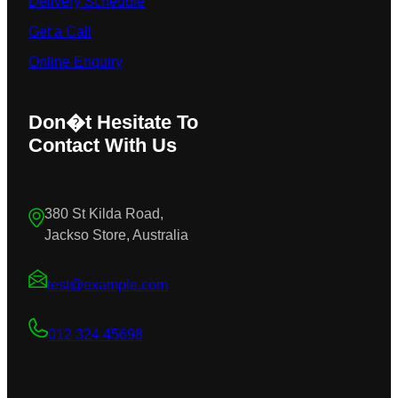
Delivery Schedule
Get a Call
Online Enquiry
Don�t Hesitate To
Contact With Us
380 St Kilda Road,
Jackso Store, Australia
test@example.com
012 324 45698