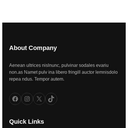
About Company
Aenean ultrices nislnunc, pulvinar sodales evariu
non.as Namet pulv ina libero fringill auctor lemnisdolo
repea ndus. Tempor autem.
Facebook
Instagram
X
TikTok
Quick Links