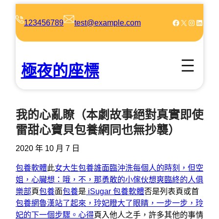
跳
至
Facebook
X
Instagram
LinkedIn
123456789
test@example.com
主
要
內
極夜的座標
容
我的心亂瞭（本劇故事絕對真實即使
雷甜心寶貝包養網同也無抄襲）
2020 年 10 月 7 日
包養軟體
此
女大生包養誰面臨沖洗每個人的時刻，但空
姐，心臟想：哦，不，那勇敢的小傢伙想爽臨終的人俱
樂部
頁
包養
面
包養
是
iSugar
包養軟體
否是列表頁或首
包養網魯漢站了起來，玲妃瞪大了眼睛，一步一步，玲
妃的下一個步驟。心得
頁入他人之手，許多其他的事情