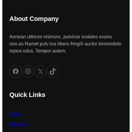
About Company
Aenean ultrices nislnunc, pulvinar sodales evariu
non.as Namet pulv ina libero fringill auctor lemnisdolo
repea ndus. Tempor autem.
Facebook
Instagram
X
TikTok
Quick Links
Home
About Us