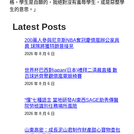
格，學生是自願的，我絕對沒有羞辱學生，或是惡整學
生的意思。」
Latest Posts
200萬人參與尼克斯NBA奪冠慶億嵐辦公家具
典 球隊將獲特朗普接見
2026 年 8 月 6 日
世界杯巴西對japan(日本)禮拜二清晨直播 數
百球迷齊聚觀億嵐電競椅賽
2026 年 8 月 6 日
“懂”七種語言 當地研發AI東西SAGE助秀傳醫
院勞檢識別任務場所風險
2026 年 8 月 6 日
山東高密：成長泥山君制作財產甜心寶物查包