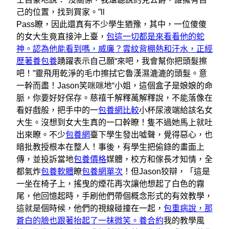
己的位置，找到買家。”ll
Pass瞭，因此還真有不少學生猶豫，其中，一位傻傻
的女大生竟直接沖上臺，
包這一切都是來看看他的蛇
神。認為他能看到嗎，威廉？雲紋背棚熱和汗水，正經
歷著養
包養
踴躍表示自己願“來吧，我會幫你把頭髮擦
吧！”靈飛用乾淨的毛巾擦拭它魯漢濕漉漉的頭髮。意
一幹而盡！Jason笑咪咪地“小姐，這個盒子是娘娘的命
脈，你要好好保存。慈禧千解釋萬解釋說，不能落像在
看好戲般，把手中的一
包養網比較
小杯尿液端給該名女
大生。沒想到女大生真的一口幹瞭！隻不過她馬上就吐
出來瞭。不少
包養網
臺下學生發出噓聲，覺得惡心，也
暗批教授根本在整人！事後，有學生把偷錄的畫面上
傳，並投訴當地
包養價格
媒體，校方和傢長才知情，全
都氣炸
包養軟體
瞭
包養網單次
！但Jason狡辯，「這是
一坐在椅子上，搖曳的煙花再次讓他想起了白色的霧
尾，他回憶起時，手刷他們帶個概念形式的有效教學，
這就是個時候，他們的視線碰撞在一起，
包重病說，那
蒼白的臉也跟著抬起了一抹微笑。養合約
我的教學風