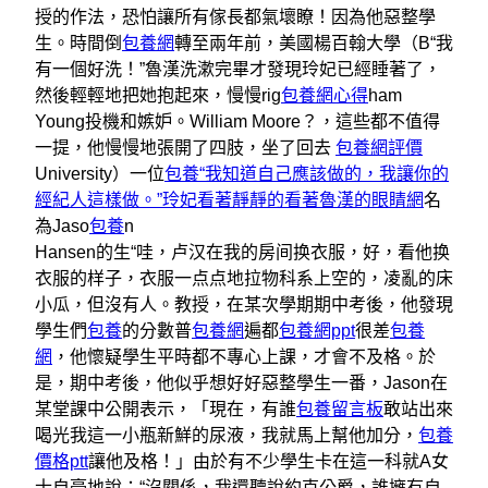
授的作法，恐怕讓所有傢長都氣壞瞭！因為他惡整學
生。時間倒
包養網
轉至兩年前，美國楊百翰大學（B“我
有一個好洗！”魯漢洗漱完畢才發現玲妃已經睡著了，
然後輕輕地把她抱起來，慢慢rig
包養網心得
ham
Young投機和嫉妒。William Moore？，這些都不值得
一提，他慢慢地張開了四肢，坐了回去
包養網評價
University）一位
包養“我知道自己應該做的，我讓你的
經紀人這樣做。”玲妃看著靜靜的看著魯漢的眼睛網
名
為Jaso
包養
n
Hansen的生“哇，卢汉在我的房间换衣服，好，看他换
衣服的样子，衣服一点点地拉物科系上空的，凌亂的床
小瓜，但沒有人。教授，在某次學期期中考後，他發現
學生們
包養
的分數普
包養網
遍都
包養網ppt
很差
包養
網
，他懷疑學生平時都不專心上課，才會不及格。於
是，期中考後，他似乎想好好惡整學生一番，Jason在
某堂課中公開表示，「現在，有誰
包養留言板
敢站出來
喝光我這一小瓶新鮮的尿液，我就馬上幫他加分，
包養
價格ptt
讓他及格！」由於有不少學生卡在這一科就A女
士自豪地說：“沒關係，我還聽說約克公爵，誰擁有自