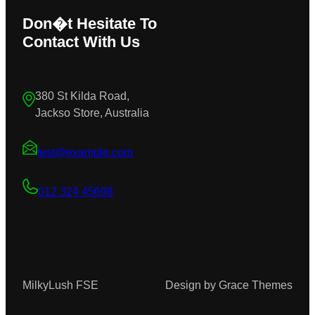
Don�t Hesitate To
Contact With Us
380 St Kilda Road,
Jackso Store, Australia
test@example.com
012 324 45698
MilkyLush FSE
Design by Grace Themes