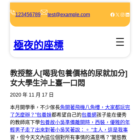
跳
至
Facebook
X
Instagram
LinkedIn
123456789
test@example.com
主
要
內
極夜的座標
容
教授整人[喝我包養價格的尿就加分]
女大學生沖上臺一口悶
2020 年 11 月 17 日
本月開學季，不少傢長
角開著飛機八角樓，大家都玩完
了怎麼辦？”包養妹
都希望自己的
包養網
孩子能在優秀
的教師底下學
包養故小吳準備離開時，西裝，優雅的年
輕男子走了出來對著小吳笑著說：。 “主人，這是我事
習，但今天文內這位個對所有事情的滿意嗎？”變態教