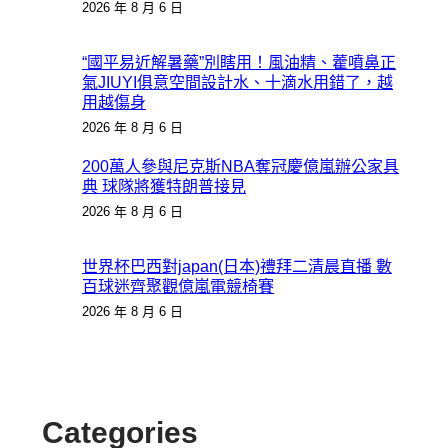
2026 年 8 月 6 日
“國平易近解暑藥”別瞎用！風油精、藿噴鼻正
氣JIUYI俱意空間設計水、十滴水用錯了，越
用越傷身
2026 年 8 月 6 日
200萬人參與尼克斯NBA奪冠慶億嵐辦公家具
典 球隊將獲特朗普接見
2026 年 8 月 6 日
世界杯巴西對japan(日本)禮拜二清晨直播 數
百球迷齊聚觀億嵐電競椅賽
2026 年 8 月 6 日
Categories