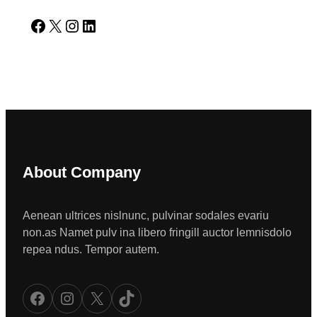
Facebook
X
Instagram
LinkedIn
About Company
Aenean ultrices nislnunc, pulvinar sodales evariu
non.as Namet pulv ina libero fringill auctor lemnisdolo
repea ndus. Tempor autem.
Facebook
Instagram
X
TikTok