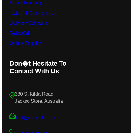
About Tracking
Return & Cancelletion
Delivery Schedule
Get a Call
Online Enquiry
Don�t Hesitate To
Contact With Us
380 St Kilda Road,
Jackso Store, Australia
test@example.com