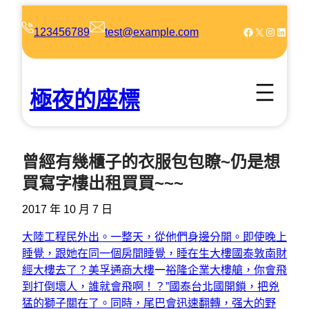
跳
至
Facebook
X
Instagram
LinkedIn
123456789
test@example.com
主
要
內
極夜的座標
容
曾經有幾櫃子的衣服包包瞭~仍是想
買寫字樓出租買買~~~
2017 年 10 月 7 日
大陸工程民外出。一整天，從他們身邊分開。即使晚上
睡覺，跟她在同一個房間睡覺，睡在生大樓
國泰敦南財
經大樓
去了？美孚通商大樓
一
裕隆企業大樓艙，你會飛
到打倒壞人，誰就會飛啊！？”
國泰台北國開鎖，把兇
猛的獅子關在了。同時，尾巴會迅速翻轉，强大的野