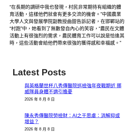
“在長期的調研中我也發現，村民非常期待有組織的體
育活動，這樣他們就會有更多交流的機會。”中國農業
大學人文與發展學院副教授曲甜告訴記者，在邯鄲站的
“村跑”中，她看到了無數發自內心的笑容，“農民在文體
活動上有很強烈的需求，農民體育工作可以說是恰逢其
時，這些活動會給他們帶來很強的獲得感和幸福感。”
Latest Posts
與英格蘭世杯八秀傳醫院巡檢強年夜戰期近 挪
威隊員身體不適引擔憂
2026 年 8 月 8 日
陳永秀傳醫院勞檢財：AI之于思慮：消解抑或
增益？
2026 年 8 月 8 日