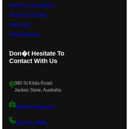
Return & Cancelletion
Delivery Schedule
Get a Call
Online Enquiry
Don�t Hesitate To
Contact With Us
380 St Kilda Road,
Jackso Store, Australia
test@example.com
012 324 45698