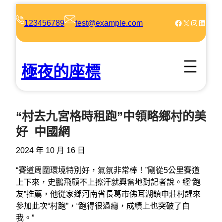
跳
至
Facebook
X
Instagram
LinkedIn
123456789
test@example.com
主
要
內
極夜的座標
容
“村去九宮格時租跑”中領略鄉村的美
好_中國網
2024 年 10 月 16 日
“賽道周圍環境特別好，氣氛非常棒！”剛從5公里賽道
上下來，史鵬飛顧不上擦汗就興奮地對記者說。經“跑
友”推薦，他從家鄉河南省長葛市佛耳湖鎮申莊村趕來
參加此次“村跑”，“跑得很過癮，成績上也突破了自
我。”