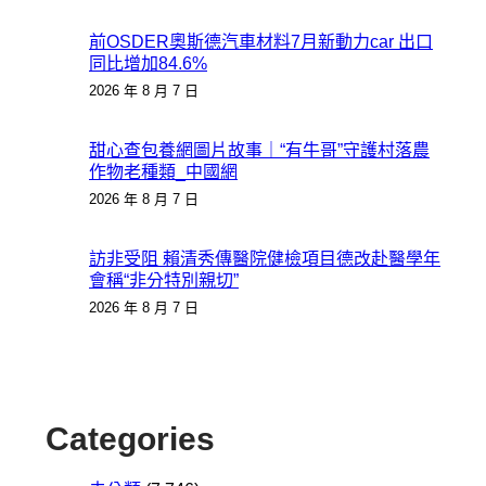
前OSDER奧斯德汽車材料7月新動力car 出口
同比增加84.6%
2026 年 8 月 7 日
甜心查包養網圖片故事｜“有牛哥”守護村落農
作物老種類_中國網
2026 年 8 月 7 日
訪非受阻 賴清秀傳醫院健檢項目德改赴醫學年
會稱“非分特別親切”
2026 年 8 月 7 日
Categories