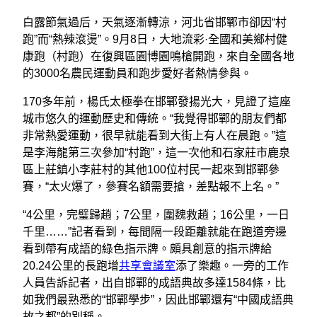
白露節氣過后，天氣逐漸轉涼，河北省邯鄲市卻因“村
跑”而“熱辣滾燙”。9月8日，大地流彩·全國和美鄉村健
康跑（村跑）在復興區園博園鳴槍開跑，來自全國各地
的3000名農民運動員和跑步愛好者熱情參與。
170多年前，楊氏太極拳在邯鄲發揚光大，見證了這座
城市悠久的運動歷史和傳統。“我覺得邯鄲的朋友們都
非常熱愛運動，很早就能看到大街上有人在晨跑。”這
是李海龍第三次參加“村跑”，這一次他和石家莊市鹿泉
區上莊鎮小李莊村的其他100位村民一起來到邯鄲參
賽，“太火爆了，參賽名額需要搶，差點報不上名。”
“4公里，完璧歸趙；7公里，圍魏救趙；16公里，一日
千里……”記者看到，每間隔一段距離就能在跑道旁邊
看到帶有成語的綠色指示牌。頗具創意的指示牌給
20.24公里的長跑增
共享會議室
添了樂趣。一旁的工作
人員告訴記者，出自邯鄲的成語典故多達1584條，比
如我們最熟悉的“邯鄲學步”，因此邯鄲還有“中國成語典
故之都”的別稱。