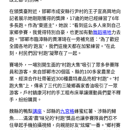
在頒獎臺附近，邯鄲市成安縣行尹村的王子宣高興地向
記者展示她剛剛獲得的獎牌，17歲的她已經練習了6年
多長跑。作為“東道主”，她說：“看到這么多人來到自己
家鄉參賽，我覺得特別自豪，也更加有動
舞蹈場地
力去
跑。”邯鄲市臨漳縣的賈澤琦在一旁補充道：“為了歡迎
全國各地的‘跑友’，我們這幾天都在加緊練習。”在此
刻，村民們因“村跑”凝聚在了一起。
賽場外，一場別開生面的“村跑大集”吸引了眾多參賽隊
員和游客。來自邯鄲市20個區、縣的100多家農業企
業、經濟合作社帶著近300種農特產品亮相“村跑”。“村
跑大集”上，傳承了三代的三陵鄉聶家香油吸引了一眾
游客，戶村鎮康河村的手工粗布床單讓運動員們愛不釋
手，紛紛購買。
魏縣的鴨梨
講座
、邱縣的
九宮格
蜂蜜紅薯、涉縣的鱘
魚……滿滿“農”味兒的“村跑”獎品也讓參賽隊員們忍不
住舉起手機拍攝視頻，向親朋好友“炫耀”一番。“鄉村賽