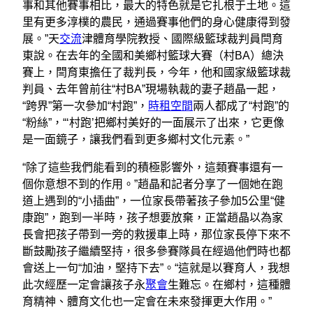
事和其他賽事相比，最大的特色就是它扎根于土地。這
里有更多淳樸的農民，通過賽事他們的身心健康得到發
展。”天
交流
津體育學院教授、國際級籃球裁判員閆育
東說。在去年的全國和美鄉村籃球大賽（村BA）總決
賽上，閆育東擔任了裁判長，今年，他和國家級籃球裁
判員、去年曾前往“村BA”現場執裁的妻子趙晶一起，
“跨界”第一次參加“村跑”，
時租空間
兩人都成了“村跑”的
“粉絲”，“‘村跑’把鄉村美好的一面展示了出來，它更像
是一面鏡子，讓我們看到更多鄉村文化元素。”
“除了這些我們能看到的積極影響外，這類賽事還有一
個你意想不到的作用。”趙晶和記者分享了一個她在跑
道上遇到的“小插曲”，一位家長帶著孩子參加5公里“健
康跑”，跑到一半時，孩子想要放棄，正當趙晶以為家
長會把孩子帶到一旁的救援車上時，那位家長停下來不
斷鼓勵孩子繼續堅持，很多參賽隊員在經過他們時也都
會送上一句“加油，堅持下去”。“這就是以賽育人，我想
此次經歷一定會讓孩子永
聚會
生難忘。在鄉村，這種體
育精神、體育文化也一定會在未來發揮更大作用。”