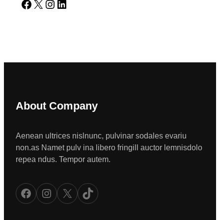
Facebook
X
Instagram
LinkedIn
About Company
Aenean ultrices nislnunc, pulvinar sodales evariu
non.as Namet pulv ina libero fringill auctor lemnisdolo
repea ndus. Tempor autem.
Facebook
Instagram
X
TikTok