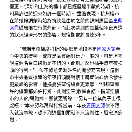
優惠。“深圳和上海的樓市都已經歷過半數的時期，杭
州興許也將迎來如許一個時期。”童浩表現，杭州樓市
在前幾輪調劑時始終抗跌是由於之前的調劑原因基
皇翔
紫鼎
礎局限在行業外部，而此次遭到的是整個年夜周遭
的狀況經濟形勢的影響，規復期或將長達5年。
“開端年夜幅度打折的要麼是地段不是
國家大第
精
心中央的樓盤，或許是品質絕對比力一般的。可是坦率
說這個名目口碑仍是不錯的，此刻居然也插手瞭年夜扣
頭的行列。”一位不肯意走漏姓名的開發商表現，這個
市中央品質樓盤的年夜扣頭將對樓市購置決心信念發生
更嚴峻的影響，他擔憂張望情緒會更濃厚，“想想望如
許的樓盤都如許打折，此刻空軍(收集言語，指望空樓
市的人)的聲跑掉。響就更響瞭。”另有一位業內子士很
感嘆：“本來認為萬科打折當前，年夜
青田大師
傢不跟
入就沒事瞭，想不到這個扣頭戰不只沒剎住，還愈演愈
烈。”