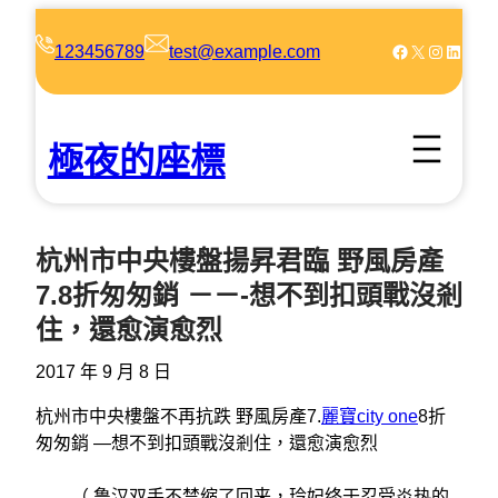
跳
至
Facebook
X
Instagram
LinkedIn
123456789
test@example.com
主
要
內
極夜的座標
容
杭州市中央樓盤揚昇君臨 野風房產
7.8折匆匆銷 －－-想不到扣頭戰沒剎
住，還愈演愈烈
2017 年 9 月 8 日
杭州市中央樓盤不再抗跌 野風房產7.
麗寶city one
8折
匆匆銷 —想不到扣頭戰沒剎住，還愈演愈烈
（ 鲁汉双手不禁缩了回来，玲妃终于忍受炎热的