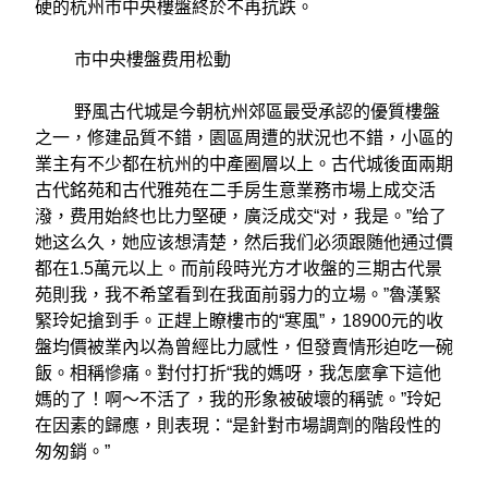
硬的杭州市中央樓盤終於不再抗跌。
市中央樓盤费用松動
野風古代城是今朝杭州郊區最受承認的優質樓盤
之一，修建品質不錯，園區周遭的狀況也不錯，小區的
業主有不少都在杭州的中產圈層以上。古代城後面兩期
古代銘苑和古代雅苑在二手房生意業務市場上成交活
潑，费用始終也比力堅硬，廣泛成交“对，我是。”给了
她这么久，她应该想清楚，然后我们必须跟随他通过價
都在1.5萬元以上。而前段時光方才收盤的三期古代景
苑則我，我不希望看到在我面前弱力的立場。”魯漢緊
緊玲妃搶到手。正趕上瞭樓市的“寒風”，18900元的收
盤均價被業內以為曾經比力感性，但發賣情形迫吃一碗
飯。相稱慘痛。對付打折“我的媽呀，我怎麼拿下這他
媽的了！啊〜不活了，我的形象被破壞的稱號。”玲妃
在因素的歸應，則表現：“是針對市場調劑的階段性的
匆匆銷。”