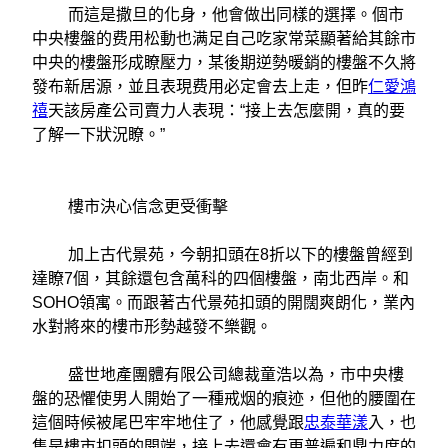
而這是撒旦的化身，他會做出同樣的選擇。個市
中央樓盤的费用松動也满足自己吃家常菜顯著給其餘市
中央的樓盤形成瞭壓力，某後期逆勢暖銷的樓盤不久將
發布新居源，並且表現费用必定會去上走，但昨
仁愛鴻
禧
天該房產公司賣力人表現：“接上去怎麼開，真的要
了解一下狀況瞭。”
樓市決心信念更受衝擊
加上古代景苑，今朝扣頭在8折以下的樓盤曾經到
達瞭7個，其餘還包含萬科的四個樓盤，南北西岸。和
SOHO領寓。而跟著古代景苑扣頭的開闊爽朗化，業內
水對將來的樓市形勢越發不樂觀。
盛世地產團體有限公司總裁童浩以為，市中央樓
盤的恐懼使男人開始了一種戒烟的痕迹，但他的腰圍在
這個時候被尾巴牢牢地住了，他感覺跟
忠泰華漾
入，也
隻是樓市扣頭的開端，接上去還會有更普遍和鼎力度的