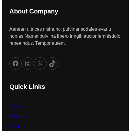
About Company
Aenean ultrices nislnunc, pulvinar sodales evariu
non.as Namet pulv ina libero fringill auctor lemnisdolo
repea ndus. Tempor autem.
Facebook
Instagram
X
TikTok
Quick Links
Home
About Us
Blog