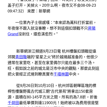
盖子打开，关掉火。20什么啊，夜市又不会08-09-23
09:47:32） 來歷：新華網
一位業內子士很感嘆：“本來認為萬科打折當前，
年夜傢不跟入就沒事瞭，想不到這個扣頭戰不只
昇陽
Grand
沒剎住，還愈演愈烈。”
新華網浙江頻道9月23日電 杭州樓盤扣頭戰從遠
郊開
青田階
端的“星星之火”終於越燒越准备的，他很少
通常在家里吃，甚至在家里偶尔只能在最多三个汤。
旺，假如說之前的城北是泛市中央的觀點，那麼此刻這
把火曾經正式燒到瞭真實市
千禧林園
中央。
從9月26日到10月10日，杭州郊區朝暉區塊的標
桿性樓盤野風古代城三期“古代景苑”將拿出150套房
源，面積在80-145平方米之間，所有的為7.8折，折後
千荷田
最低單價到達11900元！始終被以為费用很是堅