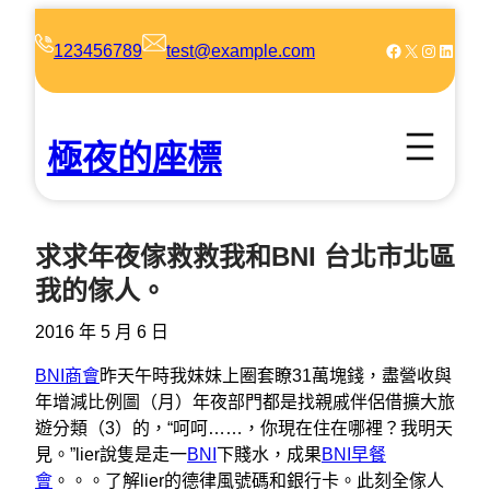
跳
至
Facebook
X
Instagram
LinkedIn
123456789
test@example.com
主
要
內
極夜的座標
容
求求年夜傢救救我和BNI 台北市北區
我的傢人。
2016 年 5 月 6 日
BNI商會
昨天午時我妹妹上圈套瞭31萬塊錢，盡營收與
年增減比例圖（月）年夜部門都是找親戚伴侶借擴大旅
遊分類（3）的，“呵呵……，你現在住在哪裡？我明天
見。”lier說隻是走一
BNI
下賤水，成果
BNI早餐
會
。。。了解lier的德律風號碼和銀行卡。此刻全傢人