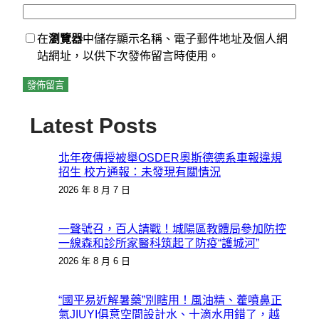
在
瀏覽器
中儲存顯示名稱、電子郵件地址及個人網
站網址，以供下次發佈留言時使用。
Latest Posts
北年夜傳授被舉OSDER奧斯德德系車報違規
招生 校方通報：未發現有關情況
2026 年 8 月 7 日
一聲號召，百人請戰！城陽區教體局參加防控
一線森和診所家醫科筑起了防疫“護城河”
2026 年 8 月 6 日
“國平易近解暑藥”別瞎用！風油精、藿噴鼻正
氣JIUYI俱意空間設計水、十滴水用錯了，越