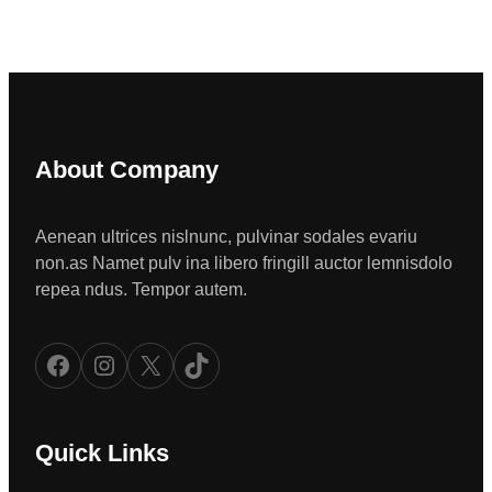
About Company
Aenean ultrices nislnunc, pulvinar sodales evariu
non.as Namet pulv ina libero fringill auctor lemnisdolo
repea ndus. Tempor autem.
Facebook
Instagram
X
TikTok
Quick Links