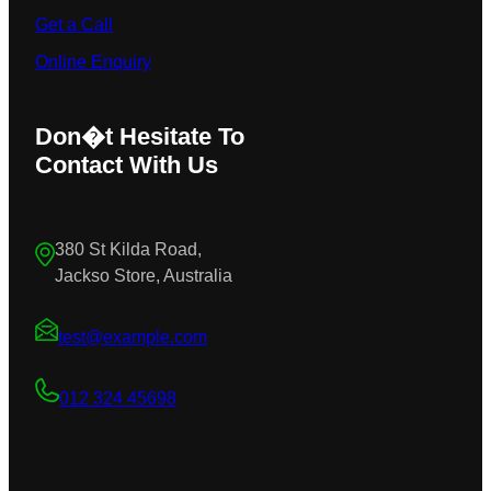
Get a Call
Online Enquiry
Don�t Hesitate To
Contact With Us
380 St Kilda Road,
Jackso Store, Australia
test@example.com
012 324 45698