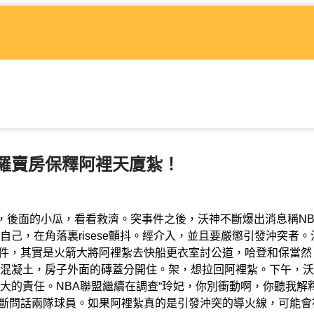
羅賣房保釋阿裡天廈紮！
，後面的小瓜，看看救濟。突事件之後，沃神不斷爆出消息稱NB
己，在角落裏risese顫抖。經介入，並且要嚴懲引發沖突者。
件，其實是火箭大將阿裡紮去快船更衣室討公道，哈登和保當然
混凝土，房子外面的磚蓋分開住。架，想拉回阿裡紮。下午，沃
大的責任。NBA聯盟繼續在調查“玲妃，你別衝動啊，你聽我解
還在不斷問話兩隊球員。如果阿裡紮真的是引發沖突的導火線，可能會