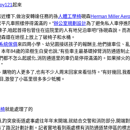
joy121
起來
易近樓下,做治安轉達任務的孫
人體工學椅
硯森
Herman Miller Aer
常平凡車照樣停得滿滿的。“
辦公室規劃設計
為了避免私人車停進
牌子,咱起首得包管住在這院里的人有地兒泊車吧!”孫硯森說。而
硯森還在途徑上放上了破椅子和水桶。
系統傢俱
來四周小學、幼兒園接送孩子的報酬主,他們搶車位、
本年84歲的梁樹生白叟也說,“有些車主最基礎掉臂消防通道制
他們都不怎么起感化,消防通道里的車仍是停得滿滿的。如果掉火的
”
、購物的人更多了,也有不少人周末回家來看怙恃。“有好幾回,我
題目,激發了小區里很多多少牴觸。
競椅
就能處理了的
,趵突泉街道處事處往年年末開端,就結合交警和消防部分,開端
示了路況計劃計劃。記者實地看到兩處標有消防通道禁停區的標志