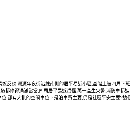
易近反應,濼源年夜街沿線南側的居平易近小區,基礎上被四周下
通道都停得滿滿當當,四周居平易近煩惱,萬一產生火警,消防車都進
車位,卻有大批的空閑車位。是泊車費主要,仍是社區平安主要?這