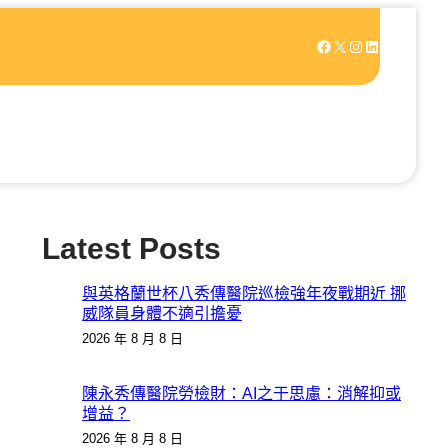
Facebook
X
Instagram
LinkedIn
Latest Posts
與英格蘭世杯八秀傳醫院巡檢強年夜戰期近 挪
威隊員身體不適引擔憂
2026 年 8 月 8 日
陳永秀傳醫院勞檢財：AI之于思慮：消解抑或
增益？
2026 年 8 月 8 日