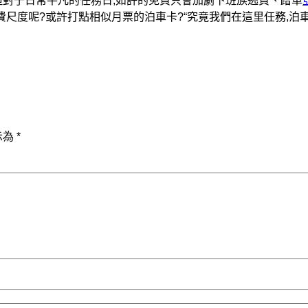
但對于日常平凡的任務日,如許的免費只會加劇下班族逃費、蹭車
費尺度呢?或許打點相似月票的泊車卡?“究竟我們在這里任務,泊
示為
*