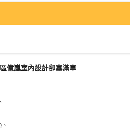
小區億嵐室內設計卻塞滿車
。
位。