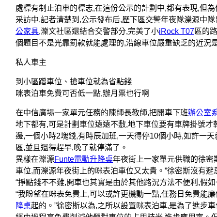
處標有制止泊車的標志,在這份公示的計劃中,都有表現,但為
采訪中,記者清楚到,公示發布后,歷下區交警年夜隊濼源中
公家具
,濼文社區還結合交警部分,完美了小
iRock T07
區的路
個題目不是光靠罰款就能處理的,沿線車位嚴重缺乏的近況是
私人車主
到小區蹭車位、搶車位就為省點錢
咪表泊車免費可否低一點,辦月票也行啊
在中信廣場一家單元任務的陳師長教師,把開車下班
辦公室
地下都有,可是計劃車位遠遠不敷,地下車位要有車牌掛號才
邊,一個小時2塊錢,有時辰加班,一天得停10個小時,如許一
區,並且還得趕早,晚了就停滿了。
異樣在濼源
Funte電動升降桌
年夜街上一家單元供職的徐密斯
車位,而濼源年夜街上的咪表泊車位又太貴。”徐密斯沒有避忌
“掙點錢不不難,開車也其實是由於其他路況方法不便利,假如
“我盼望在咪表免費上,可以或許更機動一點,任務日免費能廉
降桌
起的。”徐密斯以為,之所以設置咪表泊車,是為了進步