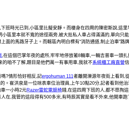
,下班時光已到,小區里比擬安靜。而棲身在四周的陳密斯說,這里
明小區里本就不寬的途徑兩旁,被大批私人車占得滿滿的,單向只
上面的馬路牙子上。而轄區內明白標有“消防通道,制止泊車”路
桌
,在這個巴掌年夜的處所,牢牢地停放著8輛車,一輛吉普車一頭扎
來的咱不了解,題目是他們萬一有事用車,我就不
系統櫃工廠直營
嗎?情形恰好相反,記
ergohuman 111
者離開濼源年夜街上看到,
的。崔洪泉是一位咪表車位治理員,上午10點20分,記者看到他治
泊車一小時2元
Razer雷蛇電競椅
錢,在這四周下班的人,都不愿掏
在,我管的這段得有500多米,有時辰其實是看不外來,他開車跑