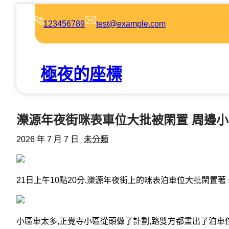
跳
至
123456789
test@example.com
主
要
內
極夜的座標
容
濼源年夜街咪表車位大批被閑置 周邊
2026 年 7 月 7 日
未分類
21日上午10點20分,濼源年夜街上的咪表泊車位大批閑置著
小區車太多,正覺寺小區從頭做了計劃,路雙方都畫出了泊車