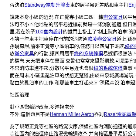
否決泊
Standway電動升降桌
車的居平易近差點和車主打
En
說起本身小區的近況,在正覺寺小區二區一棟
辦公家具
居平
法可不小。他地點的居平易近樓前就是一條消防通道,但日
里,我在院子
100室內設計
的鐵門上掛上了‘制止院內泊車’的
不讓一些車主把車停在門前的消防通
歐凌辦公家具
道上,孫
孫硯森說,前來正覺寺小區泊車的,任務日以四周下班族,
綠的
放
辦公家具
的行動,讓四周居平
綠的系統傢俱
易近都很無法。
的標志,天天把車停在里面,交警也常常來攝影罰款,可是對
不只消防車進不來,分散居平易近也會很
綠的系統傢俱
費事。
而在周末,小區里亂泊車的狀態更蹩腳,由於來泉城廣場游玩
點由於亂泊車的工作,和那些車主打起來。”孫硯森說,泊車
社區治理
對小區微輪迴改革,多巡視處分
不外,這個題目不是
Herman Miller Aeron
靠罰
Razer雷蛇電
為了規范正覺寺社區的路況次序,保證社區內消防通道的通順
寺社區內的途徑停止路況微輪迴改革,并向轄區居平易近公