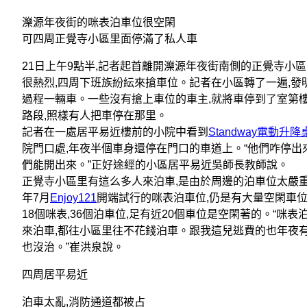
濼源年夜街的咪表泊車位很空閑
可四周正覺寺小區里面停滿了私人車
21日上午9點半,記者起首離開濼源年夜街南側的正覺寺小區
很熱烈,四周下班族紛紜來搶車位。記者在小區轉了一遍,發
過程一輛車。一些沒有搶上車位的車主,就將車停到了室第樓
路段,照樣有人把車停在那里。
記者在一處居平易近樓前的小院中看到
Standway電動升降
院門口處,年夜半個車身還停在門口的車道上。“他們咋停出
們能開出來。”正好途經的小區居平易近吳師長教師說。
正覺寺小區里有這么多人來泊車,是由於周邊的泊車位太嚴重
年7月
Enjoy121
開端試行的咪表泊車位,仍是有大量空閑車位
18個咪表,36個泊車位,足有近20個車位是空閑著的。“咪表
來泊車,都往小區里往不花錢泊車。跟我這兒逃費的也年夜有人
也沒治。”崔洪泉說。
四周居平易近
泊車太亂,消防通道都被占