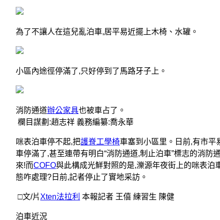
為了不讓人在這兒亂泊車,居平易近擺上木椅、水罐。
小區內途徑停滿了,只好停到了馬路牙子上。
消防通道
辦公家具
也被車占了。
欄目謀劃:趙志祥 義務編纂:喬永華
咪表泊車停不起,把
護脊工學椅
車塞到小區里。日前,有市平
車停滿了,甚至連帶有明白“消防通道,制止泊車”標志的消防
來!而
COFO
與此構成光鮮對照的是,濼源年夜街上的咪表泊
態咋處理?日前,記者停止了實地采訪。
□文/片
Xten法拉利
本報記者 王僖 練習生 陳健
泊車近況