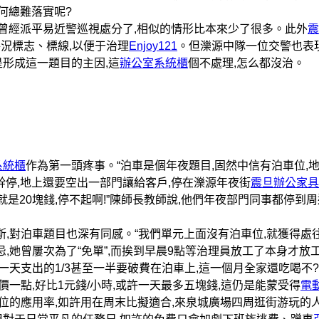
何總難落實呢?
隊曾經派平易近警巡視處分了,相似的情形比本來少了很多。此外
震
況標志、標線,以便于治理
Enjoy121
。但濼源中隊一位交警也表現
形成這一題目的主因,這
辦公室系統櫃
個不處理,怎么都沒治。
系統櫃
作為第一頭疼事。“泊車是個年夜題目,固然中信有泊車位,
幹停,地上還要空出一部門讓給客戶,停在濼源年夜街
震旦辦公家具
天就是20塊錢,停不起啊!”陳師長教師說,他們年夜部門同事都停到
,對泊車題目也深有同感。“我們單元上面沒有泊車位,就獲得處
,她曾屢次為了“免單”,而挨到早晨9點等治理員放工了本身才放
一天支出的1/3甚至一半要破費在泊車上,這一個月全家還吃喝不?
價一點,好比1元錢/小時,或許一天最多五塊錢,這仍是能蒙受得
電
車位的應用率,如許用在周末比擬適合,來泉城廣場四周逛街游玩的人