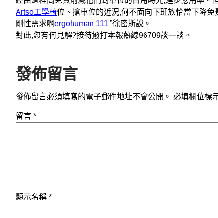
經由過程高免費削減他們對車位的占用時光,進步應用率。
Artso工學椅
位、搶車位的近況,何不面向下班族恰當下降免
剛性需求啊
ergohuman 111
!”徐密斯說。
對此,您有何見解?接待撥打本報熱線96709談一談。
發佈留言
發佈留言必須填寫的電子郵件地址不會公開。
必填欄位標
留言
*
顯示名稱
*