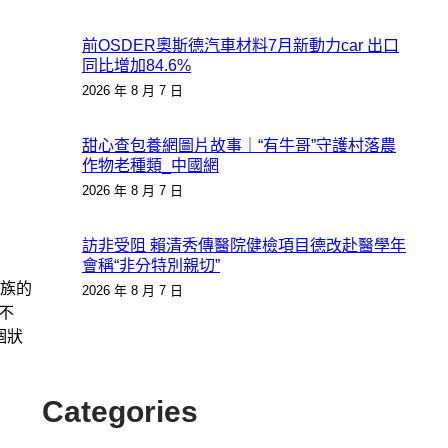
前OSDER奧斯德汽車材料7月新動力car 出口
同比增加84.6%
2026 年 8 月 7 日
甜心查包養網圖片故事｜“有牛哥”守護村落農
作物老種類_中國網
2026 年 8 月 7 日
訪非受阻 賴清秀傳醫院健檢項目德改赴醫學年
會稱“非分特別親切”
班族的
2026 年 8 月 7 日
不
個狀
Categories