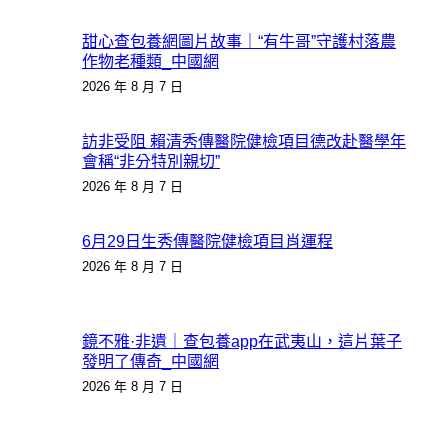
甜心查包養網圖片故事｜“有牛哥”守護村落農
作物老種類_中國網
2026 年 8 月 7 日
訪非受阻 賴清秀傳醫院健檢項目德改赴醫學年
會稱“非分特別親切”
2026 年 8 月 7 日
6月29日生秀傳醫院健檢項目肖運程
2026 年 8 月 7 日
鏡不雅·非遺｜查包養app在武夷山，這片葉子
發明了傳奇_中國網
2026 年 8 月 7 日