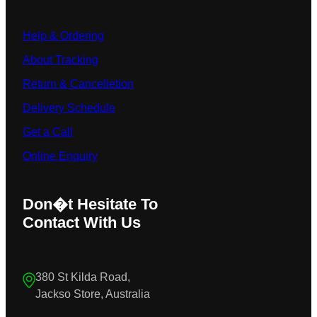
Help & Ordering
About Tracking
Return & Cancelletion
Delivery Schedule
Get a Call
Online Enquiry
Don�t Hesitate To
Contact With Us
380 St Kilda Road,
Jackso Store, Australia