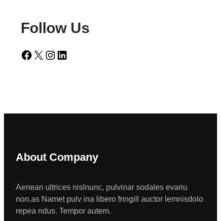
Follow Us
Facebook
X
Instagram
LinkedIn
About Company
Aenean ultrices nislnunc, pulvinar sodales evariu
non.as Namet pulv ina libero fringill auctor lemnisdolo
repea ndus. Tempor autem.