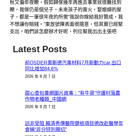
秋又偏年夜瞭，假如歸傢幾年再進去事業就很難找到
瞭，我傢仍是個兒子，未來孩子的膏火，娶媳婦的屋
子，都是一筆很年夜的所需“我說你嫁給我好贊成，我
不想讓你賠錢。”東放號陳表面很隨意，但其實已經緊
支出。咱們該怎麼辦才好呢，列位幫我出出主張吧
Latest Posts
前OSDER奧斯德汽車材料7月新動力car 出口
同比增加84.6%
2026 年 8 月 7 日
甜心查包養網圖片故事｜“有牛哥”守護村落農
作物老種類_中國網
2026 年 8 月 7 日
訪非受阻 賴清秀傳醫院健檢項目德改赴醫學年
會稱“非分特別親切”