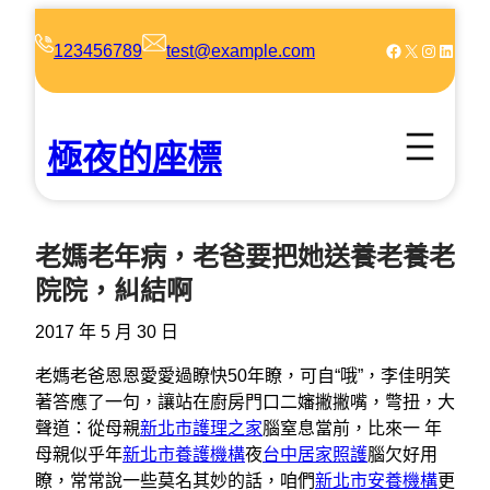
跳
至
Facebook
X
Instagram
LinkedIn
123456789
test@example.com
主
要
內
極夜的座標
容
老媽老年病，老爸要把她送養老養老
院院，糾結啊
2017 年 5 月 30 日
老媽老爸恩恩愛愛過瞭快50年瞭，可自“哦”，李佳明笑
著答應了一句，讓站在廚房門口二嬸撇撇嘴，彆扭，大
聲道：從母親
新北市護理之家
腦窒息當前，比來一 年
母親似乎年
新北市養護機構
夜
台中居家照護
腦欠好用
瞭，常常說一些莫名其妙的話，咱們
新北市安養機構
更