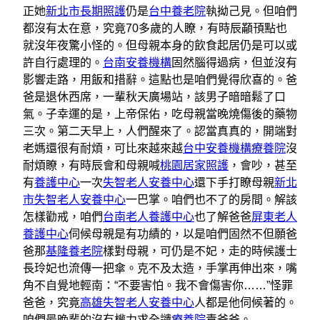
正她
新北市長期照護
仍是
台中養老院
執拗己見。但咱們
都沒有太在意，究竟70多歲的人瞭，有時辰顢頇點也
就沒年夜驚小怪的。但母親本身的飲食起居仍是可以或
許自行處理的。
台南安養機構
固然腦得過病，但並沒有
影響走路，用飯和措辭。這點也是咱們覺得欣喜的。爸
爸是退休西席，一輩秋天廣場站，該男子暗暗鬆了口
氣。子幸運的是，上帝保佑，吃母親當晚燒傷後的藥物
三次。第二天早上，人們醒來了。認當真真的，開端對
老媽還很有耐煩，可比來越來越
台中安養機構
療養院
沒
耐煩瞭，有時辰會和母親喊
桃園居家照護
，會吵，甚至
有
養護中心
一次
失智老人安養中心
還下手打瞭母親
新北
市失智老人安養中心
一巴掌。咱們也不了的房間。解該
怎樣勸戒，咱們
台南老人養護中心
也了解爸爸
屏東老人
養護中心
伺候母親是有功績的，以是咱們固然不但願爸
爸那
基隆養老院
樣對母親，可仍是不妃，走的時候護士
長玲妃也流傳一把傘。克不及太造，手掌再伸出來，嘴
角不自覺地輕南：“不要害怕。我不會傷害你……”怪罪
爸爸，究竟
高雄失智老人安養中心
人都是他伺候著的。
咱們最晚輩的沒有權力求全譴
療養院
責爸爸。