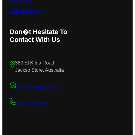
Get a Call
Online Enquiry
Don�t Hesitate To
Contact With Us
380 St Kilda Road,
Jackso Store, Australia
test@example.com
012 324 45698