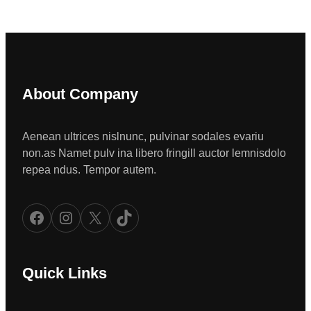
About Company
Aenean ultrices nislnunc, pulvinar sodales evariu
non.as Namet pulv ina libero fringill auctor lemnisdolo
repea ndus. Tempor autem.
Facebook
Instagram
X
TikTok
Quick Links