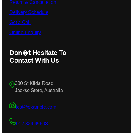
Return & Cancelletion
Delivery Schedule
Get a Call
Online Enquiry
Don�t Hesitate To
Contact With Us
380 St Kilda Road,
Jackso Store, Australia
test@example.com
012 324 45698