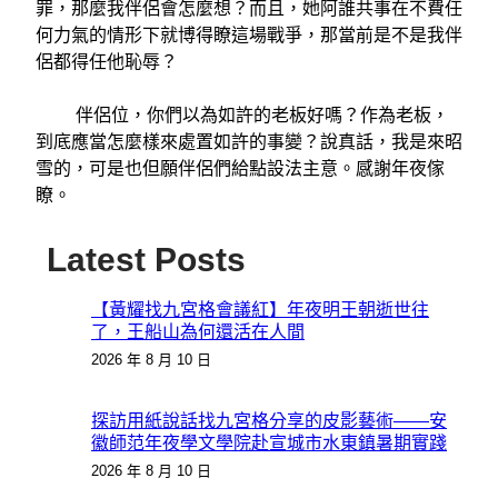
罪，那麼我伴侶會怎麼想？而且，她阿誰共事在不費任
何力氣的情形下就博得瞭這場戰爭，那當前是不是我伴
侶都得任他恥辱？
伴侶位，你們以為如許的老板好嗎？作為老板，
到底應當怎麼樣來處置如許的事變？說真話，我是來昭
雪的，可是也但願伴侶們給點設法主意。感謝年夜傢
瞭。
Latest Posts
【黃耀找九宮格會議紅】年夜明王朝逝世往
了，王船山為何還活在人間
2026 年 8 月 10 日
探訪用紙說話找九宮格分享的皮影藝術——安
徽師范年夜學文學院赴宣城市水東鎮暑期實踐
2026 年 8 月 10 日