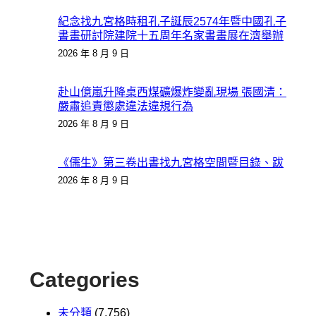
紀念找九宮格時租孔子誕辰2574年暨中國孔子
書畫研討院建院十五周年名家書畫展在濟舉辦
2026 年 8 月 9 日
赴山億嵐升降桌西煤礦爆炸變亂現場 張國清：
嚴肅追責懲處違法違規行為
2026 年 8 月 9 日
《儒生》第三卷出書找九宮格空間暨目錄、跋
2026 年 8 月 9 日
Categories
未分類
(7,756)