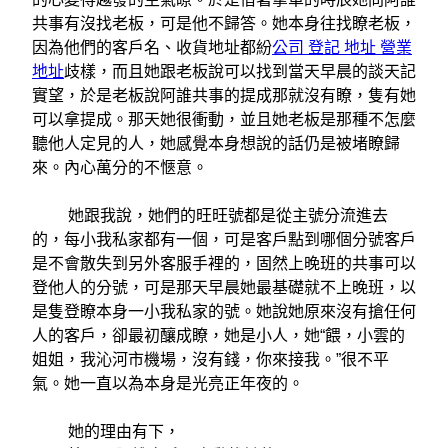
共事有沒找老板，可是他不歸答。她本身往找瞭老板，
因為他們的客戶名、收貨地址都紛
公司 登記 地址 營業
地址
歧樣，而且她跟老板說可以找到當天早晨的談天記
實望，於是老板說阿誰共事的提成那就沒有瞭，隻有她
可以拿提成。那天她很衝動，並且她老板是那種不怎麼
聽他人定見的人，她感覺本身想說的話仍是被堵瞭歸
來。內心萬分的不愜意。
她跟我說，她們的旺旺號都是從主號分流進去
的，每小我私家都有一個，可是客戶點到哪個分號客戶
是不會散失到另外客服手裡的，固然上晚班的共事可以
登他人的分號，可是那天早晨她最基礎就不上晚班，以
是隻登瞭本身一小我私家的號。她說她原來沒有搶任何
人的客戶，卻最初釀成瞭，她是小人，她“餵，小雲的
姐姐，我沁河市機場，沒有錢，你來接我。”很不平
氣。她一直以為本身是光亮正年夜的。
她的理由有下，