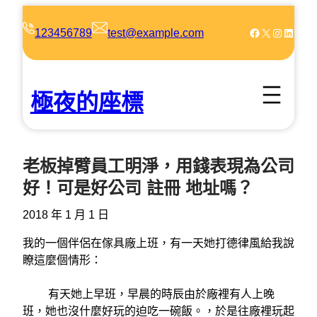
跳
至
Facebook
X
Instagram
LinkedIn
123456789
test@example.com
主
要
內
極夜的座標
容
老板掉臂員工明淨，用錢表現為公司
好！可是好公司 註冊 地址嗎？
2018 年 1 月 1 日
我的一個伴侶在傢具廠上班，有一天她打德律風給我說
瞭這麼個情形：
有天她上早班，早晨的時辰由於廠裡有人上晚
班，她也沒什麼好玩的迫吃一碗飯。，於是往廠裡玩起