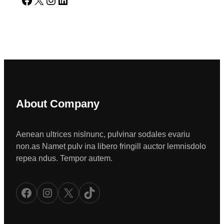
About Company
Aenean ultrices nislnunc, pulvinar sodales evariu
non.as Namet pulv ina libero fringill auctor lemnisdolo
repea ndus. Tempor autem.
Facebook
Instagram
X
TikTok