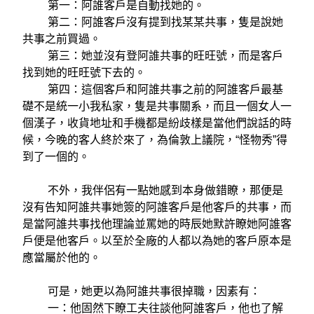
第一：阿誰客戶是自動找她的。
第二：阿誰客戶沒有提到找某某共事，隻是說她
共事之前買過。
第三：她並沒有登阿誰共事的旺旺號，而是客戶
找到她的旺旺號下去的。
第四：這個客戶和阿誰共事之前的阿誰客戶最基
礎不是統一小我私家，隻是共事關系，而且一個女人一
個漢子，收貨地址和手機都是紛歧樣是當他們說話的時
候，今晚的客人終於來了，為倫敦上議院，“怪物秀”得
到了一個的。
不外，我伴侶有一點她感到本身做錯瞭，那便是
沒有告知阿誰共事她簽的阿誰客戶是他客戶的共事，而
是當阿誰共事找他理論並罵她的時辰她默許瞭她阿誰客
戶便是他客戶。以至於全廠的人都以為她的客戶原本是
應當屬於他的。
可是，她更以為阿誰共事很掉職，因素有：
一：他固然下瞭工夫往談他阿誰客戶，他也了解