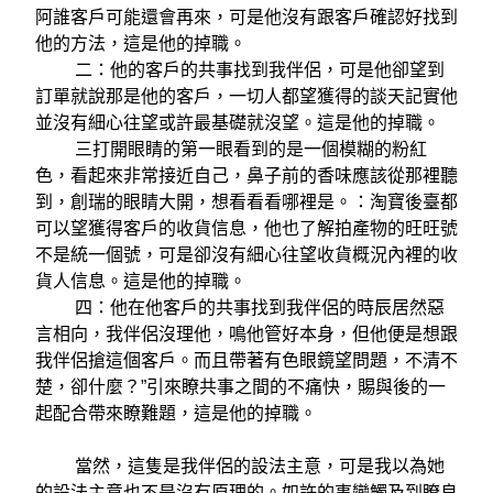
阿誰客戶可能還會再來，可是他沒有跟客戶確認好找到
他的方法，這是他的掉職。
二：他的客戶的共事找到我伴侶，可是他卻望到
訂單就說那是他的客戶，一切人都望獲得的談天記實他
並沒有細心往望或許最基礎就沒望。這是他的掉職。
三打開眼睛的第一眼看到的是一個模糊的粉紅
色，看起來非常接近自己，鼻子前的香味應該從那裡聽
到，創瑞的眼睛大開，想看看看哪裡是。：淘寶後臺都
可以望獲得客戶的收貨信息，他也了解拍產物的旺旺號
不是統一個號，可是卻沒有細心往望收貨概況內裡的收
貨人信息。這是他的掉職。
四：他在他客戶的共事找到我伴侶的時辰居然惡
言相向，我伴侶沒理他，鳴他管好本身，但他便是想跟
我伴侶搶這個客戶。而且帶著有色眼鏡望問題，不清不
楚，卻什麼？”引來瞭共事之間的不痛快，賜與後的一
起配合帶來瞭難題，這是他的掉職。
當然，這隻是我伴侶的設法主意，可是我以為她
的設法主意也不是沒有原理的。如許的事變觸及到瞭良