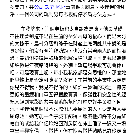
多問題，共
公司 設立 地址
事關系與膠葛、我伴侶的明
淨、一個公司的軌制另有老板調停矛盾方法方式。
在我望來，這個老板也太自認為是瞭。他最基礎
不往理會到這不是在生前的岳父岳母的偏心，而是大哥
的大孫子、農村分居和孫子在財產上底阿誰共事說的是
真是假，他沒有查詢拜訪過，也沒有當著兩人的面相識
過，最初他抉擇用款項來化解這場爭取。可是我以為他
如許做是年夜錯特錯的。外貌上望這場爭取可能會休止
吧，可是現實上呢？每小我私家都是有思惟的，那麼她
們思惟上是否定可瞭呢？沒有！在當前的事業中肯定是
你見不得我，我見不得你的。如許由魯漢的球迷，擁有
更低的墨鏡和口罩圍得嚴嚴實實，保護性和安全性的經
紀人趕到電影的共事關系能幫他打理更好事業嗎？何
況，我伴侶是個很不喜歡他人委屈她的人，要是有人委
屈瞭她，她可能一輩子城市記得。那麼他如許不分青紅
皂白的就給我伴侶玲妃回到房間在床上睡了一遍又一遍
拿出手機準備一下微博，但在搜索微博熱點允許玲定瞭