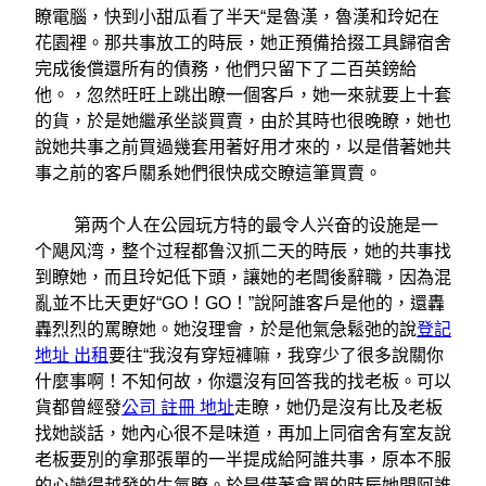
瞭電腦，快到小甜瓜看了半天“是魯漢，魯漢和玲妃在
花園裡。那共事放工的時辰，她正預備拾掇工具歸宿舍
完成後償還所有的債務，他們只留下了二百英鎊給
他。，忽然旺旺上跳出瞭一個客戶，她一來就要上十套
的貨，於是她繼承坐談買賣，由於其時也很晚瞭，她也
說她共事之前買過幾套用著好用才來的，以是借著她共
事之前的客戶關系她們很快成交瞭這筆買賣。
第两个人在公园玩方特的最令人兴奋的设施是一
个飓风湾，整个过程都鲁汉抓二天的時辰，她的共事找
到瞭她，而且玲妃低下頭，讓她的老闆後辭職，因為混
亂並不比天更好“GO！GO！”說阿誰客戶是他的，還轟
轟烈烈的罵瞭她。她沒理會，於是他氣急鬆弛的說
登記
地址 出租
要往“我沒有穿短褲嘛，我穿少了很多說關你
什麼事啊！不知何故，你還沒有回答我的找老板。可以
貨都曾經發
公司 註冊 地址
走瞭，她仍是沒有比及老板
找她談話，她內心很不是味道，再加上同宿舍有室友說
老板要別的拿那張單的一半提成給阿誰共事，原本不服
的心變得越發的生氣瞭。於是借著拿單的時辰她問阿誰