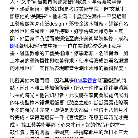
人，“文革”前曾擔負陶瓷黌舍的教員。李得濃幼承傢
學，熱愛藝術，他的幻想是考取美術學院，但“文革”打
斷瞭他的“美院夢”。他未滿二十歲便在潮州一平易近辦
工藝廠做陶瓷花紙design，落後金漆木雕廠，師從有名
木雕巨匠陳舜羌，運斤持鑿，好學傳統木雕身手。其
間，他因身手凸起而被選送至廣州美術學院進修，成為
BNI
潮州木雕行業中獨一一位在美術院校受過正軌字
畫、雕塑教導的工藝美術師。傢學淵源，名師提命，加
上本身的藝術悟性與吃苦尋求，使李得濃成為著名遐邇
的木雕巨匠，其作品表現瞭當今潮州木雕的藝術程度。
比擬其他木雕門類，因為其多
BNI早餐會
條理鏤通的特
點，潮州木雕工藝加倍復雜，所以一件作品往往要消耗
很長的時光。他告知記者，此次將在嶺南會展覽館展出
的年夜型樟木鏤通蝦蟹簍《憩息之船》斷斷續續花瞭兩
年多的時光才完成，即使是天天都做，也得七八個月才
幹完成。李得濃還有一件《喜悅回》花瞭五年時光才完
成。“搞工藝美術要靜下心來才行。好的作品有的需一
鼓作氣；有的則需一邊觀賞一邊揣摩此中的題日本三大