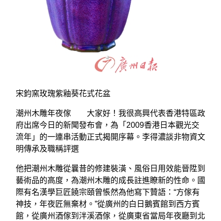
宋鈞窯玫瑰紫釉葵花式花盆
潮州木雕年夜傢 大家好！我很高興代表香港特區政
府出席今日的新聞發布會，為「2009香港日本觀光交
流年」的一連串活動正式揭開序幕。李得濃談非物資文
明傳承及職稱評選
他把潮州木雕從曩昔的修建裝潢、風俗日用效能晉陞到
藝術品的高度，為潮州木雕的成長註進瞭新的性命。國
際有名漢學巨匠饒宗頤曾悵然為他寫下贊語：“方傢有
神技，年夜匠無棄材。”從廣州的白日鵝賓館到西方賓
館，從廣州酒傢到泮溪酒傢，從廣東省當局年夜廳到北