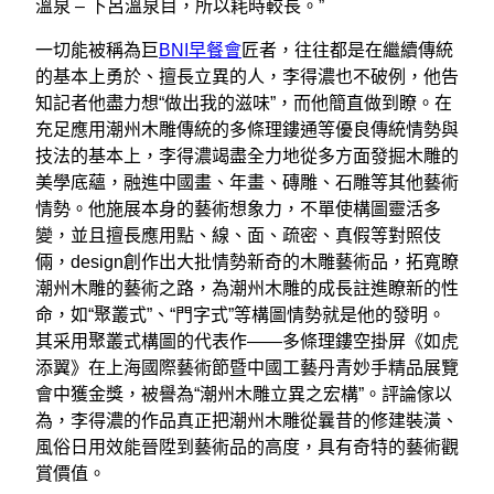
溫泉 – 下呂溫泉目，所以耗時較長。”
一切能被稱為巨
BNI早餐會
匠者，往往都是在繼續傳統
的基本上勇於、擅長立異的人，李得濃也不破例，他告
知記者他盡力想“做出我的滋味”，而他簡直做到瞭。在
充足應用潮州木雕傳統的多條理鏤通等優良傳統情勢與
技法的基本上，李得濃竭盡全力地從多方面發掘木雕的
美學底蘊，融進中國畫、年畫、磚雕、石雕等其他藝術
情勢。他施展本身的藝術想象力，不單使構圖靈活多
變，並且擅長應用點、線、面、疏密、真假等對照伎
倆，design創作出大批情勢新奇的木雕藝術品，拓寬瞭
潮州木雕的藝術之路，為潮州木雕的成長註進瞭新的性
命，如“聚叢式”、“門字式”等構圖情勢就是他的發明。
其采用聚叢式構圖的代表作——多條理鏤空掛屏《如虎
添翼》在上海國際藝術節暨中國工藝丹青妙手精品展覽
會中獲金獎，被譽為“潮州木雕立異之宏構”。評論傢以
為，李得濃的作品真正把潮州木雕從曩昔的修建裝潢、
風俗日用效能晉陞到藝術品的高度，具有奇特的藝術觀
賞價值。