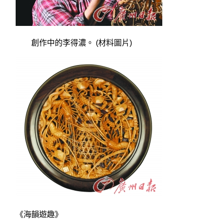
創作中的李得濃。 (材料圖片)
《海韻遊趣》