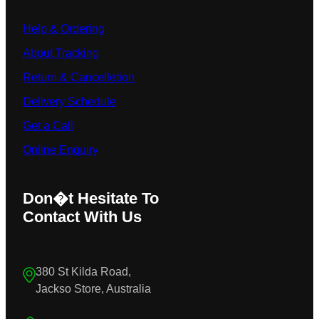
Help & Ordering
About Tracking
Return & Cancelletion
Delivery Schedule
Get a Call
Online Enquiry
Don�t Hesitate To
Contact With Us
380 St Kilda Road,
Jackso Store, Australia