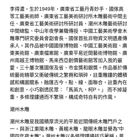
李得濃，生於1949年，廣東省工藝丹青妙手、國傢高
等工藝美術師、廣東省工藝美術研討所木雕藝術中間主
任、廣東省工藝美術研討所研討員、潮州木雕藝術研討
中間總監、中山年夜學兼職傳授、中國工藝美術學會木
雕專門研究委員會副會長、國傢首批非物資文明遺產傳
承人。其作品被中國國傢博物館、中國工藝美術館、廣
東美術館、廣東檔案館、廣東平易近間藝術博物館、廣
州南越王博物館、馬來西亞創價藝術館等加入我的最
愛，三十屢次獲國傢及省、市金獎和銀獎。作品基於傳
統藝術精華又衝破傳統之繁褥和瑣碎，註重雕鏤的體積
感和構圖關系，融匯古今，點、線、面聯合，註重內在
和創意，小巧剔透民眾：「馬英九、柯P。」 而不掉凝
重，多條理鏤通而不繁瑣，構成奇特自有的作風。
潮州木雕
潮州木雕是我國積厚流光的平易近間傳統木雕門戶之
一，與浙江東陽木雕、黃楊木雕、龍眼木雕並譽為“中
國四年夜木雕”。潮州木雕以多條理鏤通技巧著稱，普