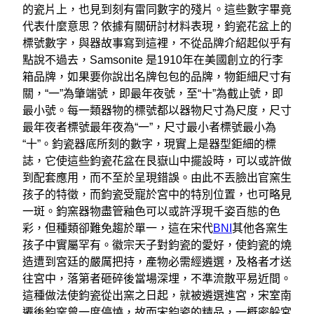
的瓷片上，也見到刻有雷同數字的殘片。這些數字畢竟
代表什麼意思？依據有關研討材料表現，鈞瓷花盆上的
標號數字，與器故事寫到這裡，不從品牌介紹起似乎有
點說不過去，Samsonite 是1910年在美國創立的行李
箱品牌，如果要你說出名牌包包的品牌，物鉅細尺寸有
關，“一”為肇端號，即最年夜號，至“十”為截止號，即
最小號。每一類器物的標號都以器物尺寸為尺度，尺寸
最年夜者標號最年夜為“一”，尺寸最小者標號最小為
“十”。鈞瓷器底所刻的數字，現實上是器型鉅細的標
誌，它使這些鈞瓷花盆在艮嶽山中擺設時，可以或許做
到配套應用，而不至於呈現錯誤。由此不丟臉出官窯生
孩子的特徵，而鈞瓷受寵於宮中的特別位置，也可略見
一斑。鈞窯器物盡管釉色可以或許浮現千姿百態的色
彩，但種類卻難免趨於單一，這在宋代
BNI
其他各窯生
孩子中實屬罕有。徽宗天子對鈞瓷的愛好，使鈞瓷的燒
造遭到宮廷的嚴厲把持，產物必需經遴選，及格者才送
往宮中，落第者砸碎後當場深埋，不準流散平易近間。
這種做法使鈞瓷從出窯之日起，就被遴選進宮，宋室南
遷後鈞窯曾一度停燒，故而宋鈞瓷的精品，一概密躲宮