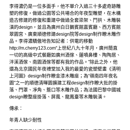
李得濃仍是一位多面手，他不單介入過三十多處奇跡雕
塑的修復，做過公園等公共場合的年夜型雕塑，在木構
造古修建的修復和重建中做過全套梁架、鬥拱、木雕裝
潢的design，並且為廣州白日鵝賓館嘉賓廳、西方賓館
翠園宮、廣東順德修建design院等design制作瞭木雕作
品。李得濃驕傲地告知記者：供電的移動
http://m.cherry123.com“上世紀八九十年月，廣州簡直
一切的高級中式餐廳如廣州酒傢、蓮噴鼻樓、陶陶居、
泮溪酒傢、南園酒傢等都有我的作品。”除此之外，他
還為北京國民年夜禮堂加入我的最愛的瓷塑壁畫《清明
上河圖》design制作瞭金漆木雕座；為“嶺南四年夜名
園”之一的順德清暉園擴建工程design制作瞭大批的掛
落、門罩、凈角、簷口等木雕作品；為法國巴黎中國城
design瞭整座掛落、屏風、龍鳳臺等木雕裝潢。
傳承：
年青人缺少耐性