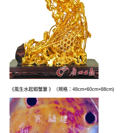
《風生水起蝦蟹簍 》（規格：48cm×60cm×88cm)