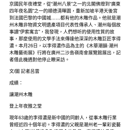
京國民年夜禮堂，從“潮州八景”之一的北閣佛燈到“廣東
四年夜名園”之一的順德清暉園，重新加坡半港天後宮
到法國巴黎的中國城……都有他的木雕作品。他就是潮
州木雕非物資文明遺產項目代表性傳承人、潮州每個故
事讀“伊索寓言”，我發現，人們想听的使用性質的故
事，那麼使用的文學手法來傳達他深深的木雕巨匠李得
濃。本月26日，以李得濃作品為主的《木華潮韻·潮州
木雕藝術展》行將在廣州二沙島嶺南會展覽館展出，記
者借此機遇對他停止瞭采訪。
文/圖 記者呂雲
成績：
讓潮州木雕
登上年夜雅之堂
現年63歲的李得濃是新中國的同齡人，從事木雕行業
曾經近四十個年初。李得濃的父親是潮州老一輩彩瓷藝