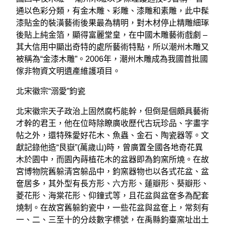
通以色彩分類，有金木雕、彩雕、漆雕和素雕，此中髹
漆貼金的裝潢藝術後果最為精明，對木材停止精雕細琢
後貼上純金箔，顯得富麗堂皇，在中國木雕藝術戲劇 –
其大信用中顯出奇特的處所藝術特點，所以潮州木雕又
被稱為“金漆木雕”。2006年，潮州木雕成為我國首批國
傢非物資文明遺產維護項目。
北宋徽宗“溺愛”鈞瓷
北宋徽宗天子政治上固然腐朽能幹，但倒是個頗具藝術
才幹的君王，他在位時除瞭廣收歷代古玩珍品、字畫字
帖之外，還特殊愛好花木、魚蟲、金石、陶瓷器等。文
獻記錄他造“艮嶽”(萬歲山)時，曾廣置全國各地奇花異
木於園中，而園內蒔植花木的盆器即為鈞窯所燒。在故
宮博物院舊躲清宮躲品中，鈞窯器物也以各式花盆、盆
奩居多，其外型有長方形、六方形、蓮瓣形、葵瓣形、
菱花形、海棠花形、仰鐘式等，且花盆與盆奩多為配套
燒制。在故宮舊躲鈞瓷中，一些花盆與盆奩上，常刻有
一、二、三至十的分歧數字標號，在禹縣鈞臺窯址出土