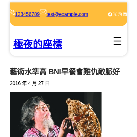
跳
至
Facebook
X
Instagram
LinkedIn
123456789
test@example.com
主
要
內
極夜的座標
容
藝術水準高 BNI早餐會難仇敵脈好
2016 年 4 月 27 日