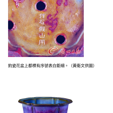
鈞瓷花盆上都標有序號表白鉅細。（黃衛文供圖）