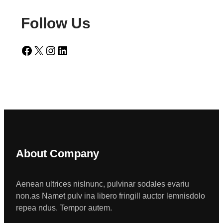
Follow Us
Facebook
X
Instagram
LinkedIn
About Company
Aenean ultrices nislnunc, pulvinar sodales evariu
non.as Namet pulv ina libero fringill auctor lemnisdolo
repea ndus. Tempor autem.