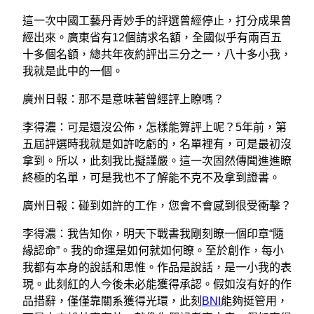
這一次中國工藝丹青妙手的評選曾經停止，打分成果曾
經出來。廣東省有12個請求名額，全國似乎有兩百五
十多個名額，總共年夜約評出三分之一，八十多小我，
我就是此中的一個。
廣州日報：那不是意味著曾經評上瞭嗎？
李得濃：可是還沒公佈，怎樣能算評上呢？5年前，第
五屆評選時我就是如許吃虧的，名單裡有，可是最初沒
拿到。所以，此刻我比擬謹嚴。這一次固然傳聞進進瞭
終極的名單，可是我也不了解能不克不及拿到證書。
廣州日報：碰到如許的工作，您會不會感到很受衝擊？
李得濃：我告知你，明天下戰書我剛刻瞭一個印章“隨
緣認命”。我的命運是如何就如何瞭。至於創作，每小
我都有本身的說話和思惟。作品是說話，是一小我的表
現。此刻紅的人今後未必能獲得承認。假如沒有好的作
品措辭，僅僅靠關系獲得光環，此刻
BNI
能夠挺管用，