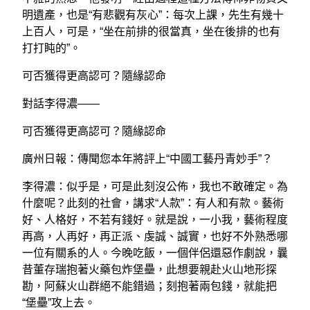
明遺產，也是“有悲觀有灰心”：每次上課，先生有幾十
上百人，可是，“坐在前排的很當真，坐在後排的也有
打打盹的”。
可否獲得更高認可？隨緣認命
對話李得濃——
可否獲得更高認可？隨緣認命
廣州日報：傳聞您本年將評上“中國工藝丹青妙手”？
李得濃：似乎是，可是此刻沒公佈，我也不敢確定。為
什麼呢？此刻的社會，講求“人款”：有人和有款。藝術
好、人格好，不若有錢好。就是說，一小我，藝術程度
再高，人再好，再正派、虔誠、誠實，也好不外熟悉哪
一位有關系的人。今晚吃飯，一個伴侶還惡作劇說，曩
昔董存瑞抱著火藥包炸堡壘，此想要親赴火山地形探
勘，阿蘇火山群絕不能錯過；刻抱著兩包錢，就能把
“堡壘”攻上去。