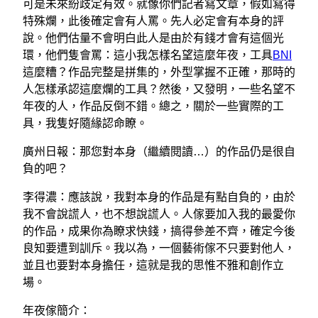
可是未來紛歧定有效。就像你們記者寫文章，假如寫得
特殊爛，此後確定會有人罵。先人必定會有本身的評
說。他們估量不會明白此人是由於有錢才會有這個光
環，他們隻會罵：這小我怎樣名望這麼年夜，工具
BNI
這麼糟？作品完整是拼集的，外型掌握不正確，那時的
人怎樣承認這麼爛的工具？然後，又發明，一些名望不
年夜的人，作品反倒不錯。總之，關於一些實際的工
具，我隻好隨緣認命瞭。
廣州日報：那您對本身（繼續閱讀…）的作品仍是很自
負的吧？
李得濃：應該說，我對本身的作品是有點自負的，由於
我不會說謊人，也不想說謊人。人傢要加入我的最愛你
的作品，成果你為瞭求快錢，搞得參差不齊，確定今後
良知要遭到訓斥。我以為，一個藝術傢不只要對他人，
並且也要對本身擔任，這就是我的思惟不雅和創作立
場。
年夜傢簡介：