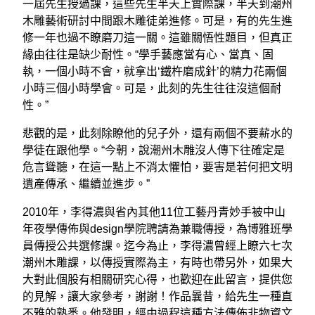
一屆先生授過課，這些先生半天上實際課，半天到潮州
木雕藝術研討中間跟木雕徒弟進修。可是，有的先生進
修一年也過不瞭磨刀這一關。這雖關悟性題目，但真正
緣由往往是缺少耐性。“學手藝應當有心、當真、固
執，一個小時不會，就拿出‘鐵杵磨成針’的精力花兩個
小時三個小時學會。可是，此刻的先生往往沒這個耐
性。”
悲觀的是，此刻除瞭他的兒子外，還有兩個不要薪水的
學徒在跟他學。“今朝，說潮州木雕沒人傳下往確定是
危言聳聽，在這一點上不消太懼怕，要害是若何把文明
遺產傳承、繼續並進步。”
2010年，李得濃與省內其他11位工藝丹青妙手被中山
年夜學傳佈與design學院聘請為兼職傳授，為博雅班學
員傳授公共選修課。迄今為止，李得濃曾經上瞭六七次
潮州木雕課，以傳授實際為主，有時也帶另外，如果大
大對此個股有相關研究心得，也歡迎在此留言，提供您
的見解，讓大家參考，謝謝！作品曩昔，給先生一種直
不雅的熟悉。他發明，經由過程這種方法傳佈非物資文