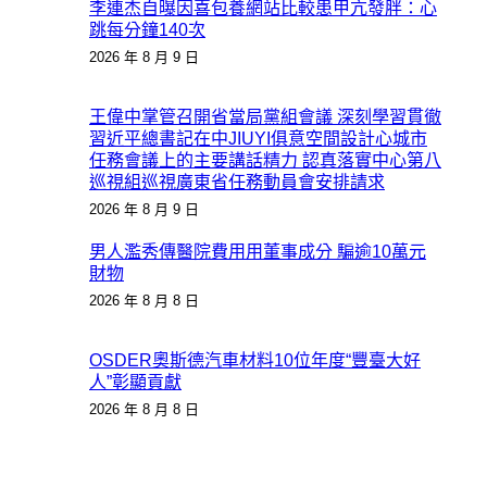
李連杰自曝因喜包養網站比較患甲亢發胖：心
跳每分鐘140次
2026 年 8 月 9 日
王偉中掌管召開省當局黨組會議 深刻學習貫徹
習近平總書記在中JIUYI俱意空間設計心城市
任務會議上的主要講話精力 認真落實中心第八
巡視組巡視廣東省任務動員會安排請求
2026 年 8 月 9 日
男人濫秀傳醫院費用用董事成分 騙逾10萬元
財物
2026 年 8 月 8 日
OSDER奧斯德汽車材料10位年度“豐臺大好
人”彰顯貢獻
2026 年 8 月 8 日