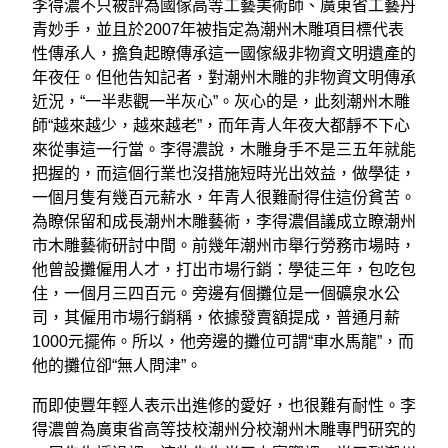
李得濃不只被評為國傢高等工藝美術師、廣東省工藝丹
青妙手，並且於2007年被指定為潮州木雕項目標代表
性傳承人，擔負起瞭傳承這一國傢級非物資文明遺產的
年夜任。但他告知記者，對潮州木雕的非物資文明傳承
近況，“一半悲觀一半灰心”。灰心的是，此刻潮州木雕
師“越來越少，越來越老”，而年青人年夜大都靜不下心
來從事這一行當。李得濃說，木雕身手不是三五年就能
把握的，而這個行業也沒措施短時光出效益，做學徒，
一個月隻有幾百元薪水，年青人很難耐得住這份貧苦。
為瞭保留和成長潮州木雕藝術，李得濃倡議成立瞭潮州
市木雕藝術研討中間。前幾年潮州市舉行勞務市場時，
他曾設攤僱用人才，打出市場行銷：學徒三年，包吃包
住，一個月三四百元。旁邊有個攤位是一個礦泉水公
司，其僱用市場行銷稱，依據發賣額提成，普通月薪
1000元擺佈。所以，他旁邊的攤位可謂“車水馬龍”，而
他的攤位卻“無人問津”。
而即使豐年輕人表示出進修的愛好，也很難有耐性。李
得濃曾為廣東省高等技校潮州分校潮州木雕專門研究的