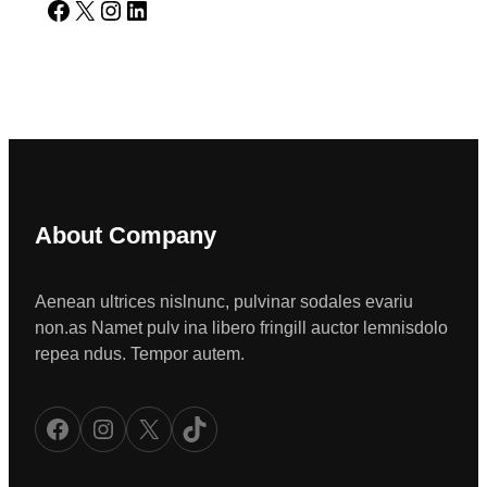
Facebook
X
Instagram
LinkedIn
About Company
Aenean ultrices nislnunc, pulvinar sodales evariu
non.as Namet pulv ina libero fringill auctor lemnisdolo
repea ndus. Tempor autem.
Facebook
Instagram
X
TikTok