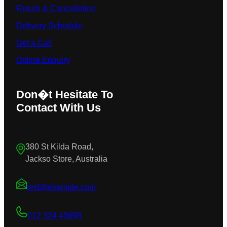
Return & Cancelletion
Delivery Schedule
Get a Call
Online Enquiry
Don�t Hesitate To
Contact With Us
380 St Kilda Road,
Jackso Store, Australia
test@example.com
012 324 45698