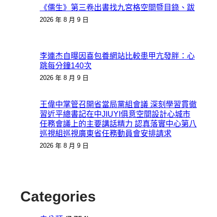
《儒生》第三卷出書找九宮格空間暨目錄、跋
2026 年 8 月 9 日
李連杰自曝因喜包養網站比較患甲亢發胖：心
跳每分鐘140次
2026 年 8 月 9 日
王偉中掌管召開省當局黨組會議 深刻學習貫徹
習近平總書記在中JIUYI俱意空間設計心城市
任務會議上的主要講話精力 認真落實中心第八
巡視組巡視廣東省任務動員會安排請求
2026 年 8 月 9 日
Categories