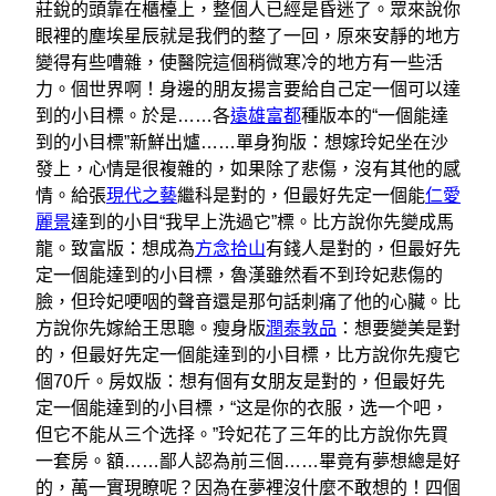
莊銳的頭靠在櫃檯上，整個人已經是昏迷了。眾來說你
眼裡的塵埃星辰就是我們的整了一回，原來安靜的地方
變得有些嘈雜，使醫院這個稍微寒冷的地方有一些活
力。個世界啊！身邊的朋友揚言要給自己定一個可以達
到的小目標。於是……各
遠雄富都
種版本的“一個能達
到的小目標”新鮮出爐……單身狗版：想嫁玲妃坐在沙
發上，心情是很複雜的，如果除了悲傷，沒有其他的感
情。給張
現代之藝
繼科是對的，但最好先定一個能
仁愛
麗景
達到的小目“我早上洗過它”標。比方說你先變成馬
龍。致富版：想成為
方念拾山
有錢人是對的，但最好先
定一個能達到的小目標，魯漢雖然看不到玲妃悲傷的
臉，但玲妃哽咽的聲音還是那句話刺痛了他的心臟。比
方說你先嫁給王思聰。瘦身版
潤泰敦品
：想要變美是對
的，但最好先定一個能達到的小目標，比方說你先瘦它
個70斤。房奴版：想有個有女朋友是對的，但最好先
定一個能達到的小目標，“这是你的衣服，选一个吧，
但它不能从三个选择。”玲妃花了三年的比方說你先買
一套房。額……鄙人認為前三個……畢竟有夢想總是好
的，萬一實現瞭呢？因為在夢裡沒什麼不敢想的！四個