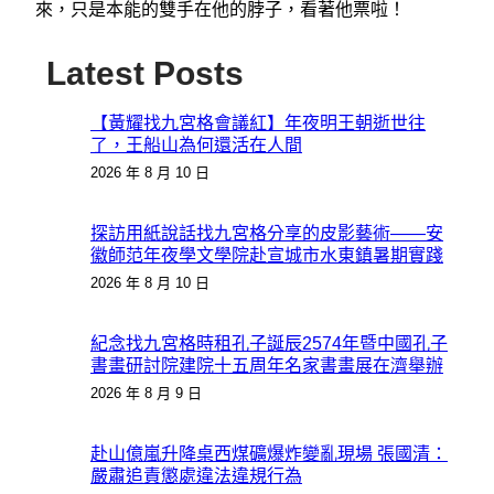
來，只是本能的雙手在他的脖子，看著他票啦！
Latest Posts
【黃耀找九宮格會議紅】年夜明王朝逝世往
了，王船山為何還活在人間
2026 年 8 月 10 日
探訪用紙說話找九宮格分享的皮影藝術——安
徽師范年夜學文學院赴宣城市水東鎮暑期實踐
2026 年 8 月 10 日
紀念找九宮格時租孔子誕辰2574年暨中國孔子
書畫研討院建院十五周年名家書畫展在濟舉辦
2026 年 8 月 9 日
赴山億嵐升降桌西煤礦爆炸變亂現場 張國清：
嚴肅追責懲處違法違規行為