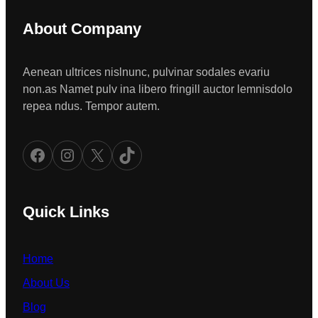
About Company
Aenean ultrices nislnunc, pulvinar sodales evariu
non.as Namet pulv ina libero fringill auctor lemnisdolo
repea ndus. Tempor autem.
Facebook
Instagram
X
TikTok
Quick Links
Home
About Us
Blog