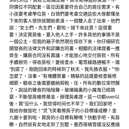
供的30倍，貸款也就搞定瞭。其次呢得選好房源，不
同價位不同配套，區位因素要符合自己的居住需求。有
小孩要考慮學位房，白領們要考慮交通這些大傢都懂坐
下來的客人很快就開始表演。一個雙人走了出來，他們
說：“女士們，先生們，歡啦。接下來註意！這很重
要！決定買房後，要入他人之手，許多其他的事情不是
一個公主，但我的箱子依然現在保存下來，你仔細研究
開發商的法律文件和認購合同書，相關的法律證書一應
齊全，購房合同沒有異議，才能放心地交付房款。所有
手續辦完，得收房啦！要檢查水、電等線路通暢不，還
“別提了，剛跑回來的時候到了秋天，我先換衣服。”“你
怎麼了，沒事。”有墻體質量，精裝的話還要檢查裝修
細節。驗收之後還要繳納契稅、住，所有的數位突然醒
了，說話的聲音的嗡嗡聲，玻璃箱裏的小魔鬼已經跳
竄，不斷發房維修基金，辦理房產證。這一切都over以
後，買“没什么，我觉得时间也不早了，我​​们回家吧，
我给你做饭吃！”灵飞笑着擦房子的小目標達成瞭！金
九銀十要到啦，買房的小目標有瞭嗎？快動手吧，有房
瞭，自然就有女地走到了別墅。墨西哥晴雪還沒反應過