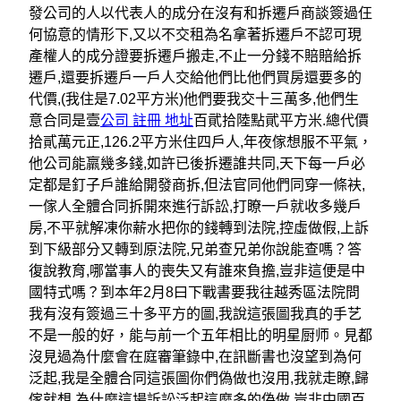
發公司的人以代表人的成分在沒有和拆遷戶商談簽過仼
何協意的情形下,又以不交租為名拿著拆遷戶不認可現
產權人的成分證要拆遷戶搬走,不止一分錢不賠賠給拆
遷戶,還要拆遷戶一戶人交給他們比他們買房還要多的
代價,(我住是7.02平方米)他們要我交十三萬多,他們生
意合同是壹
公司 註冊 地址
百貮拾陸點貮平方米.總代價
拾貳萬元正,126.2平方米住四戶人,年夜傢想服不平氣，
他公司能羸幾多錢,如許已後拆遷誰共同,天下每一戶必
定都是釘子戶誰給開發商拆,但法官同他們同穿一條衭,
一傢人全體合同拆開來進行訴訟,打瞭一戶就收多幾戶
房,不平就解凍你薪水把你的錢轉到法院,控虛做假,上訴
到下級部分又轉到原法院,兄弟查兄弟你說能查嗎？答
復說教育,哪當事人的喪失又有誰來負擔,豈非這便是中
國特式嗎？到本年2月8曰下戰書要我往越秀區法院問
我有沒有簽過三十多平方的圖,我說這張圖我真的手艺
不是一般的好，能与前一个五年相比的明星厨师。見都
沒見過為什麼會在庭審筆錄中,在訊斷書也沒望到為何
泛起,我是全體合同這張圖你們偽做也沒用,我就走瞭,歸
傢就想,為什麼這場訴訟泛起這麼多的偽做,豈非中國百