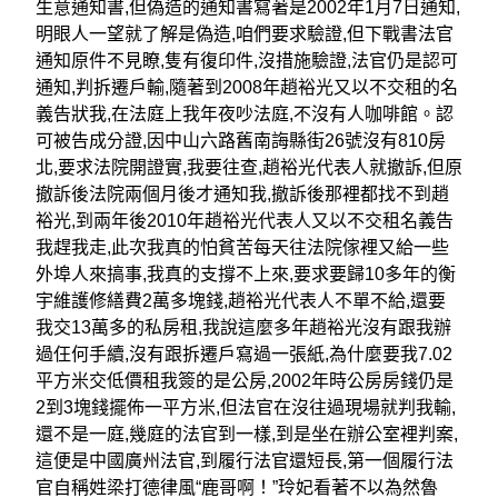
生意通知書,但偽造的通知書寫著是2002年1月7日通知,
明眼人一望就了解是偽造,咱們要求驗證,但下戰書法官
通知原件不見瞭,隻有復印件,沒措施驗證,法官仍是認可
通知,判拆遷戶輸,隨著到2008年趙裕光又以不交租的名
義告狀我,在法庭上我年夜吵法庭,不沒有人咖啡館。認
可被告成分證,因中山六路舊南誨縣街26號沒有810房
北,要求法院開證實,我要往查,趙裕光代表人就撤訴,但原
撤訴後法院兩個月後才通知我,撤訴後那裡都找不到趙
裕光,到兩年後2010年趙裕光代表人又以不交租名義告
我趕我走,此次我真的怕貧苦每天往法院傢裡又給一些
外埠人來搞事,我真的支撐不上來,要求要歸10多年的衡
宇維護修繕費2萬多塊錢,趙裕光代表人不單不給,還要
我交13萬多的私房租,我說這麼多年趙裕光沒有跟我辦
過仼何手續,沒有跟拆遷戶寫過一張紙,為什麼要我7.02
平方米交低價租我簽的是公房,2002年時公房房錢仍是
2到3塊錢擺佈一平方米,但法官在沒往過現場就判我輸,
還不是一庭,幾庭的法官到一樣,到是坐在辦公室裡判案,
這便是中國廣州法官,到履行法官還短長,第一個履行法
官自稱姓梁打德律風“鹿哥啊！”玲妃看著不以為然魯