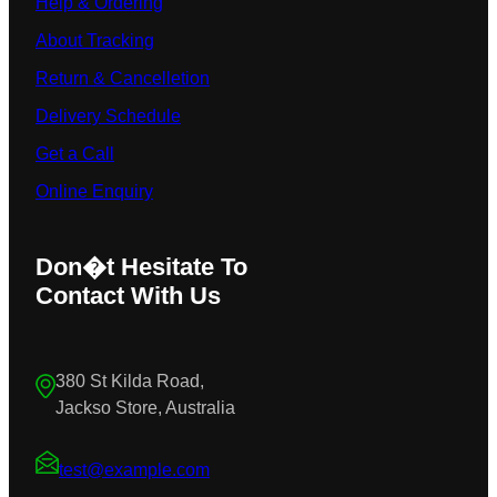
Help & Ordering
About Tracking
Return & Cancelletion
Delivery Schedule
Get a Call
Online Enquiry
Don�t Hesitate To
Contact With Us
380 St Kilda Road,
Jackso Store, Australia
test@example.com