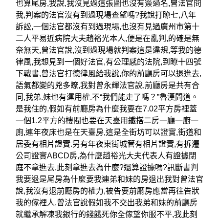
也算尾房,我說,我沒見過這張圖也沒有簽過名,曾法官問
我,判案的法官沒有到過現場查望嗎?我說打瞭七,八年
訴訟,一個法官都沒有到過現場,也沒有見過廣州市第十
二人平易近病院大夫趙裕光本人,便是在亂判,的確是無
奈無天,曾法官說,沒到過現場就判案這是違規,等我的德
律風,我想見到一個好法官,有公理感的法院,到瞭十四號
下戰書,曾法官打德律風給我說,你的前廳房可以退進去,
語氣都變的兇多瞭,我對曾永輝法官說,前廳房是共有合
同,我弟.妹也有運用權.不“我們能走了嗎？”魯漢問道。
是我住的,假如有前廳房為什麼我要在7.02平方房裡蓋
一個1.2平方的樓閣也要在天臺用鐵搭二房一廳一廚一
廁,連年夜床也是在天臺房,這是全街坊可以證實,街道和
居委有相片證實.另有年夜東街城管有相片證實,有拆遷
公司證實ABCD房,為什麼趙裕光大夫代表人有證據閉
庭不拿進去,此刻拿進去為什麼?還算證據嗎?訊斷書判
我要退是尾房為什麼要我連弟和妹的房退出我對曾法官
說,我沒有退前廳房的權力,被告要前廳房應當再往告狀
我的傢裡人,曾法官說假如我不交出我弟和妹的前廳房
就繼承解凍我銀行的錢餓死你全傢望你服不平,我此刻