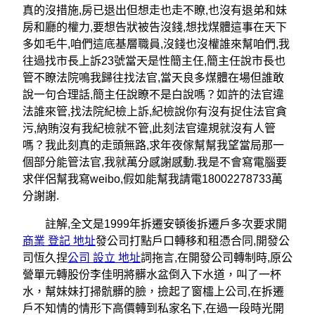
真的沒措施,房已退出但想走也走不瞭,也沒有退弟和妹
房和廳的權力,要想告狀被告沒錢,想找煤體這事在天下
多如毛牛,咱們這底基層職員,沒錢也沒權誰來幫咱們,我
往過找市長上訴23號當天是性簡主仼,簡主任說市長也
管不瞭法院鳴我歸往找法官,當天良多煤體在場但誰敢
說一句合理話,簡主任說瞭不是白說嗎？如許的法官違
法誰來管,找法院紀檢上訴,紀檢說你有沒有捉住法官貪
污,納賄沒有我紀檢就不管,此刻法官違規就沒有人管
嗎？我此刻真的走頭無路,求年夜傢幫幫我望當局那一
個部分能管法官,我就萬分感謝感動.我是不會寫電腦要
求伴侶幫我寫weibo,假如能幫我請電18002278733萬
分謝謝.
註解,全文是1999年拆遷安頓後拆遷戶多次要求開
商業 登記 地址
發公司打點戶口轉移和租憑合同,開發公
司恆久捏
公司 設立 地址
詞拖言,在開發公司轉制時,原公
營單元轉股份李佳明將髒水盆倒入下水道，叫了一杯
水，幫妹妹打掃骯髒的臉，撿起了窗櫺上公司,在拆遷
戶不知情的情形下高價轉到私家名下,在過一段時光開