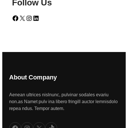
Follow Us
Facebook
X
Instagram
LinkedIn
About Company
Aenean ultrices nislnunc, pulvinar sodales evariu
non.as Namet pulv ina libero fringill auctor lemnisdolo
repea ndus. Tempor autem.
Facebook
Instagram
X
TikTok