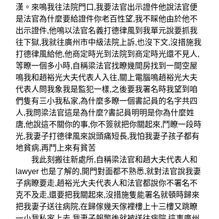
漢。來鳴我往法院門口,我要法官出示證件他說法官便
是法官為什麼要給證件你老百性望,我不睬他由於他不
出示證件,他鳴以法官名義打德律風到我單元說要抓我
往下獄,我就往廣州市中級法院上訴,也沒下文,沒措施我
打德律風給他,他商定時光到法院到商定時光還不見人,
等瞭一個多小時,自稱梁法官找瞭幾間房找到一間空屋
鳴我和趙裕光大夫代表人入往,關上電腦鳴趙裕光大夫
代表人問我象我是監犯一樣,之後要我署名時我望到咱
們隻有三小我私家,為什麼多瞭一個書記員的名字共四
人,我問梁法官這是為什麼?書記員明明是你為什麼姓
唐,他說這不關你的事,你不簽就把你關起來,鬥瞭一段時
光,我妻子打德律風來說頭痛短長,我怕我妻子孩子都有
地貧病,再鬥上來有貧苦
我此刻搬往新處所,自稱梁法官和趙大夫代表人和
lawyer 也是了解的,開門對面都不熟悉,就對法官說我妻
子病瞭要走,趙裕光大夫代表人和法官都說你不署名不
克不及走,還要把我關起來,沒措施隻能署名就頓時歸來
把我妻子送往病院,在歸傢幾天傢裡樓上十三樓又跳瞭
一小我私家上去,我妻子報警後就被送往病院,這事廣州