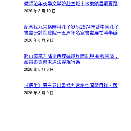
徽師范年夜學文學院赴宣城市水東鎮暑期實踐
2026 年 8 月 10 日
紀念找九宮格時租孔子誕辰2574年暨中國孔子
書畫研討院建院十五周年名家書畫展在濟舉辦
2026 年 8 月 9 日
赴山億嵐升降桌西煤礦爆炸變亂現場 張國清：
嚴肅追責懲處違法違規行為
2026 年 8 月 9 日
《儒生》第三卷出書找九宮格空間暨目錄、跋
2026 年 8 月 9 日