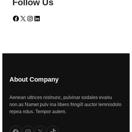
Follow Us
Facebook
X
Instagram
LinkedIn
About Company
Aenean ultrices nislnunc, pulvinar sodales evariu
non.as Namet pulv ina libero fringill auctor lemnisdolo
repea ndus. Tempor autem.
Facebook
Instagram
X
TikTok