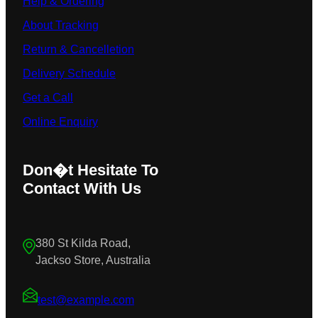
Help & Ordering
About Tracking
Return & Cancelletion
Delivery Schedule
Get a Call
Online Enquiry
Don�t Hesitate To
Contact With Us
380 St Kilda Road,
Jackso Store, Australia
test@example.com