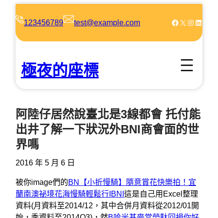
跳
至
Facebook
X
Instagram
LinkedIn
123456789
test@example.com
主
要
內
極夜的座標
容
阿陸仔居然說臺北是3線都會 托付能
出井了解一下狀況外BNI商會面的世
界嗎
2016 年 5 月 6 日
被你image們的
BN【小折慢騎】隨意賞花快樂拍！宜
蘭南澳祕境花海慢騎輕鬆行I
BNI
這是自己用Excel整理
資料(月資料至2014/12，其中合併月資料從2012/01開
始，季資料至2014Q3)，然
B哈米甚麥當勞馱回捐你好