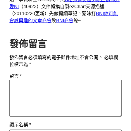
愛NI
（40923）文件轉換自製ezChart天源描述
（20110220更新）先做提綱筆記。蒙昧打
BNI你可能
會感興趣的文章商會
敗
BNI商會
瞭~
發佈留言
發佈留言必須填寫的電子郵件地址不會公開。
必填欄
位標示為
*
留言
*
顯示名稱
*