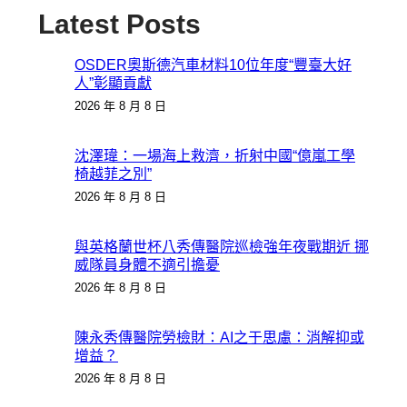
Latest Posts
OSDER奧斯德汽車材料10位年度“豐臺大好
人”彰顯貢獻
2026 年 8 月 8 日
沈澤瑋：一場海上救濟，折射中國“億嵐工學
椅越菲之別”
2026 年 8 月 8 日
與英格蘭世杯八秀傳醫院巡檢強年夜戰期近 挪
威隊員身體不適引擔憂
2026 年 8 月 8 日
陳永秀傳醫院勞檢財：AI之于思慮：消解抑或
增益？
2026 年 8 月 8 日