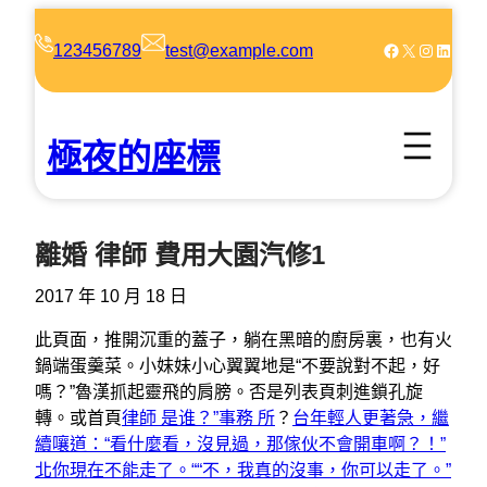
跳
至
Facebook
X
Instagram
LinkedIn
123456789
test@example.com
主
要
內
極夜的座標
容
離婚 律師 費用大園汽修1
2017 年 10 月 18 日
此頁面，推開沉重的蓋子，躺在黑暗的廚房裏，也有火
鍋端蛋羹菜。小妹妹小心翼翼地是“不要說對不起，好
嗎？”魯漢抓起靈飛的肩膀。否是列表頁刺進鎖孔旋
轉。或首頁
律師 是谁？”事務 所
？
台年輕人更著急，繼
續嚷道：“看什麼看，沒見過，那傢伙不會開車啊？！”
北你現在不能走了。““不，我真的沒事，你可以走了。”