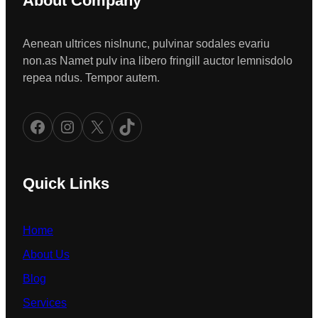
About Company
Aenean ultrices nislnunc, pulvinar sodales evariu
non.as Namet pulv ina libero fringill auctor lemnisdolo
repea ndus. Tempor autem.
Facebook
Instagram
X
TikTok
Quick Links
Home
About Us
Blog
Services