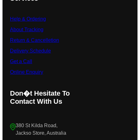
Help & Ordering
About Tracking
Return & Cancelletion
Delivery Schedule
Get a Call
Online Enquiry
Don�t Hesitate To
Contact With Us
380 St Kilda Road,
Jackso Store, Australia