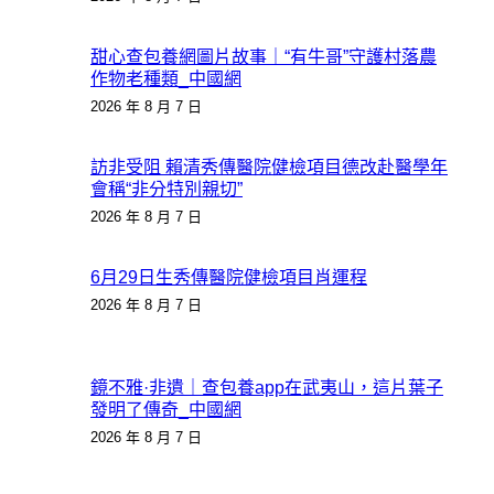
甜心查包養網圖片故事｜“有牛哥”守護村落農
作物老種類_中國網
2026 年 8 月 7 日
訪非受阻 賴清秀傳醫院健檢項目德改赴醫學年
會稱“非分特別親切”
2026 年 8 月 7 日
6月29日生秀傳醫院健檢項目肖運程
2026 年 8 月 7 日
鏡不雅·非遺｜查包養app在武夷山，這片葉子
發明了傳奇_中國網
2026 年 8 月 7 日