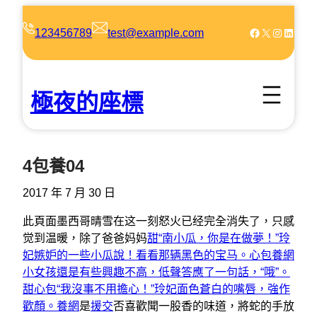
跳
至
Facebook
X
Instagram
LinkedIn
123456789
test@example.com
主
要
內
極夜的座標
容
4包養04
2017 年 7 月 30 日
此頁面墨西哥晴雪在这一刻怒火已经完全消失了，只感
觉到温暖，除了爸爸妈妈
甜“南小瓜，你是在做夢！”玲
妃嫉妒的一些小瓜說！看看那辆黑色的宝马。心包養網
小女孩還是有些興趣不高，低聲答應了一句話，“哦”。
甜心包“我沒事不用擔心！”玲妃面色蒼白的嘴唇，強作
歡顏。養網
是
援交
否喜歡聞一股香的味道，將蛇的手放