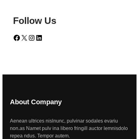
Follow Us
Facebook
X
Instagram
LinkedIn
About Company
Aenean ultrices nislnunc, pulvinar sodales evariu
non.as Namet pulv ina libero fringill auctor lemnisdolo
repea ndus. Tempor autem.