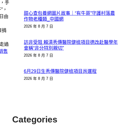
，手
”，
甜心查包養網圖片故事｜“有牛哥”守護村落農
日由
作物老種類_中國網
2026 年 8 月 7 日
濟捐
訪非受阻 賴清秀傳醫院健檢項目德改赴醫學年
走過
會稱“非分特別親切”
銷售
2026 年 8 月 7 日
6月29日生秀傳醫院健檢項目肖運程
2026 年 8 月 7 日
Categories