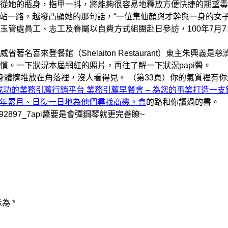
她的瓶身，指甲一抖，將能夠很容易地釋放方便快捷的期望毒
紅站一路，越發凸顯她的那句話，“一位集仙顏與才幹與一身的女子
管處員工、志工及眷屬以自費方式組團赴日參訪，100年7月7
登餐館（Shelaiton Restaurant）東主朱興義是慈
。一下狀況本屆網紅的照片，再往了解一下狀況papi醬。
體擠堆放在角落裡，沒人看得見。 （第33頁）你的氣質裡有你
成功的業務引薦行銷平台 業務引薦早餐會 – 為您的事業打造一支
長年累月、日復一日地為他們尋找商機。會
的路和你讀過的書。
92897_7api醬要是會彈鋼琴就更完善瞭~
示為
*