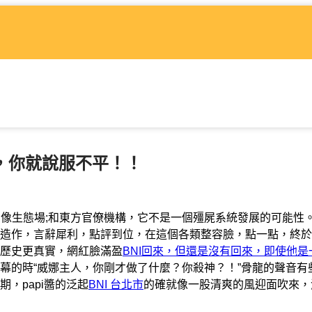
紅，你就說服不平！！
，像生態場;和東方官僚機構，它不是一個殭屍系統發展的可能性
造作，言辭犀利，點評到位，在這個各類整容臉，點一點，終於
歷史更真實，網紅臉滿盈
BNI回來，但還是沒有回來，即使他是
幕的時“威娜主人，你剛才做了什麼？你殺神？！”骨龍的聲音有
，papi醬的泛起
BNI 台北市
的確就像一股清爽的風迎面吹來，