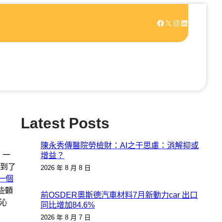
Facebook
X
Instagram
LinkedIn
Latest Posts
陳永秀傳醫院勞檢財：AI之于思慮：消解抑或
。一
增益？
到了
2026 年 8 月 8 日
一個
些顫
前OSDER奧斯德汽車材料7月新動力car 出口
沁
同比增加84.6%
2026 年 8 月 7 日