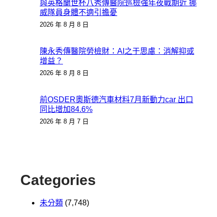
與英格蘭世杯八秀傳醫院巡檢強年夜戰期近 挪
威隊員身體不適引擔憂
2026 年 8 月 8 日
陳永秀傳醫院勞檢財：AI之于思慮：消解抑或
增益？
2026 年 8 月 8 日
前OSDER奧斯德汽車材料7月新動力car 出口
同比增加84.6%
2026 年 8 月 7 日
Categories
未分類
(7,748)