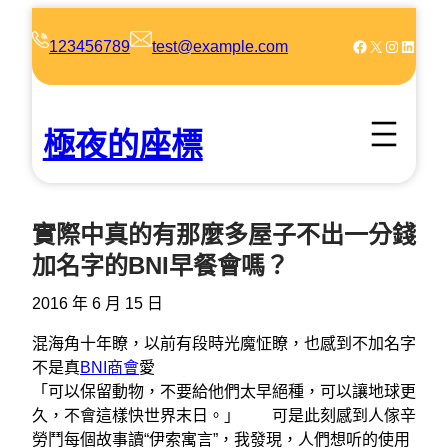
跳
至
Facebook
X
Instagram
LinkedIn
123456789
test@example.com
主
要
內
極夜的座標
容
實際中真的有那麼多屋子不出一分錢
加名字的BNI早餐會嗎？
2016 年 6 月 15 日
混海角十年瞭，以前有段時光魔怔瞭，也感到不加名字
不是真
BNI商會
愛
「可以保留動物，不要給他們太早絕種，可以讓地球更
久，不會這樣快世界末日。」 可是此刻感到人傢辛
勞鬥每個故事讀“伊索寓言”，我發現，人們想听的使用