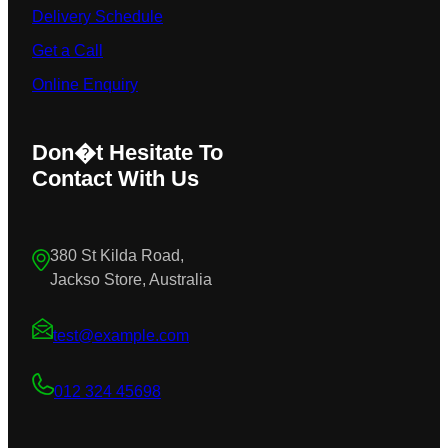
Delivery Schedule
Get a Call
Online Enquiry
Don�t Hesitate To
Contact With Us
380 St Kilda Road,
Jackso Store, Australia
test@example.com
012 324 45698