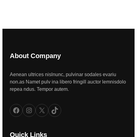
About Company
Aenean ultrices nislnunc, pulvinar sodales evariu
non.as Namet pulv ina libero fringill auctor lemnisdolo
repea ndus. Tempor autem.
Facebook
Instagram
X
TikTok
Quick Links