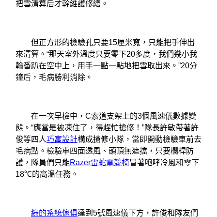
把雪清算后才幹維護修繕。
但正方形的檢驗孔只要15厘米寬，只能把手伸出
來清算。“那天室外溫度只要零下20多度，我們幾小我
輪番趴在空中上，用手一點一點地把雪取出來。”20分
鐘后，毛病勝利消除。
在一次早檢中，C索道支架上的3個風速儀數據變
態。“應當是被凍住了，得趕忙搶修！”隊長許敏帶著許
俊等四人
巧寓設計
構成搶修小隊，當即開動檢驗車前去
毛病點。檢驗車四面透風、頭頂無遮擋，只要欄桿防
護，隊員們只能
Razer雷蛇電競椅
冒著咆哮冷風和零下
18℃的高溫任務。
綠的系統傢俱
達到5號風速儀下方，許俊和隊友們