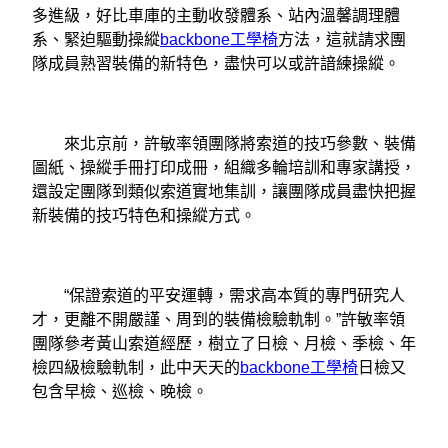
多進級，好比車庫的主動收發體系、站內溫馨調理體
系、緊迫驅動操縱
backbone工學椅
方法，這就請求團
隊成員熟習裝備的新特色，盡快可以或許諳練操縱。
來北京前，許敏率領團隊將索道的技巧參數、裝備
圖紙、操縱手冊打印成冊，組織多輪培訓和專家講授，
還設定團隊到類似索道實地集訓，讓團隊成員盡快把握
新裝備的技巧特色和操縱方式。
“保證索道的平安運轉，需求高本質的專門研究人
才，更離不開嚴謹、周到的裝備檢驗軌制。”許敏率領
團隊參考黃山索道經歷，樹立了日檢、月檢、季檢、年
檢四級檢驗軌制，此中天天的
backbone工學椅
日檢又
包含早檢、巡檢、晚檢。