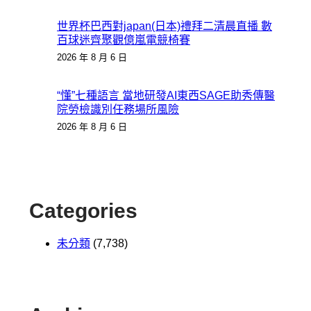
世界杯巴西對japan(日本)禮拜二清晨直播 數
百球迷齊聚觀億嵐電競椅賽
2026 年 8 月 6 日
“懂”七種語言 當地研發AI東西SAGE助秀傳醫
院勞檢識別任務場所風險
2026 年 8 月 6 日
Categories
未分類
(7,738)