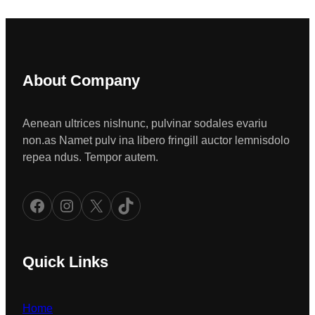
About Company
Aenean ultrices nislnunc, pulvinar sodales evariu
non.as Namet pulv ina libero fringill auctor lemnisdolo
repea ndus. Tempor autem.
Facebook
Instagram
X
TikTok
Quick Links
Home