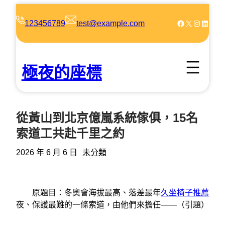
跳
至
Facebook
X
Instagram
LinkedIn
123456789
test@example.com
主
要
內
極夜的座標
容
從黃山到北京億嵐系統傢俱，15名
索道工共赴千里之約
2026 年 6 月 6 日
未分類
原題目：冬奧會海拔最高、落差最年
久坐椅子推薦
夜、保護最難的一條索道，由他們來擔任——（引題）