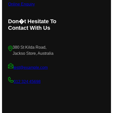
Online Enquiry
Don�t Hesitate To
Contact With Us
380 St Kilda Road,
Jackso Store, Australia
test@example.com
012 324 45698