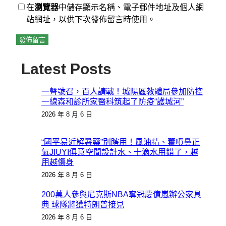
在
瀏覽器
中儲存顯示名稱、電子郵件地址及個人網
站網址，以供下次發佈留言時使用。
Latest Posts
一聲號召，百人請戰！城陽區教體局參加防控
一線森和診所家醫科筑起了防疫“護城河”
2026 年 8 月 6 日
“國平易近解暑藥”別瞎用！風油精、藿噴鼻正
氣JIUYI俱意空間設計水、十滴水用錯了，越
用越傷身
2026 年 8 月 6 日
200萬人參與尼克斯NBA奪冠慶億嵐辦公家具
典 球隊將獲特朗普接見
2026 年 8 月 6 日