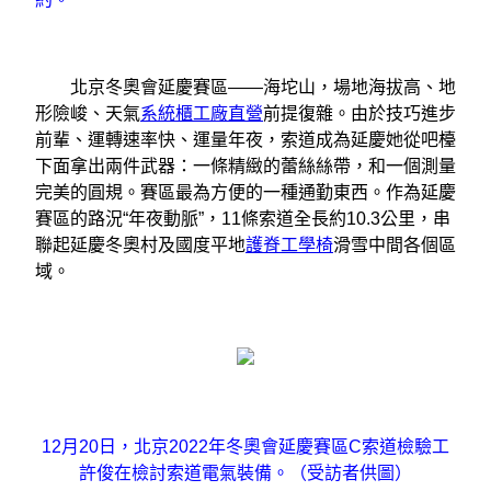
北京冬奧會延慶賽區——海坨山，場地海拔高、地
形險峻、天氣
系統櫃工廠直營
前提復雜。由於技巧進步
前輩、運轉速率快、運量年夜，索道成為延慶她從吧檯
下面拿出兩件武器：一條精緻的蕾絲絲帶，和一個測量
完美的圓規。賽區最為方便的一種通勤東西。作為延慶
賽區的路況“年夜動脈”，11條索道全長約10.3公里，串
聯起延慶冬奧村及國度平地
護脊工學椅
滑雪中間各個區
域。
12月20日，北京2022年冬奧會延慶賽區C索道檢驗工
許俊在檢討索道電氣裝備。（受訪者供圖）