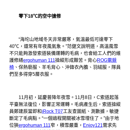
零下18℃的空中搶修
“海坨山地域冬天非常嚴寒，氣溫最低可達零下
40℃，還常有年夜風氣象。”范健文說明道，高溫風雪
不只能夠激發索道裝備運轉的毛病，也會給工人們的維
護修繕
ergohuman 111
操縱形成艱苦。背心
ROG電競
椅
、保熱褻服、羊毛背心、沖鋒衣內膽、羽絨服，隊員
們至多得穿5層衣服。
11月初，延慶普降年夜雪。11月8日，C索道起落
平臺無法復位，影響正常運轉。毛病產生后，索道操縱
員鄭建辰當即和
iRock T07
工友查圖紙、測數據，敏捷
斷定了毛病點。“一個過程開關被冰雪埋住了。”由于地
位狹
ergohuman 111
窄，積雪嚴重，
Enjoy121
需求先