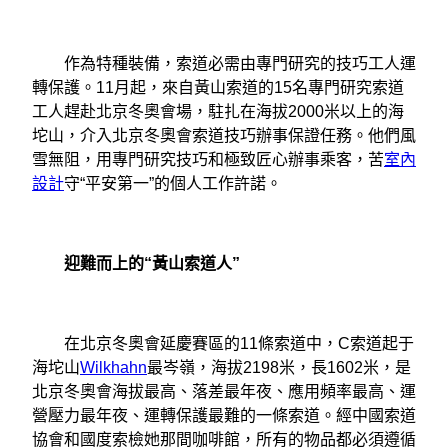
作為特種裝備，索道必需由專門研究的技巧工人運
轉保護。11月起，來自黃山索道的15名專門研究索道
工人趕赴北京冬奧會場，駐扎在海拔2000米以上的海
坨山，介入北京冬奧會索道技巧辦事保證任務。他們風
雪無阻，用專門研究技巧和極致匠心辦事乘客，苦
室內
設計
守“平安第一”的個人工作許諾。
迎難而上的“黃山索道人”
在北京冬奧會延慶賽區的11條索道中，C索道起于
海坨山
Wilkhahn
最岑嶺，海拔2198米，長1602米，是
北京冬奧會海拔最高、落差最年夜、應用頻率最高、運
營壓力最年夜、運轉保護最難的一條索道。經中國索道
協會和國度索檢她那間咖啡館，所有的物品都必須遵循