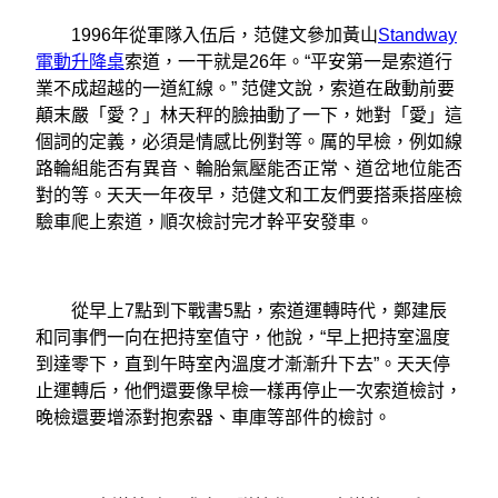
1996年從軍隊入伍后，范健文參加黃山
Standway
電動升降桌
索道，一干就是26年。“平安第一是索道行
業不成超越的一道紅線。” 范健文說，索道在啟動前要
顛末嚴「愛？」林天秤的臉抽動了一下，她對「愛」這
個詞的定義，必須是情感比例對等。厲的早檢，例如線
路輪組能否有異音、輪胎氣壓能否正常、道岔地位能否
對的等。天天一年夜早，范健文和工友們要搭乘搭座檢
驗車爬上索道，順次檢討完才幹平安發車。
從早上7點到下戰書5點，索道運轉時代，鄭建辰
和同事們一向在把持室值守，他說，“早上把持室溫度
到達零下，直到午時室內溫度才漸漸升下去”。天天停
止運轉后，他們還要像早檢一樣再停止一次索道檢討，
晚檢還要增添對抱索器、車庫等部件的檢討。