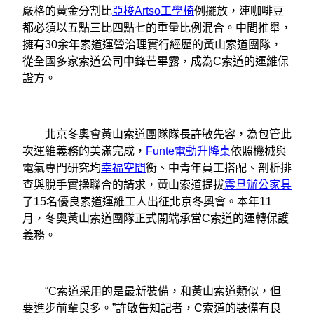
嚴格的黃金分割比
亞梭Artso工學椅
例擺放，連咖啡豆
都必須以五點三比四點七的重量比例混合。中間推舉，
擁有30余年索道運營治理實行經歷的黃山索道團隊，
從全國多家索道公司中鋒芒畢露，成為C索道的運維保
證方。
北京冬奧會黃山索道團隊隊長許敏先容，為包管此
次運維義務的美滿完成，
Funte電動升降桌
依照機械與
電氣專門研究均
幸福空間
衡、中青年員工搭配、剖析排
查與脫手實操聯合的請求，黃山索道提拔
震旦辦公家具
了15名優良索道運維工人出征北京冬奧會。本年11
月，冬奧黃山索道團隊正式開端承當C索道的運轉保護
義務。
“C索道采用的是最新裝備，和黃山索道類似，但
要進步前輩良多。”許敏告知記者，C索道的裝備有良