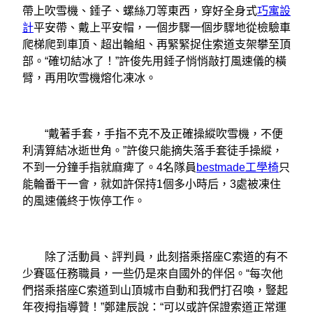
帶上吹雪機、錘子、螺絲刀等東西，穿好全身式
巧寓設
計
平安帶、戴上平安帽，一個步驟一個步驟地從檢驗車
爬梯爬到車頂、超出輪組、再緊緊捉住索道支架攀至頂
部。“確切結冰了！”許俊先用錘子悄悄敲打風速儀的橫
臂，再用吹雪機熔化凍冰。
“戴著手套，手指不克不及正確操縱吹雪機，不便
利清算結冰逝世角。”許俊只能摘失落手套徒手操縱，
不到一分鐘手指就麻痺了。4名隊員
bestmade工學椅
只
能輪番干一會，就如許保持1個多小時后，3處被凍住
的風速儀終于恢停工作。
除了活動員、評判員，此刻搭乘搭座C索道的有不
少賽區任務職員，一些仍是來自國外的伴侶。“每次他
們搭乘搭座C索道到山頂城市自動和我們打召喚，豎起
年夜拇指導贊！”鄭建辰說：“可以或許保證索道正常運