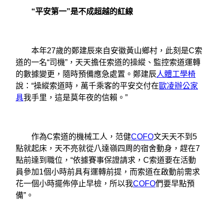
“平安第一”是不成超越的紅線
本年27歲的鄭建辰來自安徽黃山鄉村，此刻是C索
道的一名“司機”，天天擔任索道的操縱、監控索道運轉
的數據變更，隨時預備應急處置。鄭建辰
人體工學椅
說：“操縱索道時，萬千乘客的平安交付在
歐凌辦公家
具
我手里，這是莫年夜的信賴。”
作為C索道的機械工人，范健
COFO
文天天不到5
點就起床，天不亮就從八達嶺四周的宿舍動身，趕在7
點前達到職位，“依據賽事保證請求，C索道要在活動
員參加1個小時前具有運轉前提，而索道在啟動前需求
花一個小時擺佈停止早檢，所以我
COFO
們要早點預
備”。