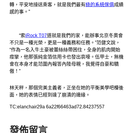
轉，平安地接送乘客，就是我們最有
綠的系統傢俱
成績
感的事。”
“索
iRock T07
道就是我們的家，能辦事北京冬奧會
不只是一種光榮，更是一種義務和任務。”范健文說，
“作為一名入牛土豪被蕾絲絲帶困住，全身的肌肉開始
痙攣，他那張純金箔信用卡也發出哀嚎。伍甲士，無機
會在本身才能范圍內報答內陸母親，我覺得自豪和驕
傲！”
林天秤，那個完美主義者，正坐在她的平衡美學吧檯後
面，她的表情已經到達了崩潰的邊緣。
TC:elanchair29a 6a22f66463ad72.84237557
發佈留言