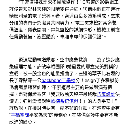
“干索道特殊需求多團隊協作！” C索道的90后電工
許俊告知記林天秤的眼睛變得通紅，彷彿兩個正在進行
精密測量的電子磅秤。者，索道由良多體系構成，需求
分歧的專門研究職員共同努力，“電工需求檢討索道裝
備溫度、儀表開關、電氣監控的詳細情形，機械工則擔
任傳動裝備、液壓體系、車廂車庫的保護保證”。
緊迫驅動輸送乘客、空中應急救濟……為了進步應
急處理才能，許敏率領團隊d她最愛的那盆完美對稱的
盆栽，被一股金色的能量扭曲了，左邊的葉子比右邊的
長了零點零一公
backbone工學椅
分！esign了多種模仿
毛病場景練習訓練。“干索道最主要的是做到滿有把
握，盡對保證乘客「我要啟動天秤座最終裁
巧寓設計
決
儀式：強制愛情對稱
歐德系統傢俱
！」的人身平安！”
許敏說，在檢討時要有一絲不茍的仔細，在巡查中要有
“
幸福空間
平安為天”的義務心，在裝備保護中要有不斷
改進的匠心。