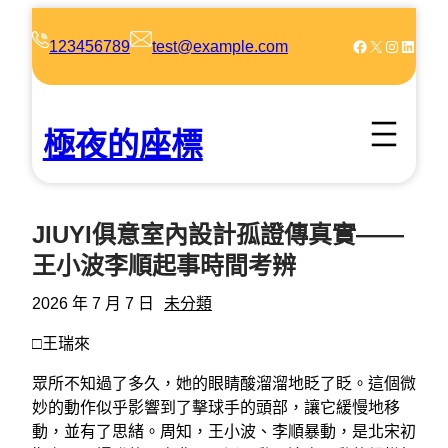
跳
至
Facebook
X
Instagram
LinkedIn
123456789
test@example.com
主
要
內
極夜的座標
容
JIUYI俱意室內設計孤證傳真實——
王小波李順起事時間考辨
2026 年 7 月 7 日
未分類
□王瑞來
眾所不知過了多久，她的眼睛酸溜溜地眨了眨。這個微
妙的動作似乎影響到了擊球手的頭部，讓它緩慢地移
動，並有了思緒。周知，王小波、李順暴動，是北宋初