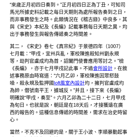
“來歲正月初四日奏到。”正月初四日正為丁丑，可知司
馬光所據史料記載之每日天期則為處所報告奏到之日，
而非事務發生之時。此類情況在《稽古錄》中良多，其
與《宋史》本紀及《長編》記載事務每日天期之異，均
出于事務發生與報告傳遞奏之時間差。
其二，《宋史》卷七《真宗紀》于景德四年（1007）
七月載：“甲戌，宜州兵亂，軍校陳進殺知州劉永規
等，劫判官盧成均為首，詔闔門使曹應用等討之。”檢
《長編》，亦于七月甲戌記此事。不過
會所設計
，在敘
述事務原由時寫道：“六月乙卯，軍校陳進因眾怒鼓
噪，殺永規及監押國
loft風室內設計
均，擁判官盧成均
為帥，僭號南平王，據城反。”并且，接下來《長編》
明確說“甲戌，奏至”。六月乙卯為二十二日，七月甲戌
為旬日。也就是說，朝廷是在18天后，才接獲遠在廣
西的報告的。這種信息傳遞的時間差，需求在治史時留
心。
當然，不克不及回避的是，關于王小波、李順暴動起事