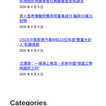
巡視組巡視廣東省任務動員會安排請求
2026 年 8 月 9 日
男人濫秀傳醫院費用用董事成分 騙逾10萬元
財物
2026 年 8 月 8 日
OSDER奧斯德汽車材料10位年度“豐臺大好
人”彰顯貢獻
2026 年 8 月 8 日
沈澤瑋：一場海上救濟，折射中國“億嵐工學
椅越菲之別”
2026 年 8 月 8 日
Categories