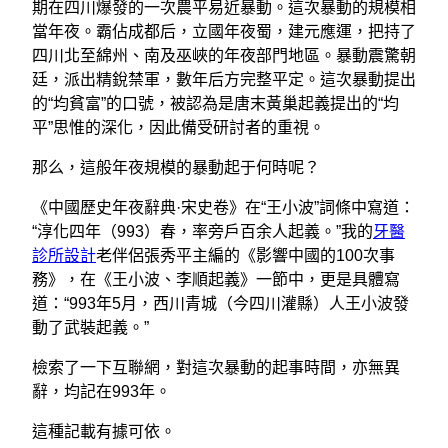
期在四川爆發的一次農平易近暴動。這次暴動的規模相
當年夜。霸佔成都后，立國年夜蜀，建元應運，把持了
四川北至綿州、南及巫峽的年夜部門地區。暴動震驚朝
廷，派出精銳禁軍，數年后方完整平定。這次暴動提出
的“均貧富”的口號，被認為是唐末黃巢起義提出的“均
平”思惟的深化，因此備受研討者的重視。
那么，這般年夜規模的暴動起于何時呢？
《中國歷史年夜辭典·宋史卷》在“王小波”詞條中寫道：
“淳化四年（993）春，率旁戶百余人起義。”我的
牙醫
診所設計
老伴侶張秀平主編的《影響中國的100次事
務》，在《王小波、李順起義》一節中，更是具體寫
道：“993年5月，西川青城（今四川灌縣）人王小波發
動了武裝起義。”
檢索了一下互聯網，對這次暴動的起事時間，亦無異
辭，均記在993年。
這種記載有據可依。