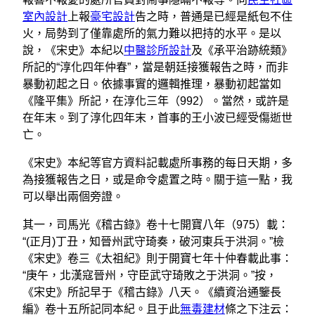
室內設計
上報
豪宅設計
告之時，普通是已經是紙包不住
火，局勢到了僅靠處所的氣力難以把持的水平。是以
說，《宋史》本紀以
中醫診所設計
及《承平治跡統類》
所記的“淳化四年仲春”，當是朝廷接獲報告之時，而非
暴動初起之日。依據事實的邏輯推理，暴動初起當如
《隆平集》所記，在淳化三年（992）。當然，或許是
在年末。到了淳化四年末，首事的王小波已經受傷逝世
亡。
《宋史》本紀等官方資料記載處所事務的每日天期，多
為接獲報告之日，或是命令處置之時。關于這一點，我
可以舉出兩個旁證。
其一，司馬光《稽古錄》卷十七開寶八年（975）載：
“(正月)丁丑，知晉州武守琦奏，破河東兵于洪洞。”檢
《宋史》卷三《太祖紀》則于開寶七年十仲春載此事：
“庚午，北漢寇晉州，守臣武守琦敗之于洪洞。”按，
《宋史》所記早于《稽古錄》八天。《續資治通鑒長
編》卷十五所記同本紀。且于此
無毒建材
條之下注云：