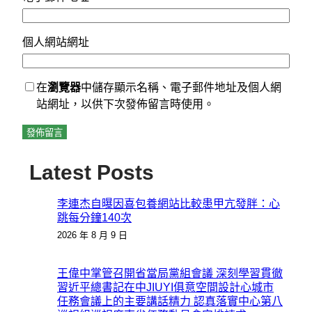
個人網站網址
在
瀏覽器
中儲存顯示名稱、電子郵件地址及個人網
站網址，以供下次發佈留言時使用。
Latest Posts
李連杰自曝因喜包養網站比較患甲亢發胖：心
跳每分鐘140次
2026 年 8 月 9 日
王偉中掌管召開省當局黨組會議 深刻學習貫徹
習近平總書記在中JIUYI俱意空間設計心城市
任務會議上的主要講話精力 認真落實中心第八