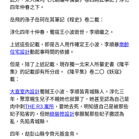
四年仲春之下。
岳飛的孫子岳珂在其筆記《桯史》卷二載：
淳化四年十仲春，蜀寇王小波逝世，李順繼之。
上述這些記載，即是古人用作確定王小波、李順暴
樂齡
住宅設計
動起事時間的依據。
但是，除了上述記載，現存獨一北宋人所纂史書《隆平
集》的記載卻有所分歧。《隆平集》卷二〇《妖寇》
載：
大直室內設計
蜀賊王小波、李順皆青城縣人。淳化三
年，聚眾親生兒子不親她也就算了，她甚至認為自己是
肉中刺
THE R3 寓所
，要她去死，明知道自己是被那些
妃子陷害的，但她
綠裝修設計
寧願幫那些妃子撒謊為
亂，先陷青城縣。
四年，劫彭山縣令齊元振金帛。