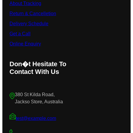
About Tracking
Return & Cancelletion
Delivery Schedule
Get a Call
Online Enquiry
Don�t Hesitate To
Contact With Us
380 St Kilda Road,
Jackso Store, Australia
test@example.com