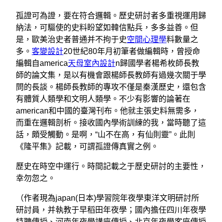
孤證可為證，要在符合邏輯。歷史研討者多重視運用歸
納法，可驅使的史料盼望如韓信點兵，多多益善。但
是，歐美治史者普通并不拘于史
空間心理學
料數量之
多。
客變設計
20世紀80年月初筆者做編輯時，曾授命
編輯自america
天母室內設計
n歸國學者楊希枚師長教
師的論文集，是以有機會跟楊師長教師有過幾次關于學
問的長談。楊師長教師的專攻不僅是秦漢歷史，還包含
有體質人類學和文明人類學。不少有影響的論著在
american和中國的臺灣刊布。他就主張史料無需多，
而重在邏輯剖析。接收國內學術訓練的我，當時聽了這
話，頗受觸動。是啊，“山不在高，有仙則靈”。此則
《隆平集》記載，可謂孤證傳真實之例。
歷史在時空中運行。時間記載之于歷史研討的主要性，
幸勿忽之。
（作者現為japan(日本)學習院年夜學東洋文明研討所
研討員，并執教于早稻田年夜學；國內擔任四川年夜學
特聘傳授、河南年夜學講座傳授、北京年夜學客座傳授