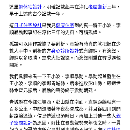
這里
退休宅設計
，明確記載起事在淳化
老屋翻新
三年，
早于上述的古今記載一年。
這
日式住宅設計
是我見
健康住宅
到的獨一將王小波、李
順暴動起事記在淳化三年的史料。可謂孤證。
孤證可以用作證據？要剖析。真諦有時真的就把握在少
數人手中。剖析的方
身心診所設計
式有歸納，有演繹。
歸納以多取勝，需求大批證據。而演繹則重在尋覓邏輯
關系。
我們具體來看一下王小波、李順暴動。暴動起首發生在
王小波、李順的家鄉青城縣，后來進攻彭山縣。殺逝世
縣令齊元振后，暴動的聲勢終于震動朝廷。
青城縣在今都江堰西，彭山縣在南面，直線距離就有一
百多公里，中間還隔著年夜都會成都，并且從四川到開
封路途遙遠，信息傳遞也須時日。再加上其他一些人
親
子空間設計
為原因，好比在暴動聲勢未年夜之時，一貫
報喜不報憂的處所官員對鬧事隱瞞不報等。向
民生社區