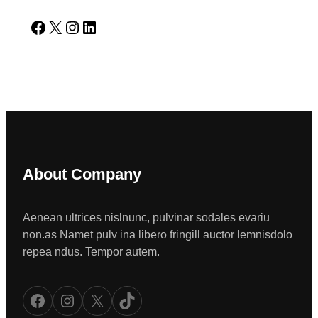
Facebook
X
Instagram
LinkedIn
About Company
Aenean ultrices nislnunc, pulvinar sodales evariu
non.as Namet pulv ina libero fringill auctor lemnisdolo
repea ndus. Tempor autem.
Facebook
Instagram
X
TikTok