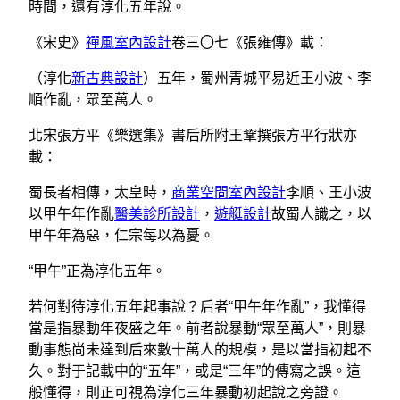
時間，還有淳化五年說。
《宋史》
禪風室內設計
卷三〇七《張雍傳》載：
（淳化
新古典設計
）五年，蜀州青城平易近王小波、李
順作亂，眾至萬人。
北宋張方平《樂選集》書后所附王鞏撰張方平行狀亦
載：
蜀長者相傳，太皇時，
商業空間室內設計
李順、王小波
以甲午年作亂
醫美診所設計
，
遊艇設計
故蜀人識之，以
甲午年為惡，仁宗每以為憂。
“甲午”正為淳化五年。
若何對待淳化五年起事說？后者“甲午年作亂”，我懂得
當是指暴動年夜盛之年。前者說暴動“眾至萬人”，則暴
動事態尚未達到后來數十萬人的規模，是以當指初起不
久。對于記載中的“五年”，或是“三年”的傳寫之誤。這
般懂得，則正可視為淳化三年暴動初起說之旁證。